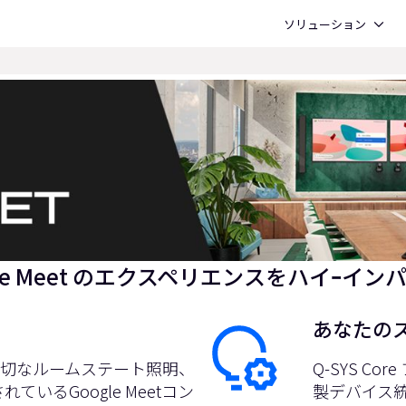
Open ソリューション
ソリューション
le Meet のエクスペリエンスをハイｰイ
あなたの
適切なルームステート照明、
Q-SYS 
いるGoogle Meetコン
製デバイス