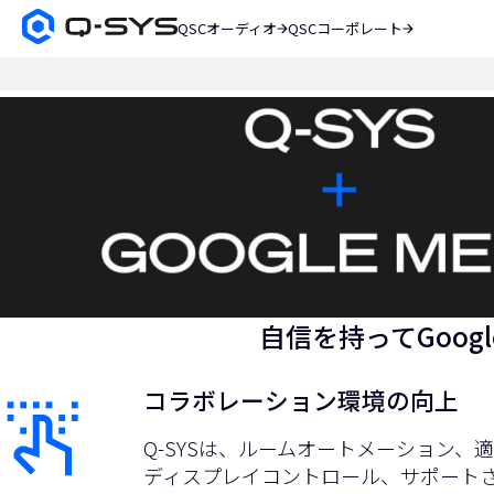
QSCオーディオ
QSCコーポレート
Q-
SYS
検
オ
索
ー
現
デ
在
ィ
オ
の
製
ス
品
ホ
ラ
ー
イ
ム
ペ
ド：
ー
自信を持ってGoog
1
ジ
／
コラボレーション環境の向上
1
Q-SYSは、ルームオートメーション、
ディスプレイコントロール、サポートされて