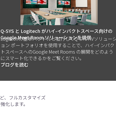
Q-SYS と Logitech がハイ-インパクトスペース向けの
Google Meet Room ソリューションを提供
Logitechの基本バンドルと並行してQ-SYS AVソリュー
ョン ポートフォリオを使用することで、ハイ-インパク
トスペースへのGoogle Meet Rooms の展開をどのよう
にスマート化できるかをご覧ください。
ブログを読む
など、フルカスタマイズ
を強化します。