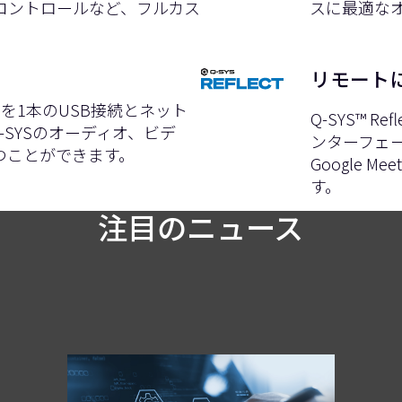
グコントロールなど、フルカス
スに最適な
リモート
イスを1本のUSB接続とネット
Q-SYS™ 
-SYSのオーディオ、ビデ
ンターフェー
つことができます。
Google
す。
注目のニュース