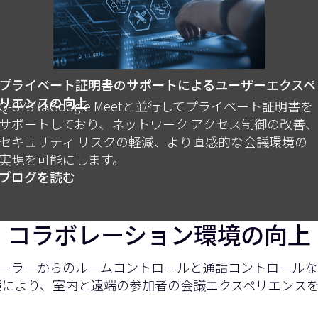
プライベート証明書のサポートによるユーザーエクスペ
リエンスの向上
Q-SYS はGoogle Meetと並行してプライベート証明書を
サポートしており、ネットワーク アクセス制御の改善、
セキュリティ リスクの軽減、より直感的な会議環境の
実現を可能にします。
ブログを読む
コラボレーション環境の向上
コントローラーからのルームコントロールと通話コントロール
境により、室内と遠端の参加者の会議エクスペリエンス