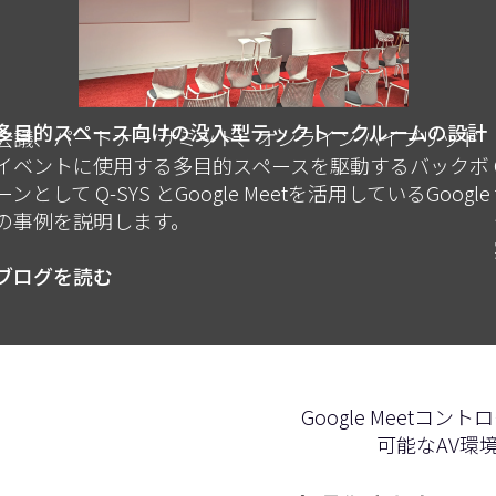
多目的スペース向けの没入型テックトークルームの設計
会議、パートナー サミット、オンライン ハイブリッド
イベントに使用する多目的スペースを駆動するバックボ
ーンとして Q-SYS とGoogle Meetを活用しているGoogle
の事例を説明します。
ブログを読む
Google Meet
可能なAV環