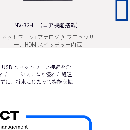
I/O USBブリッジ
AV-to-USB ブリッジングインターフェイ
卓上型
ス
の USB とネットワーク接続を介
の優れたエコシステムと優れた処理
ずに、将来にわたって機能を拡