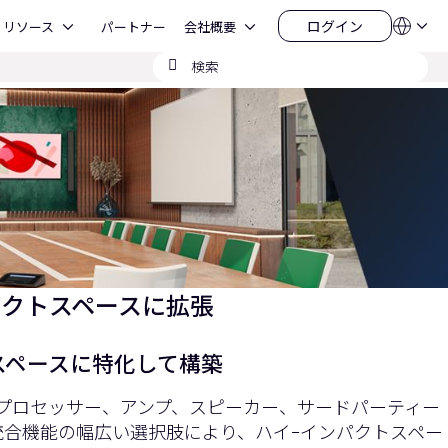
Open リソース
Open 会社概要
ログイン
リソース
パートナー
会社概要
言
ロ
語
グ
検
QSYS.com (English)
イ
India (English)
索
ン
Deutsch
の
Español
送
Français
信
日本語
한국어
China (中文)
ンパクトスペースに拡張
スペースに特化して構築
Core プロセッサー、アンプ、スピーカー、サードパーティー
統合機能の幅広い選択肢により、ハイｰインパクトスペー