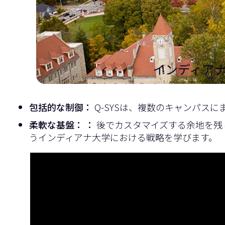
インディアナ
包括的な制御：
Q-SYSは、複数のキャンパス
柔軟な基盤： ：
後でカスタマイズする余地を残
うインディアナ大学における戦略を学びます。