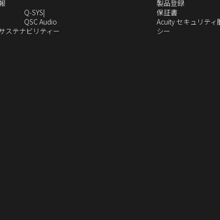
ウ
し
（新
い
（新
報
製品登録
ィ
い
し
ウ
（新
し
Q‑SYS
保証書
ン
ウ
い
ィ
（新
し
い
QSC Audio
Acuity セキュリテ
ド
ィ
ウ
ン
し
（新
（新
い
ウ
のサステナビリティー
シー
（新
ウ
ン
ィ
ド
い
し
し
ウ
ィ
し
で
ド
ン
ウ
ウ
い
い
ィ
ン
い
開
ウ
ド
で
ィ
ウ
ウ
ン
ド
ウ
き
で
ウ
開
ン
ィ
ィ
ド
ウ
）
ィ
ま
開
で
き
ド
ン
ン
ウ
で
ン
す）
き
開
ま
ウ
ド
ド
で
開
ド
ま
き
す）
で
ウ
ウ
開
き
ウ
す）
ま
開
で
で
き
ま
で
す）
き
開
開
ま
す）
開
ま
き
き
す）
き
す）
ま
ま
ま
す）
す）
す）