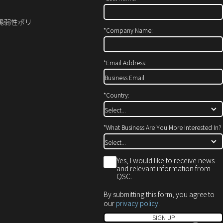
ィ
ウ
し
ン
ィ
い
ド
ン
ウ
ィ脆弱性ポリ
ウ
ド
ィ
*
Company Name:
で
ウ
ン
開
で
ド
き
開
ウ
*
Email Address:
ま
き
で
す）
ま
開
す）
き
*
Country:
ま
す）
*
What Business Are You More Interested In?
*
Yes, I would like to receive news
and relevant information from
QSC.
By submitting this form, you agree to
our
privacy policy
.
SIGN UP