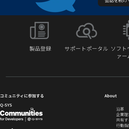
製品登録
サポートポータル
ソフト
ァー
（新
コミュニティに参加する
About
し
Q‑SYS
（
沿革
い
開
（新
し
企業理
ウ
発
し
い
共有す
ィ
ウ
行動指
者
い