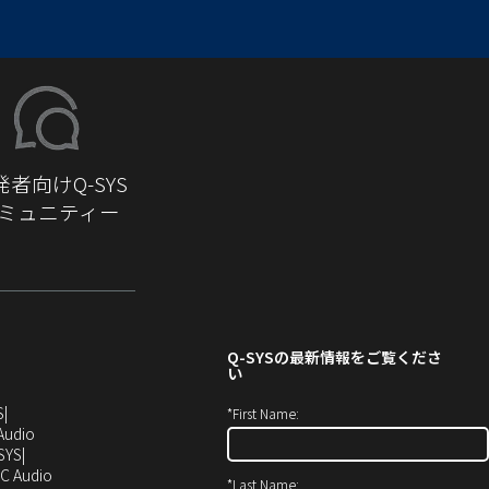
発者向けQ-SYS
ミュニティー
Q-SYS
の最新情報をご覧くださ
い
（新
S
*
First Name:
し
（新
Audio
い
し
SYS
ウ
い
（新
C Audio
*
Last Name: