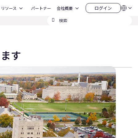
Open リソース
Open 会社概要
ログイン
リソース
パートナー
会社概要
言
ロ
語
グ
検
QSYS.com (English)
イ
India (English)
索
ン
Deutsch
の
Español
送
Français
信
日本語
します
한국어
China (中文)