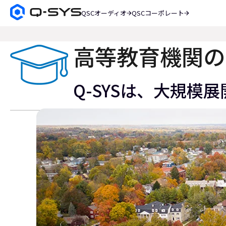
QSCオーディオ
QSCコーポレート
Q-
SYS
検
オ
索
ー
高等教育機関の
デ
ィ
オ
Q-SYSは、大規
製
品
ホ
ー
ム
ペ
ー
ジ