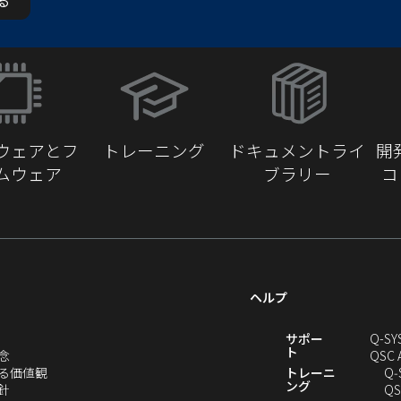
（新
し
い
ウ
ウェアとフ
トレーニング
ドキュメントライ
開
ィ
ムウェア
ブラリー
コ
ン
ド
ウ
で
開
き
ヘルプ
ま
す）
新
サポー
Q-SY
ト
（新
念
QSC 
し
（新
る価値観
トレーニ
Q‑
ング
い
（新
し
針
QS