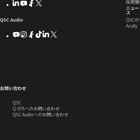
ン
ィ
採用情
LinkedIn
（新
Youtube
（新
Facebook
（新
X
（新
向
ウ
ン
ニュー
ド
し
し
し
し
ス
ド
ウ
い
い
い
い
け
ィ
（新
QSC Audio
ウ
QSC
で
ウ
ウ
ウ
ウ
で
Acuity
Q-
ン
ィ
ィ
ィ
ィ
し
開
開
Youtube
（新
Instagram
（新
Facebook
（新
TikTok
（新
LinkedIn
（新
X
（新
SYS
ド
き
ン
ン
ン
ン
き
し
し
し
し
し
し
い
ま
コ
ウ
ド
ド
ド
ド
ま
い
い
い
い
い
い
す
ウ
ウ
ウ
ウ
す）
ミ
で
ウ
ウ
ウ
ウ
ウ
ウ
ウ
で
で
で
で
ィ
ィ
ィ
ィ
ィ
ィ
ュ
開
ィ
開
開
開
開
ン
ン
ン
ン
ン
ン
ニ
き
き
き
き
き
ド
ド
ド
ド
ド
ド
ン
ま
ま
ま
ま
テ
ま
ウ
ウ
ウ
ウ
ウ
ウ
す）
す）
す）
す）
お問い合わせ
ド
で
で
で
で
で
で
ィ
す）
開
開
開
開
開
開
ー
ウ
へ
QSC
き
き
き
き
き
き
の
Q-SYSへのお問い合わせ
ま
ま
ま
ま
ま
ま
で
お
（新
QSC Audioへのお問い合わせ
す）
す）
す）
す）
す）
す）
問
し
開
い
い
合
ウ
き
わ
ィ