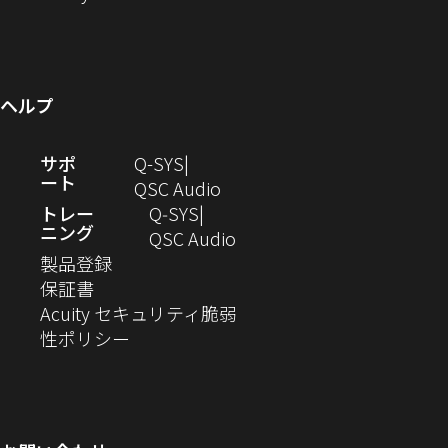
す）
い
き
し
開
ウ
ド
で
ィ
ウ
ま
い
き
で
ウ
開
ン
ィ
す）
ウ
ま
開
で
き
ド
ン
ィ
す）
き
開
ま
ウ
ヘルプ
ド
ン
ま
き
す）
で
ウ
ド
す）
ま
開
（新
サポ
Q-SYS
で
ウ
す）
き
ート
し
（新
QSC Audio
開
で
ま
い
し
トレー
Q‑SYS
き
開
す）
ニング
ウ
い
（新
QSC Audio
ま
き
（新
ィ
ウ
し
製品登録
す）
ま
（新
し
ン
ィ
い
保証書
す）
し
い
ド
ン
ウ
Acuity セキュリティ脆弱
い
ウ
（新
ウ
ド
ィ
性ポリシー
ウ
ィ
し
で
ウ
ン
ィ
ン
い
開
で
ド
ン
ド
ウ
き
開
ウ
ド
ウ
ィ
ま
き
で