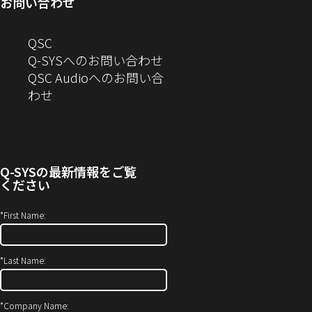
お問い合わせ
ウ
で
ン
す）
ま
開
で
開
ド
す）
き
へ
QSC
開
き
ウ
ま
の
Q-SYSへのお問い合わせ
き
ま
で
す）
お
QSC Audioへのお問い合
ま
す）
開
問
（新
わせ
す）
き
い
し
ま
合
い
す）
わ
ウ
せ
ィ
Q-SYS
の最新情報をご覧
(新
ン
ください
し
ド
い
ウ
*
First Name:
ウ
で
ィ
開
*
Last Name:
ン
き
ド
ま
ウ
す）
*
Company Name: