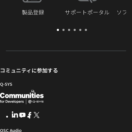
製品登録
サポートポータル
ソフ
保
サ
ソ
ト
ド
開
証・
ポ
フ
レ
キ
発
登
ー
ト
ー
ュ
者
録
ト
ウ
ニ
メ
向
ポ
ェ
ン
ン
け
ー
ア
グ
ト
Q-
コミュニティに参加する
タ
と
ラ
SYS
ル
フ
イ
コ
Q‑SYS
ァ
ブ
ミ
開
（新
ー
ラ
ュ
ム
リ
ニ
発
し
ウ
ー
テ
者
い
ェ
ィ
LinkedIn
（新
Youtube
（新
Facebook
（新
X
（新
向
ウ
ア
ー
し
し
し
し
い
い
い
い
け
ィ
（新
QSC Audio