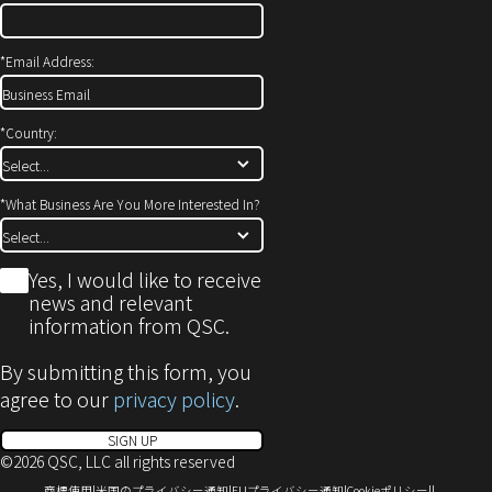
で
開
*
Email Address:
き
ま
す)
*
Country:
*
What Business Are You More Interested In?
*
Yes, I would like to receive
news and relevant
information from QSC.
By submitting this form, you
agree to our
privacy policy
.
SIGN UP
©2026 QSC, LLC all rights reserved
（新
（新
（新
（新
商標使用
米国のプライバシー通知
EUプライバシー通知
Cookieポリシー