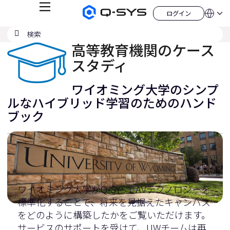
メ
ログイン
Q-
言
ロ
ニ
語
SYS
グ
ュ
検
検
オ
イ
QSYS.com (English)
索
ン
ー
索
ー
India (English)
高等教育機関のケース
デ
の
ィ
Deutsch
スタディ
送
オ
Español
製
信
Français
品
ワイオミング大学のシンプ
ホ
日本語
ー
ルなハイブリッド学習のためのハンド
한국어
ム
ブック
China (中文)
ペ
ー
ジ
ワイオミング大学がQ-SYSでAVテクノロジーを
標準化することで、将来を見据えたキャンパス
をどのように構築したかをご覧いただけます。
サービスのサポートを受けて、UWチームは再