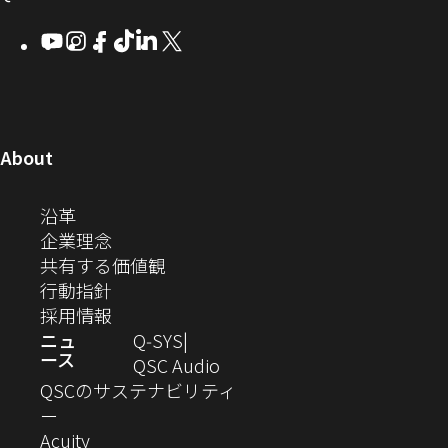
ウ
ウ
ウ
ウ
Q-
ン
ィ
ィ
ィ
ィ
し
Youtube
（新
Instagram
（新
Facebook
（新
TikTok
（新
LinkedIn
（新
X
（新
SYS
ド
ン
ン
ン
ン
し
し
し
し
し
し
い
コ
ウ
ド
ド
ド
ド
い
い
い
い
い
い
ウ
ウ
ウ
ウ
ミ
で
ウ
ウ
ウ
ウ
ウ
ウ
ウ
で
で
で
で
ィ
ィ
ィ
ィ
ィ
ィ
ュ
開
ィ
開
開
開
開
ン
ン
ン
ン
ン
ン
（新
About
ニ
き
き
き
き
き
ド
ド
ド
ド
ド
ド
し
ン
ま
ま
ま
ま
テ
ま
ウ
ウ
ウ
ウ
ウ
ウ
い
（新
沿革
す）
す）
す）
す）
ド
で
で
で
で
で
で
ィ
す）
ウ
し
（新
企業理念
開
開
開
開
開
開
ィ
ー
ウ
い
し
（新
共有する価値観
き
き
き
き
き
き
ン
ウ
い
（新
し
行動指針
ま
ま
ま
ま
ま
ま
で
ド
ィ
ウ
し
（新
い
採用情報
す）
す）
す）
す）
す）
す）
ウ
開
ン
ィ
い
し
ウ
ニュ
Q‑SYS
で
ース
ド
ン
ウ
い
ィ
（新
QSC Audio
開
き
ウ
ド
ィ
ウ
ン
し
QSCのサステナビリティ
き
ま
（新
で
ウ
ン
ィ
ド
い
ー
ま
し
開
（新
で
ド
ン
ウ
ウ
Acuity
す）