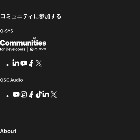
ポ
ェ
ン
ン
け
ー
ア
グ
ト
Q-
コミュニティに参加する
タ
と
ラ
SYS
ル
フ
イ
コ
Q‑SYS
ァ
ブ
ミ
開
（新
ー
ラ
ュ
ム
リ
ニ
発
し
ウ
ー
テ
者
い
ェ
ィ
LinkedIn
（新
Youtube
（新
Facebook
（新
X
（新
向
ウ
ア
ー
し
し
し
し
い
い
い
い
け
ィ
（新
QSC Audio
ウ
ウ
ウ
ウ
Q-
ン
ィ
ィ
ィ
ィ
し
Youtube
（新
Instagram
（新
Facebook
（新
TikTok
（新
LinkedIn
（新
X
（新
SYS
ド
ン
ン
ン
ン
し
し
し
し
し
し
い
コ
ウ
ド
ド
ド
ド
い
い
い
い
い
い
ウ
ウ
ウ
ウ
ミ
で
ウ
ウ
ウ
ウ
ウ
ウ
ウ
で
で
で
で
ィ
ィ
ィ
ィ
ィ
ィ
ュ
開
ィ
開
開
開
開
ン
ン
ン
ン
ン
ン
（新
About
ニ
き
き
き
き
き
ド
ド
ド
ド
ド
ド
し
ン