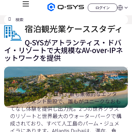
メ
ログイン
Q-
言
ロ
ニ
語
SYS
グ
ュ
検
検
オ
イ
QSYS.com (English)
索
ン
ー
索
ー
India (English)
宿泊観光業ケーススタディ
デ
の
ィ
Deutsch
送
オ
Español
Q-SYSがアトランティス・ドバ
製
信
Français
品
イ・リゾートで大規模なAV-over-IPネ
ホ
日本語
ットワークを提供
ー
한국어
ム
China (中文)
ペ
ー
ジ
Atlantis Dubaiは、世界で最も象徴的なエンタ
ーテインメント施設で、誰もがユニークなおも
てなし体験を提供し出力先。2つの世界クラス
のリゾートと世界最大のウォーターパークで構
成されており、すべて人工島のパーム・ジュメ
イラにあります。Atlantis Dubaiは、滞在、食