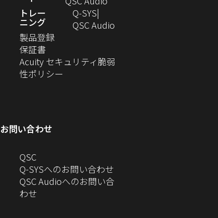
QSC Audio
開
で
ま
い
し
トレー
Q‑SYS
き
開
す）
ニング
ウ
い
（新
QSC Audio
ま
き
（新
ィ
ウ
し
製品登録
す）
ま
（新
し
ン
ィ
い
保証書
す）
し
い
ド
ン
ウ
Acuity セキュリティ脆弱
い
ウ
（新
ウ
ド
ィ
性ポリシー
ウ
ィ
し
で
ウ
ン
ィ
ン
い
開
で
ド
ン
ド
ウ
き
開
ウ
ド
ウ
ィ
ま
き
で
お問い合わせ
ウ
で
ン
す）
ま
開
で
開
ド
す）
き
へ
QSC
開
き
ウ
ま
の
Q-SYSへのお問い合わせ
き
ま
で
す）
お
QSC Audioへのお問い合
ま
す）
開
問
（新
わせ
す）
き
い
し
ま
合
い