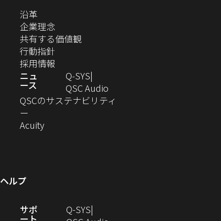
ま
ま
ま
ま
テ
ま
ウ
ウ
ウ
ウ
ウ
ウ
い
（新
沿革
す）
す）
す）
す）
ド
で
で
で
で
で
で
ィ
す）
ウ
し
（新
企業理念
開
開
開
開
開
開
ィ
ー
ウ
い
し
（新
共有する価値観
き
き
き
き
き
き
ン
ウ
い
（新
し
行動指針
ま
ま
ま
ま
ま
ま
で
ド
ィ
ウ
し
（新
い
採用情報
す）
す）
す）
す）
す）
す）
ウ
開
ン
ィ
い
し
ウ
ニュ
Q‑SYS
で
ース
ド
ン
ウ
い
ィ
（新
QSC Audio
開
き
ウ
ド
ィ
ウ
ン
し
QSCのサステナビリティ
き
ま
（新
で
ウ
ン
ィ
ド
い
ー
ま
し
開
（新
で
ド
ン
ウ
ウ
Acuity
す）
す）
い
き
し
開
ウ
ド
で
ィ
ウ
ま
い
き
で
ウ
開
ン
ィ
す）
ウ
ま
開
で
き
ド
ン
ィ
す）
き
開
ま
ウ
ヘルプ
ド
ン
ま
き
す）
で
ウ
ド
す）
ま
開
（新
サポ
Q-SYS
で
ウ
す）
き
ート
し
（新