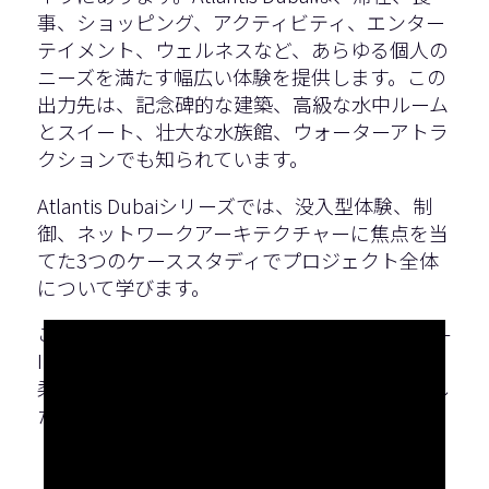
事、ショッピング、アクティビティ、エンター
テイメント、ウェルネスなど、あらゆる個人の
ニーズを満たす幅広い体験を提供します。この
出力先は、記念碑的な建築、高級な水中ルーム
とスイート、壮大な水族館、ウォーターアトラ
クションでも知られています。
Atlantis Dubaiシリーズでは、没入型体験、制
御、ネットワークアーキテクチャーに焦点を当
てた3つのケーススタディでプロジェクト全体
について学びます。
このパート 2 では、Q-SYS を使用して AV-over-
IP ネットワークの可能性を最大限に引き出し、
柔軟でスケーラブルなソリューションを提供し
た方法を学びました。