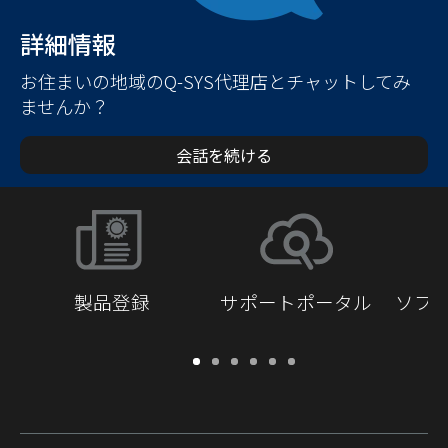
詳細情報
お住まいの地域のQ-SYS代理店とチャットしてみ
ませんか？
会話を続ける
製品登録
サポートポータル
ソフ
保
サ
ソ
ト
ド
開
証・
ポ
フ
レ
キ
発
登
ー
ト
ー
ュ
者
録
ト
ウ
ニ
メ
向