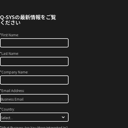
す）
わ
ウ
せ
ィ
Q-SYS
の最新情報をご覧
(新
ン
ください
し
ド
い
ウ
*
First Name:
ウ
で
ィ
開
*
Last Name:
ン
き
ド
ま
ウ
す）
*
Company Name:
で
開
*
Email Address:
き
ま
す)
*
Country:
*
What Business Are You More Interested In?