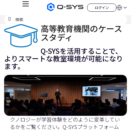
メ
ログイン
Q-
言
ロ
ニ
語
SYS
グ
ュ
検
検
オ
イ
QSYS.com (English)
索
ン
ー
索
ー
India (English)
高等教育機関のケース
デ
の
ィ
Deutsch
スタディ
送
オ
Español
製
信
Français
品
Q-SYSを活用することで、
ホ
日本語
ー
よりスマートな教室環境が可能になり
한국어
ム
ます。
China (中文)
ペ
ー
ジ
Golisano Institute for Business &
Entrepreneurshipに足を踏み入れて、Q-SYSテ
クノロジーが学習体験をどのように変革してい
るかをご覧ください。Q-SYSプラットフォーム