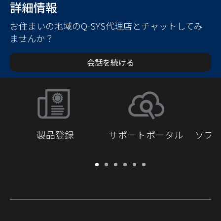
詳細情報
お住まいの地域のQ-SYS代理店とチャットしてみ
ませんか？
会話を続ける
製品登録
サポートポータル
ソフ
保
サ
ソ
ト
ド
開
証・
ポ
フ
レ
キ
発
登
ー
ト
ー
ュ
者
録
ト
ウ
ニ
メ
向
ポ
ェ
ン
ン
け