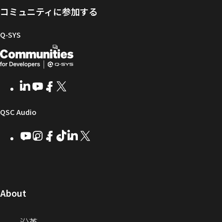
ー
ア
グ
ト
Q-
コミュニティに参加する
タ
と
ラ
SYS
ル
フ
イ
コ
Q‑SYS
ァ
ブ
ミ
開
（新
ー
ラ
ュ
ム
リ
ニ
発
し
ウ
ー
テ
者
い
ェ
ィ
LinkedIn
（新
Youtube
（新
Facebook
（新
X
（新
向
ウ
ア
ー
し
し
し
し
い
い
い
い
け
ィ
（新
QSC Audio
ウ
ウ
ウ
ウ
Q-
ン
ィ
ィ
ィ
ィ
し
Youtube
（新
Instagram
（新
Facebook
（新
TikTok
（新
LinkedIn
（新
X
（新
SYS
ド
ン
ン
ン
ン
し
し
し
し
し
し
い
コ
ウ
ド
ド
ド
ド
い
い
い
い
い
い
ウ
ウ
ウ
ウ
ミ
で
ウ
ウ
ウ
ウ
ウ
ウ
ウ
で
で
で
で
ィ
ィ
ィ
ィ
ィ
ィ
ュ
開
ィ
開
開
開
開
ン
ン
ン
ン
ン
ン
（新
About
ニ
き
き
き
き
き
ド
ド
ド
ド
ド
ド
し
ン
ま
ま
ま
ま
テ
ま
ウ
ウ
ウ
ウ
ウ
ウ
い
（新
沿革
す）
す）
す）
す）