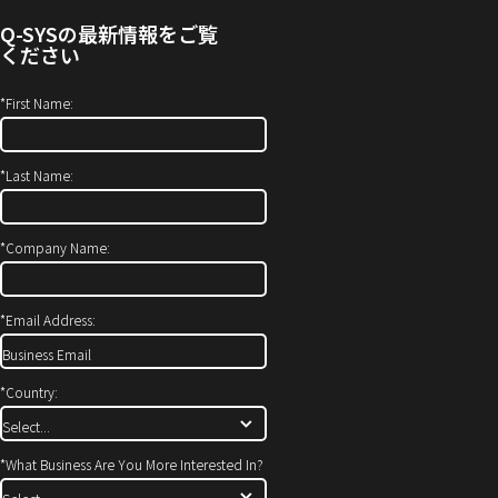
せ
ィ
Q-SYS
の最新情報をご覧
(新
ン
ください
し
ド
い
ウ
*
First Name:
ウ
で
ィ
開
*
Last Name:
ン
き
ド
ま
ウ
す）
*
Company Name:
で
開
*
Email Address:
き
ま
す)
*
Country:
*
What Business Are You More Interested In?