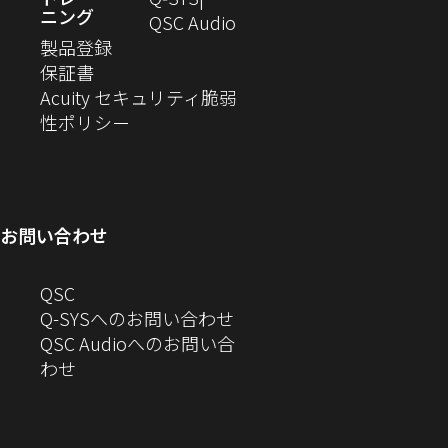
き
開
す）
ニング
ウ
い
（新
QSC Audio
ま
き
（新
ィ
ウ
し
製品登録
す）
ま
（新
し
ン
ィ
い
保証書
す）
し
い
ド
ン
ウ
Acuity セキュリティ脆弱
い
ウ
（新
ウ
ド
ィ
性ポリシー
ウ
ィ
し
で
ウ
ン
ィ
ン
い
開
で
ド
ン
ド
ウ
き
開
ウ
ド
ウ
ィ
ま
き
で
お問い合わせ
ウ
で
ン
す）
ま
開
で
開
ド
す）
き
へ
QSC
開
き
ウ
ま
の
Q-SYSへのお問い合わせ
き
ま
で
す）
お
QSC Audioへのお問い合
ま
す）
開
問
（新
わせ
す）
き
い
し
ま
合
い
す）
わ
ウ