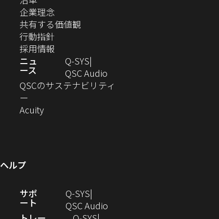
ド
で
で
で
で
で
で
ィ
す）
ウ
し
（新
企業理念
開
開
開
開
開
開
ィ
ー
ウ
い
し
（新
共有する価値観
き
き
き
き
き
き
ン
ウ
い
（新
し
行動指針
ま
ま
ま
ま
ま
ま
で
ド
ィ
ウ
し
（新
い
採用情報
す）
す）
す）
す）
す）
す）
ウ
開
ン
ィ
い
し
ウ
ニュ
Q‑SYS
で
ース
ド
ン
ウ
い
ィ
（新
QSC Audio
開
き
ウ
ド
ィ
ウ
ン
し
QSCのサステナビリティ
き
ま
（新
で
ウ
ン
ィ
ド
い
ー
ま
し
開
（新
で
ド
ン
ウ
ウ
Acuity
す）
す）
い
き
し
開
ウ
ド
で
ィ
ウ
ま
い
き
で
ウ
開
ン
ィ
す）
ウ
ま
開
で
き
ド
ン
ィ
す）
き
開
ま
ウ
ヘルプ
ド
ン
ま
き
す）
で
ウ
ド
す）
ま
開
（新
サポ
Q-SYS
で
ウ
す）
き
ート
し
（新
QSC Audio
開
で
ま
い
し
トレー
Q‑SYS