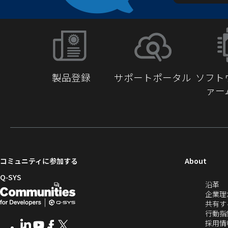
製品登録
サポートポータル
ソフト
ァー
（新
コミュニティに参加する
About
し
Q‑SYS
（
沿革
い
開
（新
し
企業理
ウ
発
し
い
共有す
ィ
ウ
行動指
者
い
ン
ィ
採用情
LinkedIn
（新
Youtube
（新
Facebook
（新
X
（新