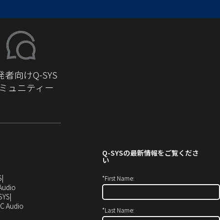
発者向けQ-SYS
ミュニティー
Q-SYS
の最新情報をご覧くださ
い
（新
S
*
First Name:
し
（新
Audio
い
し
SYS
ウ
い
（新
C Audio
*
Last Name:
ィ
ウ
し