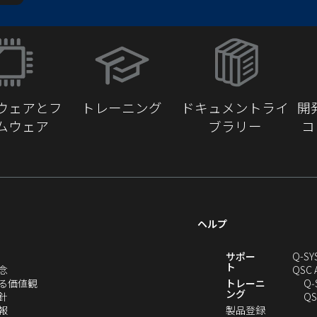
（新
し
い
ウ
ウェアとフ
トレーニング
ドキュメントライ
開
ィ
ムウェア
ブラリー
コ
ン
ド
ウ
で
開
き
ヘルプ
ま
す）
新
サポー
Q-SY
ト
（新
念
QSC 
し
（新
る価値観
トレーニ
Q‑
ング
い
（新
し
針
QS
ウ
し
（新
い
（新
報
製品登録