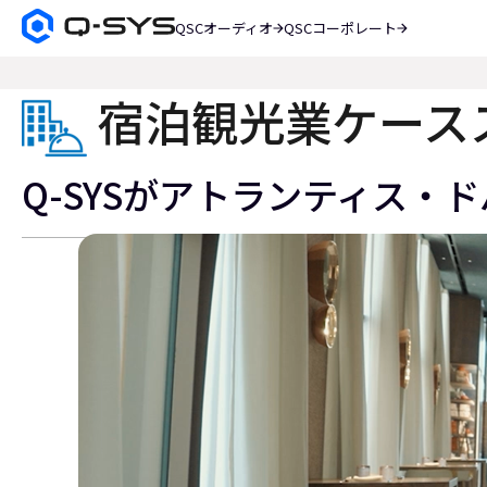
QSCオーディオ
QSCコーポレート
Q-
SYS
検
オ
索
ー
宿泊観光業ケース
デ
ィ
オ
Q-SYSがアトランティス
製
品
ホ
ー
ム
ペ
ー
ジ