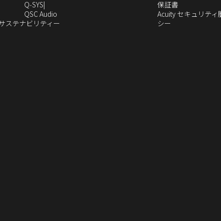
ィ
い
し
ウ
（新
し
Q‑SYS
保証書
ン
ウ
い
ィ
（新
し
い
QSC Audio
Acuity セキュリテ
ド
ィ
ウ
ン
し
（新
（新
い
ウ
のサステナビリティー
シー
（新
ウ
ン
ィ
ド
い
し
し
ウ
ィ
し
で
ド
ン
ウ
ウ
い
い
ィ
ン
い
開
ウ
ド
で
ィ
ウ
ウ
ン
ド
ウ
き
で
ウ
開
ン
ィ
ィ
ド
ウ
）
ィ
ま
開
で
き
ド
ン
ン
ウ
で
ン
す）
き
開
ま
ウ
ド
ド
で
開
ド
ま
き
す）
で
ウ
ウ
開
き
ウ
す）
ま
開
で
で
き
ま
で
す）
き
開
開
ま
す）
開
ま
き
き
す）
き
す）
ま
ま
ま
す）
す）
す）