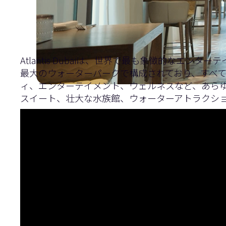
Atlantis Dubaiは、世界で最も象徴的な
最大のウォーターパークで構成されており、すべて人工
ィ、エンターテイメント、ウェルネスなど、あら
スイート、壮大な水族館、ウォーターアトラクシ
Atlantis Dubaiシリーズでは、没入型体
す。
このパート 3 では、Q-SYS コントロール シ