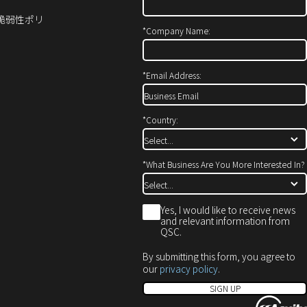
ン
ィ
い
ド
ン
ウ
ィ脆弱性ポリ
ウ
ド
ィ
*
Company Name:
で
ウ
ン
開
で
ド
き
開
ウ
*
Email Address:
ま
き
で
す）
ま
開
す）
き
*
Country:
ま
す）
*
What Business Are You More Interested In?
*
Yes, I would like to receive news
and relevant information from
QSC.
By submitting this form, you agree to
our
privacy policy
.
SIGN UP