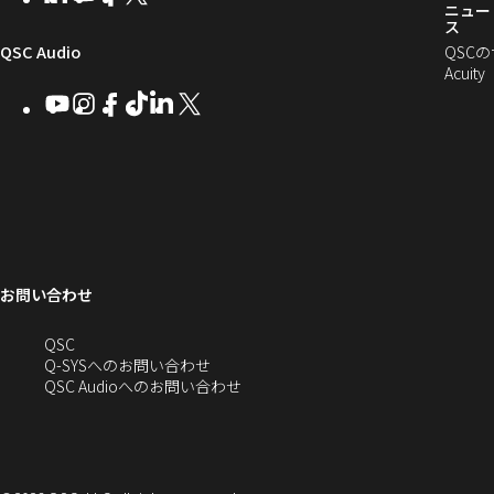
向
ウ
ン
ニュー
ド
し
し
し
し
ス
ド
ウ
い
い
い
い
け
ィ
（新
QSC Audio
ウ
QSC
で
ウ
ウ
ウ
ウ
で
Acuity
Q-
ン
ィ
ィ
ィ
ィ
し
開
開
Youtube
（新
Instagram
（新
Facebook
（新
TikTok
（新
LinkedIn
（新
X
（新
SYS
ド
き
ン
ン
ン
ン
き
し
し
し
し
し
し
い
ま
コ
ウ
ド
ド
ド
ド
ま
い
い
い
い
い
い
す
ウ
ウ
ウ
ウ
す）
ミ
で
ウ
ウ
ウ
ウ
ウ
ウ
ウ
で
で
で
で
ィ
ィ
ィ
ィ
ィ
ィ
ュ
開
ィ
開
開
開
開
ン
ン
ン
ン
ン
ン
ニ
き
き
き
き
き
ド
ド
ド
ド
ド
ド
ン
ま
ま
ま
ま
テ
ま
ウ
ウ
ウ
ウ
ウ
ウ
す）
す）
す）
す）
お問い合わせ
ド
で
で
で
で
で
で
ィ
す）
開
開
開
開
開
開
ー
ウ
へ
QSC
き
き
き
き
き
き
の
Q-SYSへのお問い合わせ
ま
ま
ま
ま
ま
ま
で
お
（新
QSC Audioへのお問い合わせ
す）
す）
す）
す）
す）
す）
問
し
開
い
い
合
ウ
き
わ
ィ
せ
ン