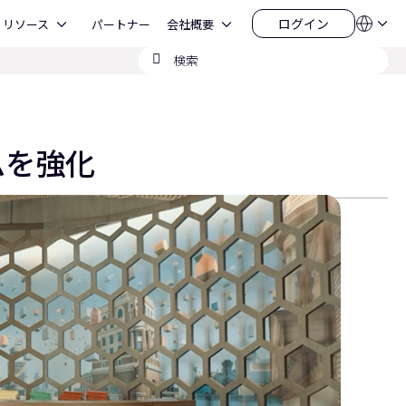
Open リソース
Open 会社概要
ログイン
リソース
パートナー
会社概要
言
ロ
語
グ
検
QSYS.com (English)
イ
India (English)
索
ン
Deutsch
の
Español
送
Français
信
日本語
ムを強化
한국어
China (中文)