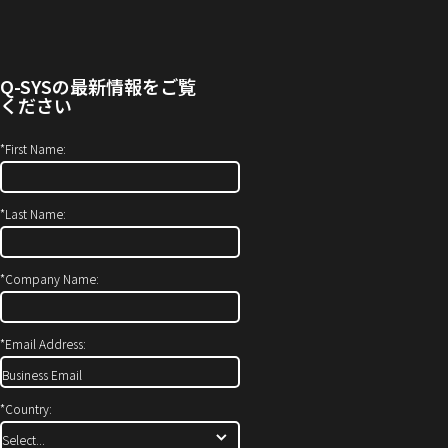
い
し
ま
合
い
す）
わ
ウ
せ
ィ
Q-SYS
の最新情報をご覧
(新
ン
ください
し
ド
い
ウ
*
First Name:
ウ
で
ィ
開
*
Last Name:
ン
き
ド
ま
ウ
す）
*
Company Name:
で
開
*
Email Address:
き
ま
す)
*
Country: