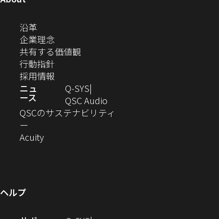
ニ
き
き
き
き
き
ド
ド
ド
ド
ド
ド
し
ン
ま
ま
ま
ま
テ
ま
ウ
ウ
ウ
ウ
ウ
ウ
い
（新
沿革
す）
す）
す）
す）
ド
で
で
で
で
で
で
ィ
す）
ウ
し
（新
企業理念
開
開
開
開
開
開
ィ
ー
ウ
い
し
（新
共有する価値観
き
き
き
き
き
き
ン
ウ
い
（新
し
行動指針
ま
ま
ま
ま
ま
ま
で
ド
ィ
ウ
し
（新
い
採用情報
す）
す）
す）
す）
す）
す）
ウ
開
ン
ィ
い
し
ウ
ニュ
Q‑SYS
で
ース
ド
ン
ウ
い
ィ
（新
QSC Audio
開
き
ウ
ド
ィ
ウ
ン
し
QSCのサステナビリティ
き
ま
（新
で
ウ
ン
ィ
ド
い
ー
ま
し
開
（新
で
ド
ン
ウ
ウ
Acuity
す）
す）
い
き
し
開
ウ
ド
で
ィ
ウ
ま
い
き
で
ウ
開
ン
ィ
す）
ウ
ま
開
で
き
ド
ン
ィ
す）
き
開
ま
ウ
ヘルプ
ド
ン
ま
き
す）
で
ウ
ド
す）
ま
開