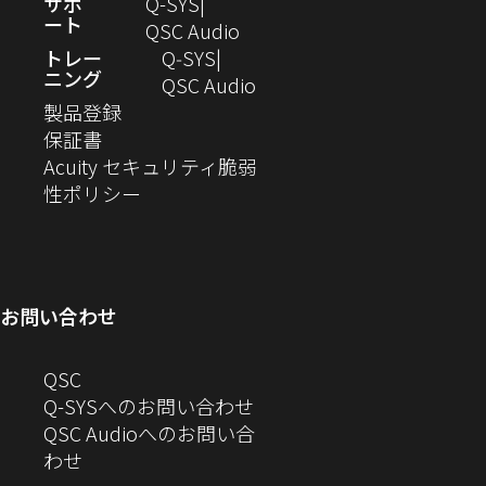
（新
サポ
Q-SYS
で
ウ
す）
き
ート
し
（新
QSC Audio
開
で
ま
い
し
トレー
Q‑SYS
き
開
す）
ニング
ウ
い
（新
QSC Audio
ま
き
（新
ィ
ウ
し
製品登録
す）
ま
（新
し
ン
ィ
い
保証書
す）
し
い
ド
ン
ウ
Acuity セキュリティ脆弱
い
ウ
（新
ウ
ド
ィ
性ポリシー
ウ
ィ
し
で
ウ
ン
ィ
ン
い
開
で
ド
ン
ド
ウ
き
開
ウ
ド
ウ
ィ
ま
き
で
お問い合わせ
ウ
で
ン
す）
ま
開
で
開
ド
す）
き
へ
QSC
開
き
ウ
ま
の
Q-SYSへのお問い合わせ
き
ま
で
す）
お
QSC Audioへのお問い合
ま
す）
開
問
（新
わせ
す）
き