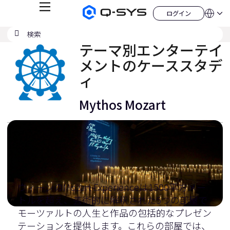
メ
ログイン
Q-
言
ロ
ニ
語
SYS
グ
ュ
検
検
オ
イ
QSYS.com (English)
索
ン
ー
索
ー
India (English)
テーマ別エンターテイ
デ
の
ィ
Deutsch
メントのケーススタデ
送
オ
Español
製
信
ィ
Français
品
ホ
日本語
ー
Mythos Mozart
한국어
ム
China (中文)
ペ
ー
ジ
ウィーンのMozart Experienceは1500平方メー
トルを超え、芸術的に解釈された5つの部屋で
モーツァルトの人生と作品の包括的なプレゼン
テーションを提供します。これらの部屋では、