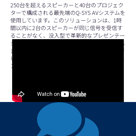
250台を超えるスピーカーと40台のプロジェク
ターで構成される最先端のQ-SYS AVシステムを
使用しています。このソリューションは、1時
間以内に2台のスピーカーが同じ信号を受信す
ることがなく、没入型で革新的なプレゼンテー
ションを可能にし、独自の音響体験を生み出し
ます。その目的は、クラシック音楽愛好家と若
い世代の両方にアピールし、インスピレーショ
ンを与えることです。