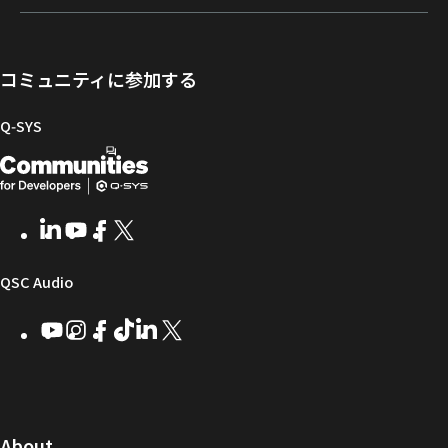
録
ト
ウ
ニ
メ
向
ポ
ェ
ン
ン
け
ー
ア
グ
ト
Q-
コミュニティに参加する
タ
と
ラ
SYS
ル
フ
イ
コ
Q‑SYS
ァ
ブ
ミ
開
（新
ー
ラ
ュ
ム
リ
ニ
発
し
ウ
ー
テ
者
い
ェ
ィ
LinkedIn
（新
Youtube
（新
Facebook
（新
X
（新
向
ウ
ア
ー
し
し
し
し
い
い
い
い
け
ィ
（新
QSC Audio
ウ
ウ
ウ
ウ
Q-
ン
ィ
ィ
ィ
ィ
し
Youtube
（新
Instagram
（新
Facebook
（新
TikTok
（新
LinkedIn
（新
X
（新
SYS
ド
ン
ン
ン
ン
し
し
し
し
し
し
い
コ
ウ
ド
ド
ド
ド
い
い
い
い
い
い
ウ
ウ
ウ
ウ
ミ
で
ウ
ウ
ウ
ウ
ウ
ウ
ウ
で
で
で
で
ィ
ィ
ィ
ィ
ィ
ィ
ュ
開
ィ
開
開
開
開
ン
ン
ン
ン
ン
ン
（新
About