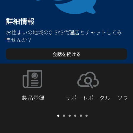
詳細情報
お住まいの地域のQ-SYS代理店とチャットしてみ
ませんか？
会話を続ける
製品登録
サポートポータル
ソフ
保
サ
ソ
ト
ド
開
証・
ポ
フ
レ
キ
発
登
ー
ト
ー
ュ
者