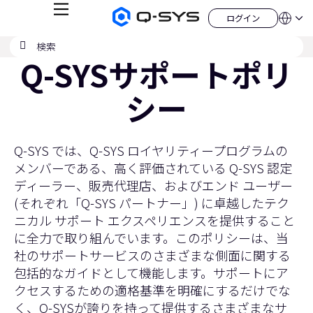
メ
ログイン
Q-
言
ロ
ニ
語
SYS
グ
ュ
検
検
オ
イ
QSYS.com (English)
索
ン
ー
索
ー
Q-SYSサポートポリ
India (English)
デ
の
ィ
Deutsch
送
オ
Español
シー
製
信
Français
品
ホ
日本語
ー
한국어
ム
Q-SYS では、
Q-SYS ロイヤリティープログラムの
China (中文)
ペ
ー
メンバーである、高く評価されている Q-SYS 認定
ジ
ディーラー、販売代理店、およびエンド ユーザー
(それぞれ「Q-SYS パートナー」) に卓越したテク
ニカル サポート エクスペリエンスを提供すること
に全力で取り組んでいます。このポリシーは、当
社のサポートサービスのさまざまな側面に関する
包括的なガイドとして機能します。サポートにア
クセスするための適格基準を明確にするだけでな
く、Q-SYSが誇りを持って提供するさまざまなサ