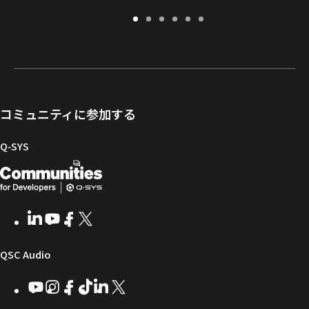
保
サ
ソ
ト
ド
開
証・
ポ
フ
レ
キ
発
登
ー
ト
ー
ュ
者
録
ト
ウ
ニ
メ
向
ポ
ェ
ン
ン
け
ー
ア
グ
ト
Q-
コミュニティに参加する
タ
と
ラ
SYS
ル
フ
イ
コ
Q‑SYS
ァ
ブ
ミ
開
（新
ー
ラ
ュ
ム
リ
ニ
発
し
ウ
ー
テ
者
い
ェ
ィ
LinkedIn
（新
Youtube
（新
Facebook
（新
X
（新
向
ウ
ア
ー
し
し
し
し
い
い
い
い
け
ィ
（新
QSC Audio
ウ
ウ
ウ
ウ
Q-
ン
ィ
ィ
ィ
ィ
し
Youtube
（新
Instagram
（新
Facebook
（新
TikTok
（新
LinkedIn
（新
X
（新
SYS
ド
ン
ン
ン
ン
し
し
し
し
し
し
い