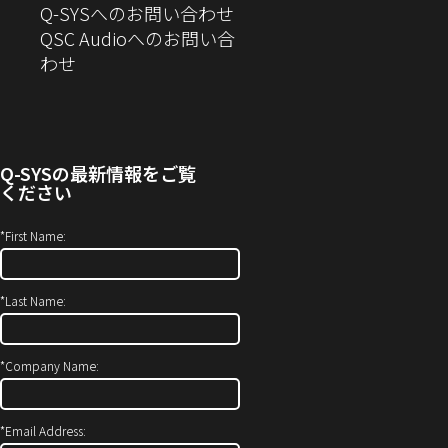
の
Q-SYSへのお問い合わせ
き
ま
で
す）
お
QSC Audioへのお問い合
ま
す）
開
問
（新
わせ
す）
き
い
し
ま
合
い
す）
わ
ウ
せ
ィ
Q-SYS
の最新情報をご覧
(新
ン
ください
し
ド
い
ウ
*
First Name:
ウ
で
ィ
開
*
Last Name:
ン
き
ド
ま
ウ
す）
*
Company Name:
で
開
*
Email Address:
き