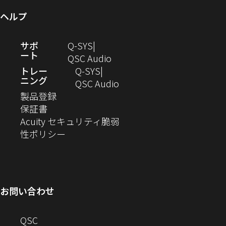
ン
ィ
す）
き
開
ま
ウ
ヘルプ
ド
ン
ま
き
す）
で
ウ
ド
す）
ま
開
（新
サポ
Q-SYS
で
ウ
す）
き
ート
し
（新
QSC Audio
開
で
ま
い
し
トレー
Q‑SYS
き
開
す）
ニング
ウ
い
（新
QSC Audio
ま
き
（新
ィ
ウ
し
製品登録
す）
ま
（新
し
ン
ィ
い
保証書
す）
し
い
ド
ン
ウ
Acuity セキュリティ脆弱
い
ウ
（新
ウ
ド
ィ
性ポリシー
ウ
ィ
し
で
ウ
ン
ィ
ン
い
開
で
ド
ン
ド
ウ
き
開
ウ
ド
ウ
ィ
ま
き
で
お問い合わせ
ウ
で
ン
す）
ま
開
で
開
ド
す）
き
へ
QSC
開
き
ウ
ま