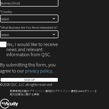
ま
す)
*
Country:
*
What Business Are You More Interested In?
*
Yes, I would like to receive
news and relevant
information from QSC.
By submitting this form, you
agree to our
privacy policy
.
SIGN UP
©2026 QSC, LLC all rights reserved
（新
（新
（新
（新
商標使用
米国のプライバシー通知
EUプライバシー通知
Cookieポリシー
し
（新
し
し
し
現代奴隷法に関する声明
い
し
い
い
い
（新
ウ
い
ウ
ウ
ウ
ィ
ウ
ィ
ィ
ィ
し
ン
ィ
ン
ン
ン