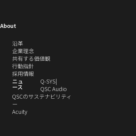
コ
ウ
ド
ド
ド
ド
い
い
い
い
い
い
ウ
ウ
ウ
ウ
ミ
で
ウ
ウ
ウ
ウ
ウ
ウ
ウ
で
で
で
で
ィ
ィ
ィ
ィ
ィ
ィ
ュ
開
ィ
開
開
開
開
ン
ン
ン
ン
ン
ン
（新
About
ニ
き
き
き
き
き
ド
ド
ド
ド
ド
ド
し
ン
ま
ま
ま
ま
テ
ま
ウ
ウ
ウ
ウ
ウ
ウ
い
（新
沿革
す）
す）
す）
す）
ド
で
で
で
で
で
で
ィ
す）
ウ
し
（新
企業理念
開
開
開
開
開
開
ィ
ー
ウ
い
し
（新
共有する価値観
き
き
き
き
き
き
ン
ウ
い
（新
し
行動指針
ま
ま
ま
ま
ま
ま
で
ド
ィ
ウ
し
（新
い
採用情報
す）
す）
す）
す）
す）
す）
ウ
開
ン
ィ
い
し
ウ
ニュ
Q‑SYS
で
ース
ド
ン
ウ
い
ィ
（新
QSC Audio
開
き
ウ
ド
ィ
ウ
ン
し
QSCのサステナビリティ
き
ま
（新
で
ウ
ン
ィ
ド
い
ー
ま
し
開
（新
で
ド
ン
ウ
ウ
Acuity
す）
す）
い
き
し
開
ウ
ド
で
ィ
ウ
ま
い
き
で
ウ
開
ン
ィ
す）
ウ
ま
開
で
き
ド