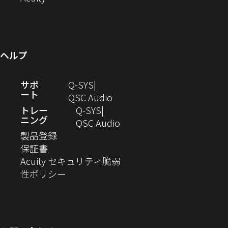
す）
い
き
し
開
ウ
ド
で
ィ
ウ
ま
い
き
で
ウ
開
ン
ィ
す）
ウ
ま
開
で
き
ド
ン
ィ
す）
き
開
ま
ウ
ヘルプ
ド
ン
ま
き
す）
で
ウ
ド
す）
ま
開
（新
サポ
Q-SYS
で
ウ
す）
き
ート
し
（新
QSC Audio
開
で
ま
い
し
トレー
Q‑SYS
き
開
す）
ニング
ウ
い
（新
QSC Audio
ま
き
（新
ィ
ウ
し
製品登録
す）
ま
（新
し
ン
ィ
い
保証書
す）
し
い
ド
ン
ウ
Acuity セキュリティ脆弱
い
ウ
（新
ウ
ド
ィ
性ポリシー
ウ
ィ
し
で
ウ
ン
ィ
ン
い
開
で
ド
ン
ド
ウ
き
開
ウ
ド
ウ
ィ
ま
き
で