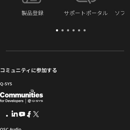
製品登録
サポートポータル
ソフ
保
サ
ソ
ト
ド
開
証・
ポ
フ
レ
キ
発
登
ー
ト
ー
ュ
者
録
ト
ウ
ニ
メ
向
ポ
ェ
ン
ン
け
ー
ア
グ
ト
Q-
コミュニティに参加する
タ
と
ラ
SYS
ル
フ
イ
コ
Q‑SYS
ァ
ブ
ミ
開
（新
ー
ラ
ュ
ム
リ
ニ
発
し
ウ
ー
テ
者
い
ェ
ィ
LinkedIn
（新
Youtube
（新
Facebook
（新
X
（新
向
ウ
ア
ー
し
し
し
し
い
い
い
い
け
ィ
（新
QSC Audio