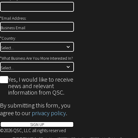
で
開
*
Email Address:
き
ま
す)
*
Country:
*
What Business Are You More Interested In?
*
Yes, I would like to receive
news and relevant
information from QSC.
By submitting this form, you
agree to our
privacy policy
.
SIGN UP
©2026 QSC, LLC all rights reserved