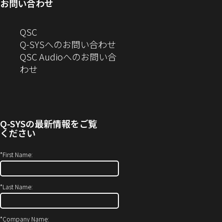
お問い合わせ
ウ
で
ン
す）
ま
開
で
開
ド
す）
き
へ
QSC
開
き
ウ
ま
の
Q-SYSへのお問い合わせ
き
ま
で
す）
お
QSC Audioへのお問い合
ま
す）
開
問
（新
わせ
す）
き
い
し
ま
合
い
す）
わ
ウ
せ
ィ
Q-SYS
の最新情報をご覧
(新
ン
ください
し
ド
い
ウ
*
First Name:
ウ
で
ィ
開
*
Last Name:
ン
き
ド
ま
ウ
す）
*
Company Name: