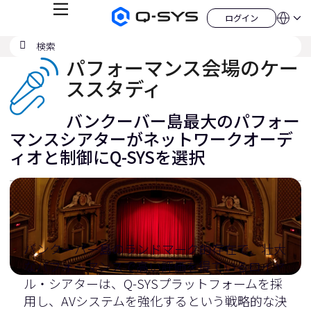
メ
ログイン
Q-
言
ロ
ニ
語
SYS
グ
ュ
検
検
オ
イ
QSYS.com (English)
索
ン
ー
索
ー
India (English)
パフォーマンス会場のケー
デ
の
ィ
Deutsch
ススタディ
送
オ
Español
製
信
Français
品
バンクーバー島最大のパフォー
ホ
日本語
ー
マンスシアターがネットワークオーデ
한국어
ム
ィオと制御にQ-SYSを選択
China (中文)
ペ
ー
ジ
バンクーバー島のランドマーク的存在で、壮大
なパフォーマンスで高い評価を得ているロイヤ
ル・シアターは、Q-SYSプラットフォームを採
用し、AVシステムを強化するという戦略的な決