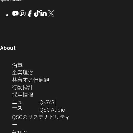
ウ
ウ
ウ
ウ
Q-
ン
ィ
ィ
ィ
ィ
し
Youtube
（新
Instagram
（新
Facebook
（新
TikTok
（新
LinkedIn
（新
X
（新
SYS
ド
ン
ン
ン
ン
し
し
し
し
し
し
い
コ
ウ
ド
ド
ド
ド
い
い
い
い
い
い
ウ
ウ
ウ
ウ
ミ
で
ウ
ウ
ウ
ウ
ウ
ウ
ウ
で
で
で
で
ィ
ィ
ィ
ィ
ィ
ィ
ュ
開
ィ
開
開
開
開
ン
ン
ン
ン
ン
ン
（新
About
ニ
き
き
き
き
き
ド
ド
ド
ド
ド
ド
し
ン
ま
ま
ま
ま
テ
ま
ウ
ウ
ウ
ウ
ウ
ウ
い
（新
沿革
す）
す）
す）
す）
ド
で
で
で
で
で
で
ィ
す）
ウ
し
（新
企業理念
開
開
開
開
開
開
ィ
ー
ウ
い
し
（新
共有する価値観
き
き
き
き
き
き
ン
ウ
い
（新
し
行動指針
ま
ま
ま
ま
ま
ま
で
ド
ィ
ウ
し
（新
い
採用情報
す）
す）
す）
す）
す）
す）
ウ
開
ン
ィ
い
し
ウ
ニュ
Q‑SYS
で
ース
ド
ン
ウ
い
ィ
（新
QSC Audio
開
き
ウ
ド
ィ
ウ
ン
し
QSCのサステナビリティ
き
ま
（新
で
ウ
ン
ィ
ド
い
ー
ま
し
開
（新
で
ド
ン
ウ
ウ
Acuity
す）