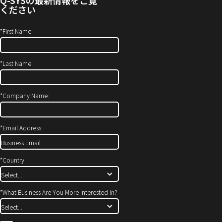
(新
ン
ください
し
ド
い
ウ
*
First Name:
ウ
で
ィ
開
*
Last Name:
ン
き
ド
ま
ウ
す）
*
Company Name:
で
開
*
Email Address:
き
ま
す)
*
Country:
*
What Business Are You More Interested In?