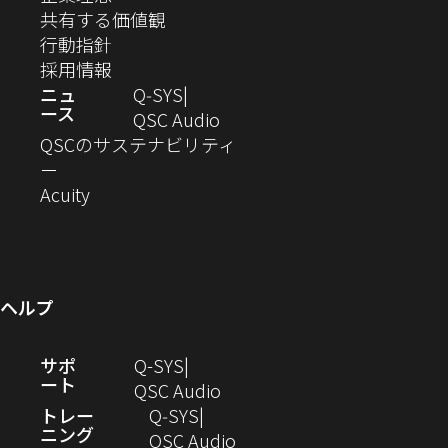
開
開
開
開
開
開
ィ
ー
ウ
い
し
（新
共有する価値観
き
き
き
き
き
き
ン
ウ
い
（新
し
行動指針
ま
ま
ま
ま
ま
ま
で
ド
ィ
ウ
し
（新
い
採用情報
す）
す）
す）
す）
す）
す）
ウ
開
ン
ィ
い
し
ウ
ニュ
Q‑SYS
で
ース
ド
ン
ウ
い
ィ
（新
QSC Audio
開
き
ウ
ド
ィ
ウ
ン
し
QSCのサステナビリティ
き
ま
（新
で
ウ
ン
ィ
ド
い
ー
ま
し
開
（新
で
ド
ン
ウ
ウ
Acuity
す）
す）
い
き
し
開
ウ
ド
で
ィ
ウ
ま
い
き
で
ウ
開
ン
ィ
す）
ウ
ま
開
で
き
ド
ン
ィ
す）
き
開
ま
ウ
ヘルプ
ド
ン
ま
き
す）
で
ウ
ド
す）
ま
開
（新
サポ
Q-SYS
で
ウ
す）
き
ート
し
（新
QSC Audio
開
で
ま
い
し
トレー
Q‑SYS
き
開
す）
ニング
ウ
い
（新
QSC Audio
ま
き