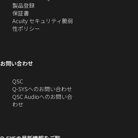
（新
ィ
ウ
し
製品登録
す）
ま
（新
し
ン
ィ
い
保証書
す）
し
い
ド
ン
ウ
Acuity セキュリティ脆弱
い
ウ
（新
ウ
ド
ィ
性ポリシー
ウ
ィ
し
で
ウ
ン
ィ
ン
い
開
で
ド
ン
ド
ウ
き
開
ウ
ド
ウ
ィ
ま
き
で
お問い合わせ
ウ
で
ン
す）
ま
開
で
開
ド
す）
き
へ
QSC
開
き
ウ
ま
の
Q-SYSへのお問い合わせ
き
ま
で
す）
お
QSC Audioへのお問い合
ま
す）
開
問
（新
わせ
す）
き
い
し
ま
合
い
す）
わ
ウ
せ
ィ
Q-SYS
の最新情報をご覧