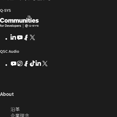
タ
と
ラ
SYS
ル
フ
イ
コ
Q‑SYS
ァ
ブ
ミ
開
（新
ー
ラ
ュ
ム
リ
ニ
発
し
ウ
ー
テ
者
い
ェ
ィ
LinkedIn
（新
Youtube
（新
Facebook
（新
X
（新
向
ウ
ア
ー
し
し
し
し
い
い
い
い
け
ィ
（新
QSC Audio
ウ
ウ
ウ
ウ
Q-
ン
ィ
ィ
ィ
ィ
し
Youtube
（新
Instagram
（新
Facebook
（新
TikTok
（新
LinkedIn
（新
X
（新
SYS
ド
ン
ン
ン
ン
し
し
し
し
し
し
い
コ
ウ
ド
ド
ド
ド
い
い
い
い
い
い
ウ
ウ
ウ
ウ
ミ
で
ウ
ウ
ウ
ウ
ウ
ウ
ウ
で
で
で
で
ィ
ィ
ィ
ィ
ィ
ィ
ュ
開
ィ
開
開
開
開
ン
ン
ン
ン
ン
ン
（新
About
ニ
き
き
き
き
き
ド
ド
ド
ド
ド
ド
し
ン
ま
ま
ま
ま
テ
ま
ウ
ウ
ウ
ウ
ウ
ウ
い
（新
沿革
す）
す）
す）
す）
ド
で
で
で
で
で
で
ィ
す）
ウ
し
（新
企業理念