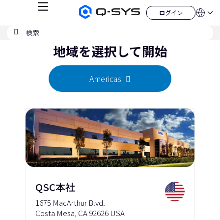
メ
ログイン
Q-
言
ロ
ニ
語
SYS
グ
ュ
検
検
オ
イ
QSYS.com (English)
索
ン
ー
索
ー
India (English)
デ
地域を選択して開始
の
ィ
Deutsch
送
オ
Español
製
信
Français
品
Americas
ホ
日本語
ー
한국어
ム
China (中文)
ペ
ー
ジ
QSC本社
1675 MacArthur Blvd.
Costa Mesa, CA 92626 USA