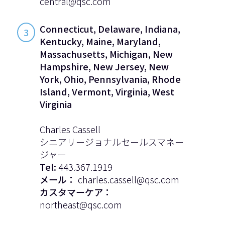
central@qsc.com
Connecticut, Delaware, Indiana,
3
Kentucky, Maine, Maryland,
Massachusetts, Michigan, New
Hampshire, New Jersey, New
York, Ohio, Pennsylvania, Rhode
Island, Vermont, Virginia, West
Virginia
Charles Cassell
シニアリージョナルセールスマネー
ジャー
Tel:
443.367.1919
メール：
charles.cassell@qsc.com
カスタマーケア：
northeast@qsc.com