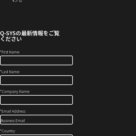
す）
き
い
し
ま
合
い
す）
わ
ウ
せ
ィ
Q-SYS
の最新情報をご覧
(新
ン
ください
し
ド
い
ウ
*
First Name:
ウ
で
ィ
開
*
Last Name:
ン
き
ド
ま
ウ
す）
*
Company Name:
で
開
*
Email Address:
き
ま
す)
*
Country: