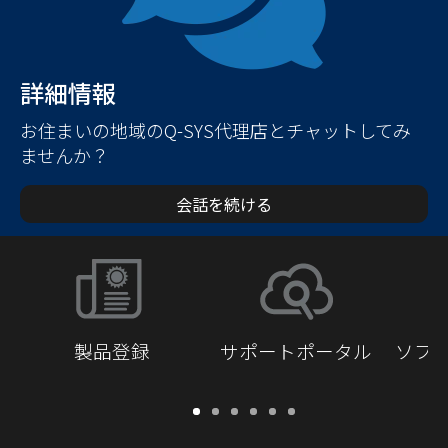
詳細情報
お住まいの地域のQ-SYS代理店とチャットしてみ
ませんか？
会話を続ける
製品登録
サポートポータル
ソフ
保
サ
ソ
ト
ド
開
証・
ポ
フ
レ
キ
発