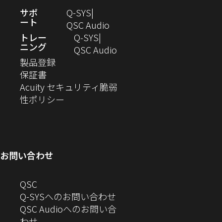
ウ
ド
す）
ま
開
（新
サポ
Q-SYS
で
ウ
す）
き
ート
し
（新
QSC Audio
開
で
ま
い
し
トレー
Q‑SYS
き
開
す）
ニング
ウ
い
（新
QSC Audio
ま
き
（新
ィ
ウ
し
製品登録
す）
ま
（新
し
ン
ィ
い
保証書
す）
し
い
ド
ン
ウ
Acuity セキュリティ脆弱
い
ウ
（新
ウ
ド
ィ
性ポリシー
ウ
ィ
し
で
ウ
ン
ィ
ン
い
開
で
ド
ン
ド
ウ
き
開
ウ
ド
ウ
ィ
ま
き
で
お問い合わせ
ウ
で
ン
す）
ま
開
で
開
ド
す）
き
へ
QSC
開
き
ウ
ま
の
Q-SYSへのお問い合わせ
き
ま
で
す）
お
QSC Audioへのお問い合
ま
す）
開
問
（新
わせ