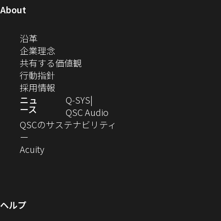
ュ
開
ィ
開
開
開
開
ン
ン
ン
ン
ン
ン
（新
About
ニ
き
き
き
き
き
ド
ド
ド
ド
ド
ド
し
ン
ま
ま
ま
ま
テ
ま
ウ
ウ
ウ
ウ
ウ
ウ
い
（新
沿革
す）
す）
す）
す）
ド
で
で
で
で
で
で
ィ
す）
ウ
し
（新
企業理念
開
開
開
開
開
開
ィ
ー
ウ
い
し
（新
共有する価値観
き
き
き
き
き
き
ン
ウ
い
（新
し
行動指針
ま
ま
ま
ま
ま
ま
で
ド
ィ
ウ
し
（新
い
採用情報
す）
す）
す）
す）
す）
す）
ウ
開
ン
ィ
い
し
ウ
ニュ
Q‑SYS
で
ース
ド
ン
ウ
い
ィ
（新
QSC Audio
開
き
ウ
ド
ィ
ウ
ン
し
QSCのサステナビリティ
き
ま
（新
で
ウ
ン
ィ
ド
い
ー
ま
し
開
（新
で
ド
ン
ウ
ウ
Acuity
す）
す）
い
き
し
開
ウ
ド
で
ィ
ウ
ま
い
き
で
ウ
開
ン
ィ
す）
ウ
ま
開
で
き
ド
ン
ィ
す）
き
開
ま
ウ
ヘルプ
ド
ン
ま
き
す）
で