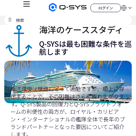
メ
ログイン
Q-
言
ロ
ニ
語
SYS
グ
ュ
検
検
オ
イ
QSYS.com (English)
索
ン
ー
索
ー
India (English)
海洋のケーススタディ
デ
の
ィ
Deutsch
送
オ
Español
Q-SYSは最も困難な条件を巡
製
信
Français
品
航します
ホ
日本語
ー
한국어
ム
China (中文)
ペ
ー
ジ
海洋環境は機器にとって過酷ですが、船上に存
在することで、その困難はさらに膨れ上がりま
す。Q-SYS製品の回復力とQ-SYSプラットフォ
ームの利便性の両方が、ロイヤル・カリビア
ン・インターナショナルの艦隊全体で長年のブ
ランドパートナーとなった要因についてご紹介
します。