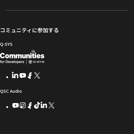
登
ー
ト
ー
ュ
者
録
ト
ウ
ニ
メ
向
ポ
ェ
ン
ン
け
ー
ア
グ
ト
Q-
コミュニティに参加する
タ
と
ラ
SYS
ル
フ
イ
コ
Q‑SYS
ァ
ブ
ミ
開
（新
ー
ラ
ュ
ム
リ
ニ
発
し
ウ
ー
テ
者
い
ェ
ィ
LinkedIn
（新
Youtube
（新
Facebook
（新
X
（新
向
ウ
ア
ー
し
し
し
し
い
い
い
い
け
ィ
（新
QSC Audio
ウ
ウ
ウ
ウ
Q-
ン
ィ
ィ
ィ
ィ
し
Youtube
（新
Instagram
（新
Facebook
（新
TikTok
（新
LinkedIn
（新
X
（新
SYS
ド
ン
ン
ン
ン
し
し
し
し
し
し
い
コ
ウ
ド
ド
ド
ド
い
い
い
い
い
い
ウ
ウ
ウ
ウ
ミ
で
ウ
ウ
ウ
ウ
ウ
ウ
ウ
で
で
で
で
ィ
ィ
ィ
ィ
ィ
ィ