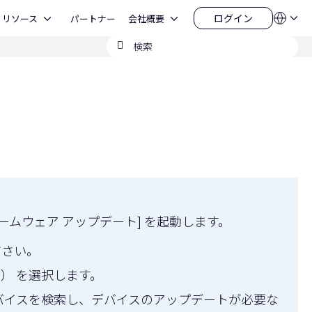
Open リソース
Open 会社概要
ログイン
リソース
パートナー
会社概要
言
ロ
語
グ
検
QSYS.com (English)
イ
India (English)
索
ン
Deutsch
の
Español
送
Français
信
日本語
한국어
China (中文)
ームウェア アップデート] を起動します。
ださい。
ル） を選択します。
バイスを検索し、デバイスのアップデートが必要な