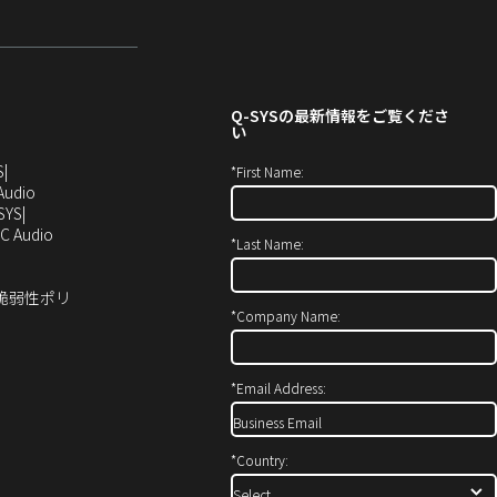
Q-SYS
の最新情報をご覧くださ
い
（新
S
*
First Name:
し
（新
Audio
い
し
SYS
ウ
い
（新
C Audio
*
Last Name:
ィ
ウ
し
ン
ィ
い
ド
ン
ウ
ィ脆弱性ポリ
ウ
ド
ィ
*
Company Name:
で
ウ
ン
開
で
ド
き
開
ウ
*
Email Address:
ま
き
で
す）
ま
開
す）
き
*
Country:
ま
す）