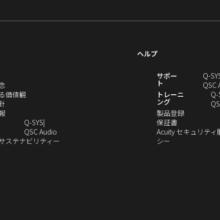
ウ
で
開
き
ヘルプ
ま
す）
新
サポー
Q-SY
ト
（新
念
QSC 
し
（新
る価値観
トレーニ
Q‑
ング
い
（新
し
針
QS
ウ
し
（新
い
（新
報
製品登録
ィ
い
し
ウ
（新
し
Q‑SYS
保証書
ン
ウ
い
ィ
（新
し
い
QSC Audio
Acuity セキュリテ
ド
ィ
ウ
ン
し
（新
（新
い
ウ
のサステナビリティー
シー
（新
ウ
ン
ィ
ド
い
し
し
ウ
ィ
し
で
ド
ン
ウ
ウ
い
い
ィ
ン
い
開
ウ
ド
で
ィ
ウ
ウ
ン
ド
ウ
き
で
ウ
開
ン
ィ
ィ
ド
ウ
）
ィ
ま
開
で
き
ド
ン
ン
ウ
で
ン
す）
き
開
ま
ウ
ド
ド
で
開
ド
ま
き
す）
で
ウ
ウ
開
き
ウ
す）
ま
開
で
で
き
ま