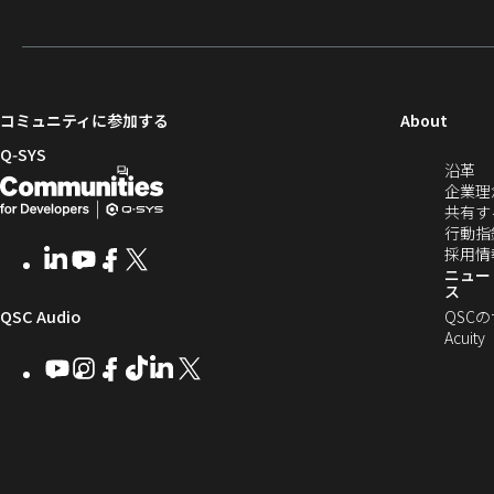
（新
コミュニティに参加する
About
し
Q‑SYS
（
沿革
い
開
（新
し
企業理
ウ
発
し
い
共有す
ィ
ウ
行動指
者
い
ン
ィ
採用情
LinkedIn
（新
Youtube
（新
Facebook
（新
X
（新
向
ウ
ン
ニュー
ド
し
し
し
し
ス
ド
ウ
い
い
い
い
け
ィ
（新
QSC Audio
ウ
QSC
で
ウ
ウ
ウ
ウ
で
Acuity
Q-
ン
ィ
ィ
ィ
ィ
し
開
開
Youtube
（新
Instagram
（新
Facebook
（新
TikTok
（新
LinkedIn
（新
X
（新
SYS
ド
き
ン
ン
ン
ン
き
し
し
し
し
し
し
い
ま
コ
ウ
ド
ド
ド
ド
ま
い
い
い
い
い
い
す
ウ
ウ
ウ
ウ
す）
ミ
で
ウ
ウ
ウ
ウ
ウ
ウ
ウ
で
で
で
で
ィ
ィ
ィ
ィ
ィ
ィ
ュ
開
ィ
開
開
開
開
ン
ン
ン
ン
ン
ン