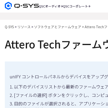
QSCオーディオ
QSCコーポレート
Q-
SYS
検
オ
索
ー
デ
Q‑SYS
リソース
ソフトウェアとファームウェア
Attero Te
ィ
オ
Attero Techファー
製
品
ホ
ー
ム
ペ
ー
ジ
unIFY コントロールパネル
からデバイスをアップグレ
以下のデバイスリストから最新のファームウェ
[ファイルの選択] ボタンをクリックし、コンピュ
目的のファイルが選択されると、アプリケーシ