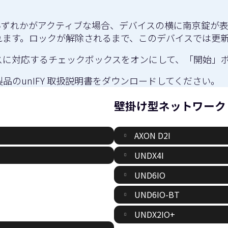
クのいずれかがアクティブな場合、デバイスの横に南京錠
れます。ロックが解除されるまで、このデバイスでは更
スに対応するチェックボックスをオンにして、「開始」
製品の
unIFY 取扱説明書
をダウンロードしてください。
壁掛け型ネットワーク
AXON D2I
UNDX4I
UND6IO
UND6IO-BT
UNDX2IO+