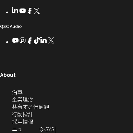
ウ
ー
テ
者
い
ェ
ィ
LinkedIn
（新
Youtube
（新
Facebook
（新
X
（新
向
ウ
ア
ー
し
し
し
し
い
い
い
い
け
ィ
（新
QSC Audio
ウ
ウ
ウ
ウ
Q-
ン
ィ
ィ
ィ
ィ
し
Youtube
（新
Instagram
（新
Facebook
（新
TikTok
（新
LinkedIn
（新
X
（新
SYS
ド
ン
ン
ン
ン
し
し
し
し
し
し
い
コ
ウ
ド
ド
ド
ド
い
い
い
い
い
い
ウ
ウ
ウ
ウ
ミ
で
ウ
ウ
ウ
ウ
ウ
ウ
ウ
で
で
で
で
ィ
ィ
ィ
ィ
ィ
ィ
ュ
開
ィ
開
開
開
開
ン
ン
ン
ン
ン
ン
（新
About
ニ
き
き
き
き
き
ド
ド
ド
ド
ド
ド
し
ン
ま
ま
ま
ま
テ
ま
ウ
ウ
ウ
ウ
ウ
ウ
い
（新
沿革
す）
す）
す）
す）
ド
で
で
で
で
で
で
ィ
す）
ウ
し
（新
企業理念
開
開
開
開
開
開
ィ
ー
ウ
い
し
（新
共有する価値観
き
き
き
き
き
き
ン
ウ
い
（新
し
行動指針
ま
ま
ま
ま
ま
ま
で
ド
ィ
ウ
し
（新
い
採用情報
す）
す）
す）
す）
す）
す）
ウ
開
ン
ィ
い
し
ウ
ニュ
Q‑SYS
で