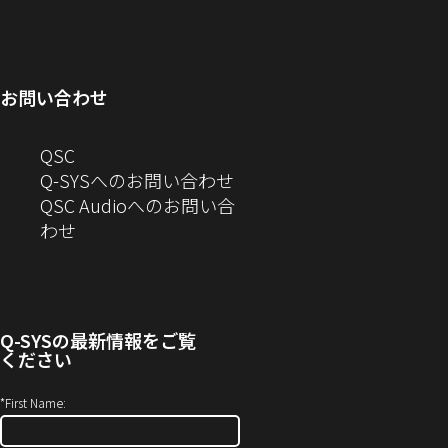
ウ
ィ
し
で
ウ
ン
ィ
ン
い
開
で
ド
ン
ド
ウ
き
開
ウ
ド
ウ
ィ
ま
き
で
お問い合わせ
ウ
で
ン
す）
ま
開
で
開
ド
す）
き
へ
QSC
開
き
ウ
ま
の
Q-SYSへのお問い合わせ
き
ま
で
す）
お
QSC Audioへのお問い合
ま
す）
開
問
（新
わせ
す）
き
い
し
ま
合
い
す）
わ
ウ
せ
ィ
Q-SYS
の最新情報をご覧
(新
ン
ください
し
ド
い
ウ
*
First Name:
ウ
で