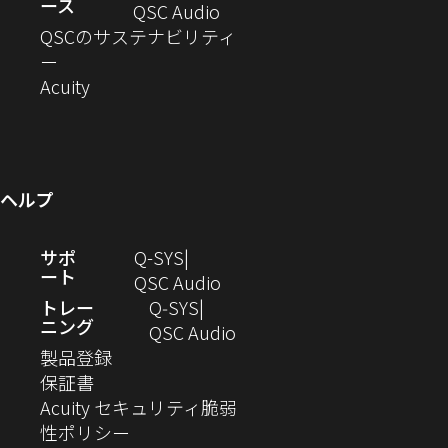
ース
ド
ン
ウ
い
ィ
（新
QSC Audio
開
き
ウ
ド
ィ
ウ
ン
し
QSCのサステナビリティ
き
ま
（新
で
ウ
ン
ィ
ド
い
ー
ま
し
開
（新
で
ド
ン
ウ
ウ
Acuity
す）
す）
い
き
し
開
ウ
ド
で
ィ
ウ
ま
い
き
で
ウ
開
ン
ィ
す）
ウ
ま
開
で
き
ド
ン
ィ
す）
き
開
ま
ウ
ヘルプ
ド
ン
ま
き
す）
で
ウ
ド
す）
ま
開
（新
サポ
Q-SYS
で
ウ
す）
き
ート
し
（新
QSC Audio
開
で
ま
い
し
トレー
Q‑SYS
き
開
す）
ニング
ウ
い
（新
QSC Audio
ま
き
（新
ィ
ウ
し
製品登録
す）
ま
（新
し
ン
ィ
い
保証書
す）
し
い
ド
ン
ウ
Acuity セキュリティ脆弱
い
ウ
（新
ウ
ド
ィ
性ポリシー