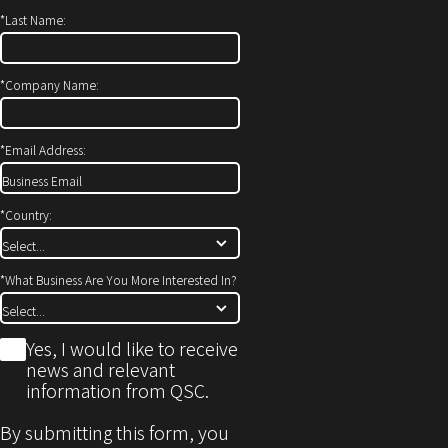
ィ
開
*
Last Name:
ン
き
ド
ま
ウ
す）
*
Company Name:
で
開
*
Email Address:
き
ま
す)
*
Country:
*
What Business Are You More Interested In?
*
Yes, I would like to receive
news and relevant
information from QSC.
By submitting this form, you