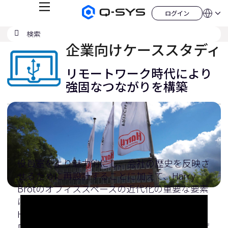
メ
ログイン
Q-
言
ロ
ニ
語
SYS
グ
ュ
検
検
オ
イ
QSYS.com (English)
索
ン
ー
索
ー
India (English)
企業向けケーススタディ
デ
の
ィ
Deutsch
送
オ
Español
リモートワーク時代により
製
信
Français
品
強固なつながりを構築
ホ
日本語
ー
한국어
ム
China (中文)
ペ
ー
ジ
役員室をより魅力的にし、会社の歴史を反映さ
せるために再設計することに加えて、Harry
Brotのオフィススペースの近代化の重要な要素
は、会議テクノロジーを更新することでした。
Harry Brot氏がQ-SYSで部屋と統合会議テクノ
ロジーの品質をどのように向上させたかをご覧