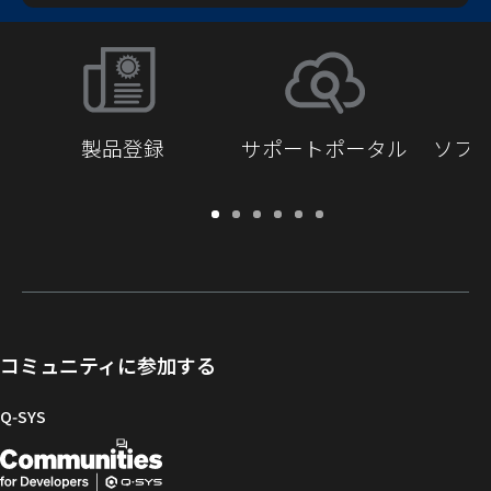
製品登録
サポートポータル
ソフ
保
サ
ソ
ト
ド
開
証・
ポ
フ
レ
キ
発
登
ー
ト
ー
ュ
者
録
ト
ウ
ニ
メ
向
ポ
ェ
ン
ン
け
ー
ア
グ
ト
Q-
コミュニティに参加する
タ
と
ラ
SYS
ル
フ
イ
コ
Q‑SYS
ァ
ブ
ミ
開
（新
ー
ラ
ュ
ム
リ
ニ
発
し