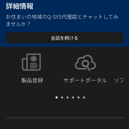
詳細情報
お住まいの地域のQ-SYS代理店とチャットしてみ
ませんか？
会話を続ける
製品登録
サポートポータル
ソフ
保
サ
ソ
ト
ド
開
証・
ポ
フ
レ
キ
発
登
ー
ト
ー
ュ
者
録
ト
ウ
ニ
メ
向
ポ
ェ
ン
ン
け