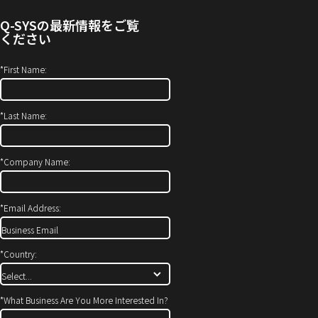
せ
ィ
Q-SYS
の最新情報をご覧
(新
ン
ください
し
ド
い
ウ
*
First Name:
ウ
で
ィ
開
*
Last Name:
ン
き
ド
ま
ウ
す）
*
Company Name:
で
開
*
Email Address:
き
ま
す)
*
Country:
*
What Business Are You More Interested In?