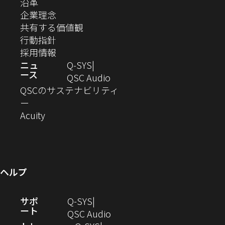
（新
沿革
す）
す）
す）
す）
ド
で
で
で
で
で
で
ィ
す）
ウ
し
（新
企業理念
開
開
開
開
開
開
ィ
ー
ウ
い
し
（新
共有する価値観
き
き
き
き
き
き
ン
ウ
い
（新
し
行動指針
ま
ま
ま
ま
ま
ま
で
ド
ィ
ウ
し
（新
い
採用情報
す）
す）
す）
す）
す）
す）
ウ
開
ン
ィ
い
し
ウ
ニュ
Q‑SYS
で
ース
ド
ン
ウ
い
ィ
（新
QSC Audio
開
き
ウ
ド
ィ
ウ
ン
し
QSCのサステナビリティ
き
ま
（新
で
ウ
ン
ィ
ド
い
ー
ま
し
開
（新
で
ド
ン
ウ
ウ
Acuity
す）
す）
い
き
し
開
ウ
ド
で
ィ
ウ
ま
い
き
で
ウ
開
ン
ィ
す）
ウ
ま
開
で
き
ド
ン
ィ
す）
き
開
ま
ウ
ヘルプ
ド
ン
ま
き
す）
で
ウ
ド
す）
ま
開
（新
サポ
Q-SYS
で
ウ
す）
き
ート
し
（新
QSC Audio
開
で
ま