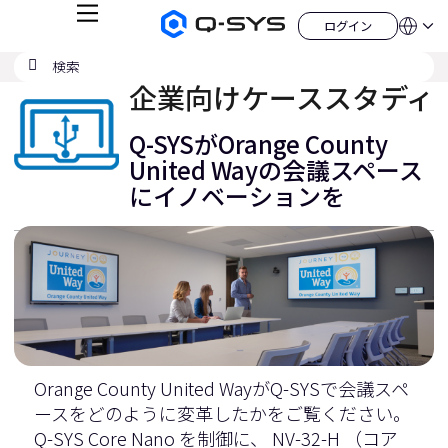
メ
ログイン
Q-
言
ロ
ニ
語
SYS
グ
ュ
検
検
オ
イ
QSYS.com (English)
索
ン
ー
索
ー
India (English)
企業向けケーススタディ
デ
の
ィ
Deutsch
送
オ
Español
Q-SYSがOrange County
製
信
Français
品
United Wayの会議スペース
ホ
日本語
にイノベーションを
ー
한국어
ム
China (中文)
ペ
ー
ジ
Orange County United WayがQ-SYSで会議スペ
ースをどのように変革したかをご覧ください。
Q-SYS Core Nano
を制御に、
NV-32-H （コア