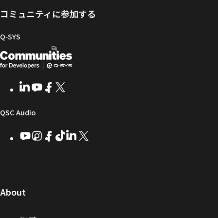
ー
ア
グ
ト
Q-
コミュニティに参加する
タ
と
ラ
SYS
ル
フ
イ
コ
Q‑SYS
ァ
ブ
ミ
開
（新
ー
ラ
ュ
ム
リ
ニ
発
し
ウ
ー
テ
者
い
ェ
ィ
LinkedIn
（新
Youtube
（新
Facebook
（新
X
（新
向
ウ
ア
ー
し
し
し
し
い
い
い
い
け
ィ
（新
QSC Audio
ウ
ウ
ウ
ウ
Q-
ン
ィ
ィ
ィ
ィ
し
Youtube
（新
Instagram
（新
Facebook
（新
TikTok
（新
LinkedIn
（新
X
（新
SYS
ド
ン
ン
ン
ン
し
し
し
し
し
し
い
コ
ウ
ド
ド
ド
ド
い
い
い
い
い
い
ウ
ウ
ウ
ウ
ミ
で
ウ
ウ
ウ
ウ
ウ
ウ
ウ
で
で
で
で
ィ
ィ
ィ
ィ
ィ
ィ
ュ
開
ィ
開
開
開
開
ン
ン
ン
ン
ン
ン
（新
About
ニ
き
き
き
き
き
ド
ド
ド
ド
ド
ド
し
ン
ま
ま
ま
ま
テ
ま
ウ
ウ
ウ
ウ
ウ
ウ
い