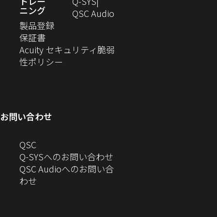
い
し
トレー
Q‑SYS
き
開
す）
ニング
ウ
い
（新
QSC Audio
ま
き
（新
ィ
ウ
し
製品登録
す）
ま
（新
し
ン
ィ
い
保証書
す）
し
い
ド
ン
ウ
Acuity セキュリティ脆弱
い
ウ
（新
ウ
ド
ィ
性ポリシー
ウ
ィ
し
で
ウ
ン
ィ
ン
い
開
で
ド
ン
ド
ウ
き
開
ウ
ド
ウ
ィ
ま
き
で
お問い合わせ
ウ
で
ン
す）
ま
開
で
開
ド
す）
き
へ
QSC
開
き
ウ
ま
の
Q-SYSへのお問い合わせ
き
ま
で
す）
お
QSC Audioへのお問い合
ま
す）
開
問
（新
わせ
す）
き
い
し
ま
合
い
す）
わ
ウ