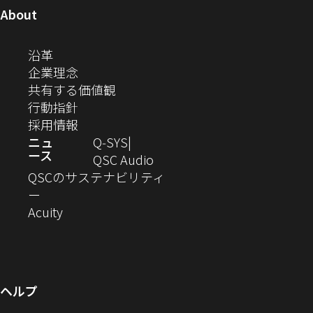
ュ
開
ィ
開
開
開
開
ン
ン
ン
ン
ン
ン
（新
About
ニ
き
き
き
き
き
ド
ド
ド
ド
ド
ド
し
ン
ま
ま
ま
ま
テ
ま
ウ
ウ
ウ
ウ
ウ
ウ
い
（新
沿革
す）
す）
す）
す）
ド
で
で
で
で
で
で
ィ
す）
ウ
し
（新
企業理念
開
開
開
開
開
開
ィ
ー
ウ
い
し
（新
共有する価値観
き
き
き
き
き
き
ン
ウ
い
（新
し
行動指針
ま
ま
ま
ま
ま
ま
で
ド
ィ
ウ
し
（新
い
採用情報
す）
す）
す）
す）
す）
す）
ウ
開
ン
ィ
い
し
ウ
ニュ
Q‑SYS
で
ース
ド
ン
ウ
い
ィ
（新
QSC Audio
開
き
ウ
ド
ィ
ウ
ン
し
QSCのサステナビリティ
き
ま
（新
で
ウ
ン
ィ
ド
い
ー
ま
し
開
（新
で
ド
ン
ウ
ウ
Acuity
す）
す）
い
き
し
開
ウ
ド
で
ィ
ウ
ま
い
き
で
ウ
開
ン
ィ
す）
ウ
ま
開
で
き
ド
ン
ィ
す）
き
開
ま
ウ
ヘルプ
ド
ン
ま
き
す）
で