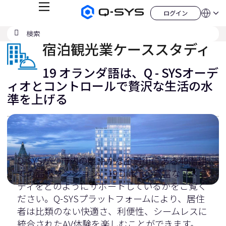
メ
ログイン
Q-
言
ロ
ニ
語
SYS
グ
ュ
検
検
オ
イ
QSYS.com (English)
索
ン
ー
索
ー
India (English)
宿泊観光業ケーススタディ
デ
の
ィ
Deutsch
送
オ
Español
19 オランダ語は、Q - SYSオーデ
製
信
Français
品
ィオとコントロールで贅沢な生活の水
ホ
日本語
準を上げる
ー
한국어
ム
China (中文)
ペ
ー
ジ
Q-SYSが、市内の賑やかな金融街にある49階建
ての高級マンション、19 Dutchの豊富なアメニ
ティをどのようにサポートしているかをご覧く
ださい。Q-SYSプラットフォームにより、居住
者は比類のない快適さ、利便性、シームレスに
統合されたAV体験を楽しむことができます。