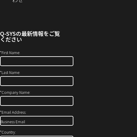
す）
き
い
し
ま
合
い
す）
わ
ウ
せ
ィ
Q-SYS
の最新情報をご覧
(新
ン
ください
し
ド
い
ウ
*
First Name:
ウ
で
ィ
開
*
Last Name:
ン
き
ド
ま
ウ
す）
*
Company Name:
で
開
*
Email Address:
き
ま
す)
*
Country: