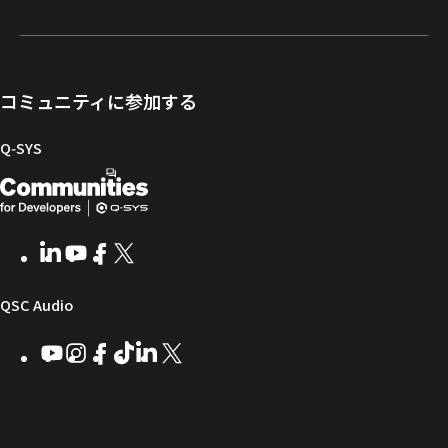
登
ー
ト
ー
ュ
者
録
ト
ウ
ニ
メ
向
ポ
ェ
ン
ン
け
ー
ア
グ
ト
Q-
コミュニティに参加する
タ
と
ラ
SYS
ル
フ
イ
コ
Q‑SYS
ァ
ブ
ミ
開
（新
ー
ラ
ュ
ム
リ
ニ
発
し
ウ
ー
テ
者
い
ェ
ィ
LinkedIn
（新
Youtube
（新
Facebook
（新
X
（新
向
ウ
ア
ー
し
し
し
し
い
い
い
い
け
ィ
（新
QSC Audio
ウ
ウ
ウ
ウ
Q-
ン
ィ
ィ
ィ
ィ
し
Youtube
（新
Instagram
（新
Facebook
（新
TikTok
（新
LinkedIn
（新
X
（新
SYS
ド
ン
ン
ン
ン
し
し
し
し
し
し
い
コ
ウ
ド
ド
ド
ド
い
い
い
い
い
い
ウ
ウ
ウ
ウ
ミ
で
ウ
ウ
ウ
ウ
ウ
ウ
ウ
で
で
で
で
ィ
ィ
ィ
ィ
ィ
ィ