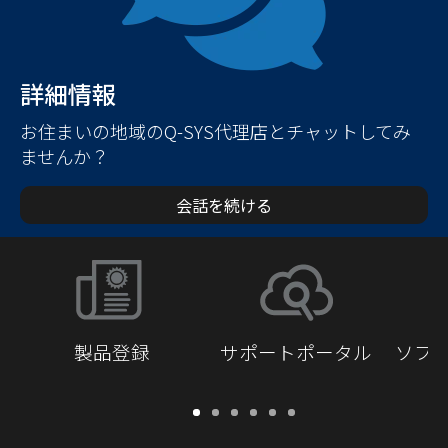
詳細情報
お住まいの地域のQ-SYS代理店とチャットしてみ
ませんか？
会話を続ける
製品登録
サポートポータル
ソフ
保
サ
ソ
ト
ド
開
証・
ポ
フ
レ
キ
発