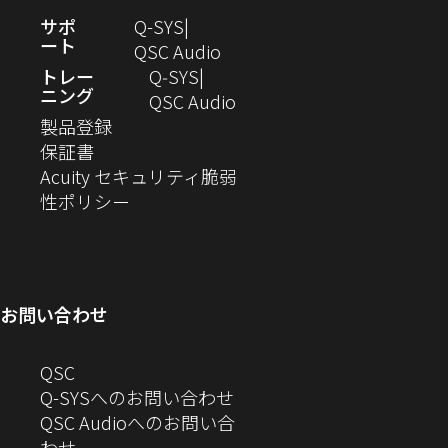
ウ
ド
す）
ま
開
（新
サポ
Q-SYS
で
ウ
す）
き
ート
し
（新
QSC Audio
開
で
ま
い
し
トレー
Q‑SYS
き
開
す）
ニング
ウ
い
（新
QSC Audio
ま
き
（新
ィ
ウ
し
製品登録
す）
ま
（新
し
ン
ィ
い
保証書
す）
し
い
ド
ン
ウ
Acuity セキュリティ脆弱
い
ウ
（新
ウ
ド
ィ
性ポリシー
ウ
ィ
し
で
ウ
ン
ィ
ン
い
開
で
ド
ン
ド
ウ
き
開
ウ
ド
ウ
ィ
ま
き
で
お問い合わせ
ウ
で
ン
す）
ま
開
で
開
ド
す）
き
へ
QSC
開
き
ウ
ま
の
Q-SYSへのお問い合わせ
き
ま
で
す）
お
QSC Audioへのお問い合
ま
す）
開
問
（新
わせ