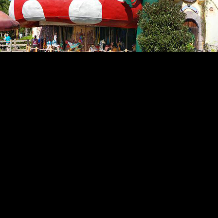
は、フロリダ州キシミーにある36万平米の非営利テーマパークおよ
をテーマにした166室の客室、アクセシブルな乗り物、ア
センサーなどを制御し、家族の絆を深め、新しい思い出