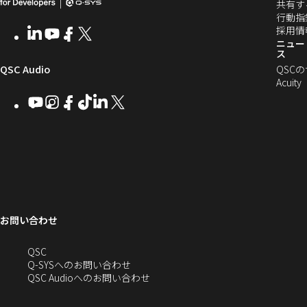
発
し
い
共有す
ィ
ウ
行動指
者
い
ン
ィ
採用情
LinkedIn
（新
Youtube
（新
Facebook
（新
X
（新
向
ウ
ン
ニュー
ド
し
し
し
し
ス
ド
ウ
い
い
い
い
け
ィ
（新
QSC Audio
ウ
QSC
で
ウ
ウ
ウ
ウ
で
Acuity
Q-
ン
ィ
ィ
ィ
ィ
し
開
開
Youtube
（新
Instagram
（新
Facebook
（新
TikTok
（新
LinkedIn
（新
X
（新
SYS
ド
き
ン
ン
ン
ン
き
し
し
し
し
し
し
い
ま
コ
ウ
ド
ド
ド
ド
ま
い
い
い
い
い
い
す
ウ
ウ
ウ
ウ
す）
ミ
で
ウ
ウ
ウ
ウ
ウ
ウ
ウ
で
で
で
で
ィ
ィ
ィ
ィ
ィ
ィ
ュ
開
ィ
開
開
開
開
ン
ン
ン
ン
ン
ン
ニ
き
き
き
き
き
ド
ド
ド
ド
ド
ド
ン
ま
ま
ま
ま
テ
ま
ウ
ウ
ウ
ウ
ウ
ウ
す）
す）
す）
す）
お問い合わせ
ド
で
で
で
で
で
で
ィ
す）
開
開
開
開
開
開
ー
ウ
へ
QSC
き
き
き
き
き
き
の
Q-SYSへのお問い合わせ
ま
ま
ま
ま
ま
ま
で
お
（新
QSC Audioへのお問い合わせ
す）
す）
す）
す）
す）
す）
問
し
開
い
い