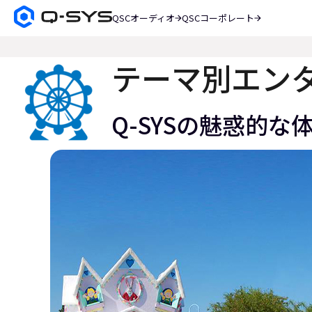
QSCオーディオ
QSCコーポレート
Q-
SYS
検
オ
索
ー
テーマ別エン
デ
ィ
オ
Q-SYSの魅惑的な
製
品
ホ
ー
ム
ペ
ー
ジ