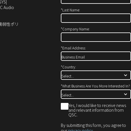
い
し
SYS
ウ
い
（新
C Audio
*
Last Name:
ィ
ウ
し
ン
ィ
い
ド
ン
ウ
ィ脆弱性ポリ
ウ
ド
ィ
*
Company Name:
で
ウ
ン
開
で
ド
き
開
ウ
*
Email Address:
ま
き
で
す）
ま
開
す）
き
*
Country:
ま
す）
*
What Business Are You More Interested In?
*
Yes, I would like to receive news
and relevant information from
QSC.
By submitting this form, you agree to
our
privacy policy
.