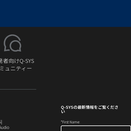
発者向けQ-SYS
ミュニティー
Q-SYS
の最新情報をご覧くださ
い
（新
S
*
First Name:
し
（新
Audio