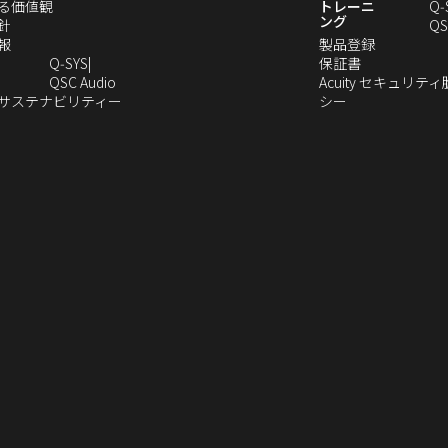
し
（新
る価値観
トレーニ
Q‑
ング
い
（新
し
針
QS
ウ
し
（新
い
（新
報
製品登録
ィ
い
し
ウ
（新
し
Q‑SYS
保証書
ン
ウ
い
ィ
（新
し
い
QSC Audio
Acuity セキュリテ
ド
ィ
ウ
ン
し
（新
（新
い
ウ
のサステナビリティー
シー
（新
ウ
ン
ィ
ド
い
し
し
ウ
ィ
し
で
ド
ン
ウ
ウ
い
い
ィ
ン
い
開
ウ
ド
で
ィ
ウ
ウ
ン
ド
ウ
き
で
ウ
開
ン
ィ
ィ
ド
ウ
）
ィ
ま
開
で
き
ド
ン
ン
ウ
で
ン
す）
き
開
ま
ウ
ド
ド
で
開
ド
ま
き
す）
で
ウ
ウ
開
き
ウ
す）
ま
開
で
で
き
ま
で
す）
き
開
開
ま
す）
開
ま
き
き
す）
き
す）
ま
ま
ま
す）
す）
す）