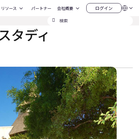
Open リソース
Open 会社概要
ログイン
リソース
パートナー
会社概要
言
ロ
語
グ
検
QSYS.com (English)
イ
India (English)
索
ン
スタディ
Deutsch
の
Español
送
Français
信
日本語
한국어
China (中文)