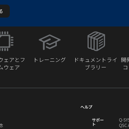
る
（新
し
い
ウ
ウェアとフ
トレーニング
ドキュメントライ
開
ィ
ムウェア
ブラリー
コ
ン
ド
ウ
で
開
き
ヘルプ
ま
す）
新
サポー
Q-SY
ト
（新
念
QSC 