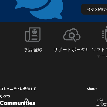
会話を続け
製品登録
サポートポータル
ソフト
ァー
（新
コミュニティに参加する
About
し
Q‑SYS
（
沿革
い
開
（新
し
企業理
ウ