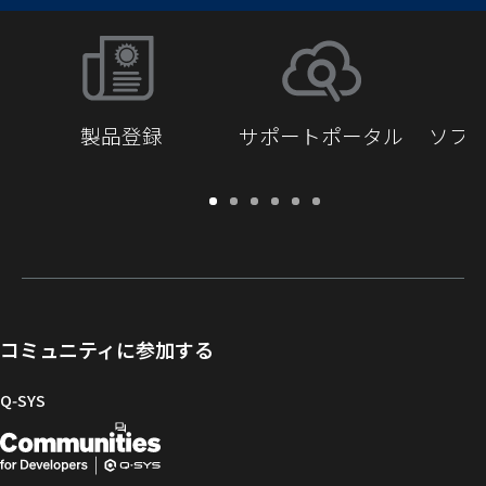
製品登録
サポートポータル
ソフ
保
サ
ソ
ト
ド
開
証・
ポ
フ
レ
キ
発
登
ー
ト
ー
ュ
者
録
ト
ウ
ニ
メ
向
ポ
ェ
ン
ン
け
ー
ア
グ
ト
Q-
コミュニティに参加する
タ
と
ラ
SYS
ル
フ
イ
コ
Q‑SYS
ァ
ブ
ミ
開
（新
ー
ラ
ュ
ム
リ
ニ
発
し
ウ
ー
テ