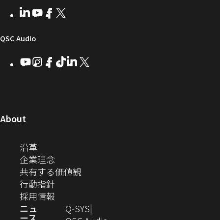
者
い
ェ
ィ
LinkedIn
（新
Youtube
（新
Facebook
（新
X
（新
向
ウ
ア
ー
し
し
し
し
い
い
い
い
け
ィ
（新
QSC Audio
ウ
ウ
ウ
ウ
Q-
ン
ィ
ィ
ィ
ィ
し
Youtube
（新
Instagram
（新
Facebook
（新
TikTok
（新
LinkedIn
（新
X
（新
SYS
ド
ン
ン
ン
ン
し
し
し
し
し
し
い
コ
ウ
ド
ド
ド
ド
い
い
い
い
い
い
ウ
ウ
ウ
ウ
ミ
で
ウ
ウ
ウ
ウ
ウ
ウ
ウ
で
で
で
で
ィ
ィ
ィ
ィ
ィ
ィ
ュ
開
ィ
開
開
開
開
ン
ン
ン
ン
ン
ン
（新
About
ニ
き
き
き
き
き
ド
ド
ド
ド
ド
ド
し
ン
ま
ま
ま
ま
テ
ま
ウ
ウ
ウ
ウ
ウ
ウ
い
（新
沿革
す）
す）
す）
す）
ド
で
で
で
で
で
で
ィ
す）
ウ
し
（新
企業理念
開
開
開
開
開
開
ィ
ー
ウ
い
し
（新
共有する価値観
き
き
き
き
き
き
ン
ウ
い
（新
し
行動指針
ま
ま
ま
ま
ま
ま
で
ド
ィ
ウ
し
（新
い
採用情報
す）
す）
す）
す）
す）
す）
ウ
開
ン
ィ
い
し
ウ
ニュ
Q‑SYS
で
ース