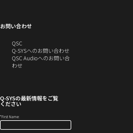
ィ
ン
い
開
で
ド
ン
ド
ウ
き
開
ウ
ド
ウ
ィ
ま
き
で
お問い合わせ
ウ
で
ン
す）
ま
開
で
開
ド
す）
き
へ
QSC
開
き
ウ
ま
の
Q-SYSへのお問い合わせ
き
ま
で
す）
お
QSC Audioへのお問い合
ま
す）
開
問
（新
わせ
す）
き
い
し
ま
合
い
す）
わ
ウ
せ
ィ
Q-SYS
の最新情報をご覧
(新
ン
ください
し
ド
い
ウ
*
First Name:
ウ
で
ィ
開