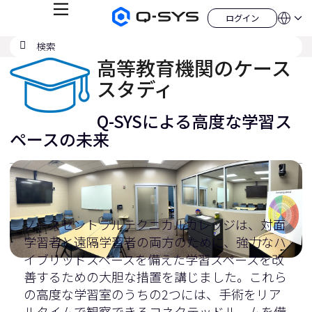
メ
ログイン
Q-
言
ロ
ニ
語
SYS
グ
ュ
検
検
オ
イ
QSYS.com (English)
索
ン
ー
索
ー
India (English)
高等教育機関のケース
デ
の
ィ
Deutsch
スタディ
送
オ
Español
製
信
Français
品
Q-SYSによる高度な学習ス
ホ
日本語
ー
ペースの未来
한국어
ム
China (中文)
ペ
ー
ジ
ノースセントラルテクニカルカレッジは、対面
学習者と遠隔学習者の両方のために、強力なハ
イブリッドスペースを備えた学習スペースを改
善するための大胆な措置を講じました。これら
の高度な学習室のうちの2つには、手術をリア
ルタイムで観察できるコネクテッドルームを備