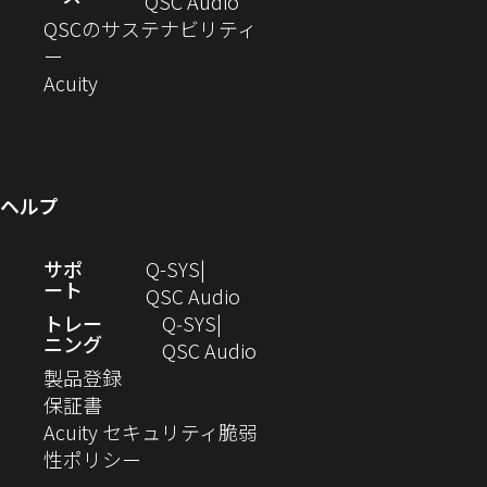
ド
ン
ウ
い
ィ
（新
QSC Audio
開
き
ウ
ド
ィ
ウ
ン
し
QSCのサステナビリティ
き
ま
（新
で
ウ
ン
ィ
ド
い
ー
ま
し
開
（新
で
ド
ン
ウ
ウ
Acuity
す）
す）
い
き
し
開
ウ
ド
で
ィ
ウ
ま
い
き
で
ウ
開
ン
ィ
す）
ウ
ま
開
で
き
ド
ン
ィ
す）
き
開
ま
ウ
ヘルプ
ド
ン
ま
き
す）
で
ウ
ド
す）
ま
開
（新
サポ
Q-SYS
で
ウ
す）
き
ート
し
（新
QSC Audio
開
で
ま
い
し
トレー
Q‑SYS
き
開
す）
ニング
ウ
い
（新
QSC Audio
ま
き
（新
ィ
ウ
し
製品登録
す）
ま
（新
し
ン
ィ
い
保証書
す）
し
い
ド
ン
ウ
Acuity セキュリティ脆弱
い
ウ
（新
ウ
ド
ィ
性ポリシー
ウ
ィ
し
で
ウ
ン