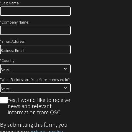
*
Last Name:
ン
き
ド
ま
ウ
す）
*
Company Name:
で
開
*
Email Address:
き
ま
す)
*
Country:
*
What Business Are You More Interested In?
*
Yes, I would like to receive
news and relevant
information from QSC.
By submitting this form, you
agree to our
privacy policy
.