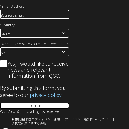
開
*
Email Address:
き
ま
す)
*
Country:
*
What Business Are You More Interested In?
*
Yes, I would like to receive
news and relevant
information from QSC.
By submitting this form, you
agree to our
privacy policy
.
SIGN UP
©2026 QSC, LLC all rights reserved
（新
（新
（新
（新
商標使用
米国のプライバシー通知
EUプライバシー通知
Cookieポリシー
し
（新
し
し
し
現代奴隷法に関する声明
い
し
い
い
い