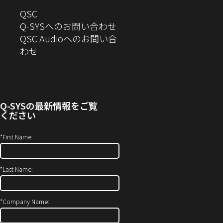
で
開
ド
す）
き
へ
QSC
開
き
ウ
ま
の
Q-SYSへのお問い合わせ
き
ま
で
す）
お
QSC Audioへのお問い合
ま
す）
開
問
（新
わせ
す）
き
い
し
ま
合
い
す）
わ
ウ
せ
ィ
Q-SYS
の最新情報をご覧
(新
ン
ください
し
ド
い
ウ
*
First Name:
ウ
で
ィ
開
*
Last Name:
ン
き
ド
ま
ウ
す）
*
Company Name:
で