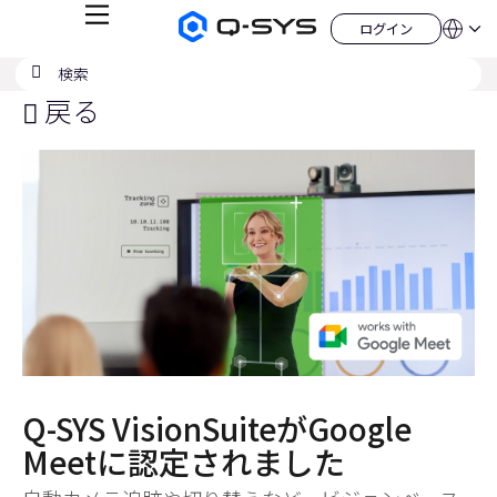
メ
ログイン
Q-
言
ロ
ニ
語
SYS
グ
ュ
検
検
オ
イ
QSYS.com (English)
索
ン
ー
索
ー
India (English)
戻る
デ
の
ィ
Deutsch
送
オ
Español
製
信
Français
品
ホ
日本語
ー
한국어
ム
China (中文)
ペ
ー
ジ
Q-SYS VisionSuiteがGoogle
Meetに認定されました