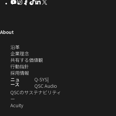
Youtube
（新
Instagram
（新
Facebook
（新
TikTok
（新
LinkedIn
（新
X
（新
SYS
ド
ン
ン
ン
ン
し
し
し
し
し
し
い
コ
ウ
ド
ド
ド
ド
い
い
い
い
い
い
ウ
ウ
ウ
ウ
ミ
で
ウ
ウ
ウ
ウ
ウ
ウ
ウ
で
で
で
で
ィ
ィ
ィ
ィ
ィ
ィ
ュ
開
ィ
開
開
開
開
ン
ン
ン
ン
ン
ン
（新
About
ニ
き
き
き
き
き
ド
ド
ド
ド
ド
ド
し
ン
ま
ま
ま
ま
テ
ま
ウ
ウ
ウ
ウ
ウ
ウ
い
（新
沿革
す）
す）
す）
す）
ド
で
で
で
で
で
で
ィ
す）
ウ
し
（新
企業理念
開
開
開
開
開
開
ィ
ー
ウ
い
し
（新
共有する価値観
き
き
き
き
き
き
ン
ウ
い
（新
し
行動指針
ま
ま
ま
ま
ま
ま
で
ド
ィ
ウ
し
（新
い
採用情報
す）
す）
す）
す）
す）
す）
ウ
開
ン
ィ
い
し
ウ
ニュ
Q‑SYS
で
ース
ド
ン
ウ
い
ィ
（新
QSC Audio
開
き
ウ
ド
ィ
ウ
ン
し
QSCのサステナビリティ
き
ま
（新
で
ウ
ン
ィ
ド
い
ー
ま
し
開
（新
で
ド
ン
ウ
ウ
Acuity
す）
す）
い
き
し
開
ウ
ド
で
ィ