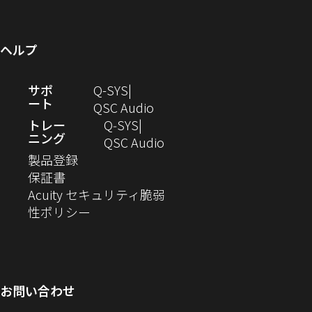
ウ
ま
い
き
で
ウ
開
ン
ィ
す）
ウ
ま
開
で
き
ド
ン
ィ
す）
き
開
ま
ウ
ヘルプ
ド
ン
ま
き
す）
で
ウ
ド
す）
ま
開
（新
サポ
Q-SYS
で
ウ
す）
き
ート
し
（新
QSC Audio
開
で
ま
い
し
トレー
Q‑SYS
き
開
す）
ニング
ウ
い
（新
QSC Audio
ま
き
（新
ィ
ウ
し
製品登録
す）
ま
（新
し
ン
ィ
い
保証書
す）
し
い
ド
ン
ウ
Acuity セキュリティ脆弱
い
ウ
（新
ウ
ド
ィ
性ポリシー
ウ
ィ
し
で
ウ
ン
ィ
ン
い
開
で
ド
ン
ド
ウ
き
開
ウ
ド
ウ
ィ
ま
き
で
お問い合わせ
ウ
で
ン
す）
ま
開