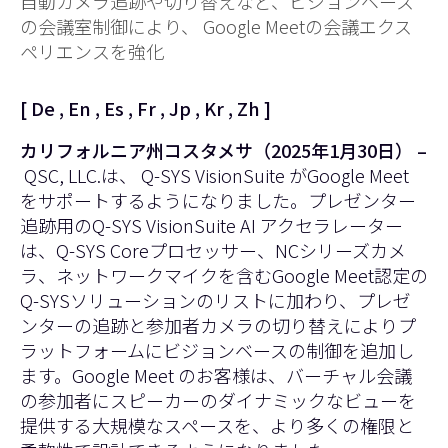
自動カメラ追跡や切り替えなど、ビジョンベース
の会議室制御により、 Google Meetの会議エクス
ペリエンスを強化
[
De
,
En
,
Es
,
Fr
,
Jp
,
Kr
,
Zh
]
カリフォルニア州コスタメサ（2025年1月30日） –
QSC, LLC.は、
Q-SYS VisionSuite
がGoogle Meet
をサポートするようになりました。プレゼンター
追跡用のQ-SYS VisionSuite AI アクセラレーター
は、Q-SYS Coreプロセッサー、NCシリーズカメ
ラ、ネットワークマイクを含むGoogle Meet認定の
Q-SYSソリューションのリストに加わり、プレゼ
ンターの追跡と参加者カメラの切り替えによりプ
ラットフォームにビジョンベースの制御を追加し
ます。Google Meet のお客様は、バーチャル会議
の参加者にスピーカーのダイナミックなビューを
提供する大規模なスペースを、より多くの権限と