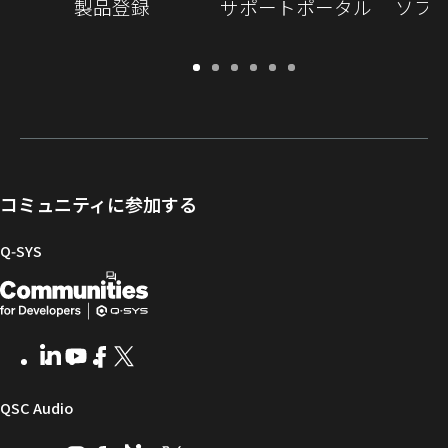
製品登録
サポートポータル
ソフ
保
サ
ソ
ト
ド
開
証・
ポ
フ
レ
キ
発
登
ー
ト
ー
ュ
者
録
ト
ウ
ニ
メ
向
ポ
ェ
ン
ン
け
ー
ア
グ
ト
Q-
コミュニティに参加する
タ
と
ラ
SYS
ル
フ
イ
コ
Q‑SYS
ァ
ブ
ミ
開
（新
ー
ラ
ュ
ム
リ
ニ
発
し
ウ
ー
テ
者
い
ェ
ィ
LinkedIn
（新
Youtube
（新
Facebook
（新
X
（新
向
ウ
ア
ー
し
し
し
し
い
い
い
い
け
ィ
（新
QSC Audio
ウ
ウ
ウ
ウ
Q-
ン
ィ
ィ
ィ
ィ
し