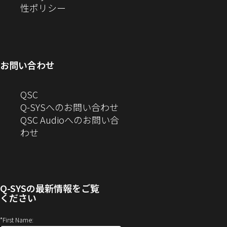
い
ウ
（新
ウ
ド
ィ
性ポリシー
ウ
ィ
し
で
ウ
ン
ィ
ン
い
開
で
ド
ン
ド
ウ
き
開
ウ
ド
ウ
ィ
ま
き
で
お問い合わせ
ウ
で
ン
す）
ま
開
で
開
ド
す）
き
へ
QSC
開
き
ウ
ま
の
Q-SYSへのお問い合わせ
き
ま
で
す）
お
QSC Audioへのお問い合
ま
す）
開
問
（新
わせ
す）
き
い
し
ま
合
い
す）
わ
ウ
せ
ィ
Q-SYS
の最新情報をご覧
(新
ン
ください
し
ド
い
ウ
*
First Name: