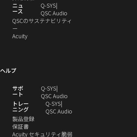
ウ
開
ン
ィ
い
し
ウ
ニュ
Q‑SYS
で
ース
ド
ン
ウ
い
ィ
（新
QSC Audio
開
き
ウ
ド
ィ
ウ
ン
し
QSCのサステナビリティ
き
ま
（新
で
ウ
ン
ィ
ド
い
ー
ま
し
開
（新
で
ド
ン
ウ
ウ
Acuity
す）
す）
い
き
し
開
ウ
ド
で
ィ
ウ
ま
い
き
で
ウ
開
ン
ィ
す）
ウ
ま
開
で
き
ド
ン
ィ
す）
き
開
ま
ウ
ヘルプ
ド
ン
ま
き
す）
で
ウ
ド
す）
ま
開
（新
サポ
Q-SYS
で
ウ
す）
き
ート
し
（新
QSC Audio
開
で
ま
い
し
トレー
Q‑SYS
き
開
す）
ニング
ウ
い
（新
QSC Audio
ま
き
（新
ィ
ウ
し
製品登録
す）
ま
（新
し
ン
ィ
い
保証書
す）
し
い
ド
ン
ウ
Acuity セキュリティ脆弱