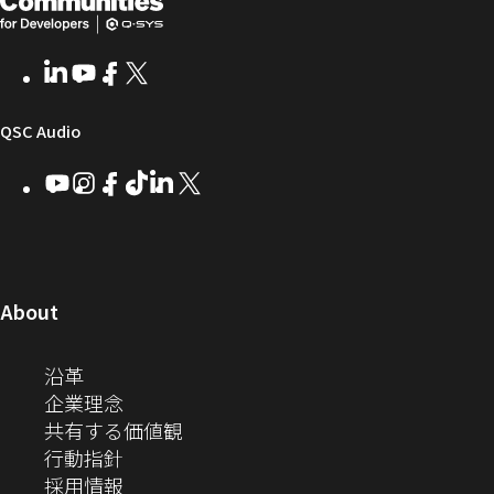
ム
リ
ニ
発
し
ウ
ー
テ
者
い
ェ
ィ
LinkedIn
（新
Youtube
（新
Facebook
（新
X
（新
向
ウ
ア
ー
し
し
し
し
い
い
い
い
け
ィ
（新
QSC Audio
ウ
ウ
ウ
ウ
Q-
ン
ィ
ィ
ィ
ィ
し
Youtube
（新
Instagram
（新
Facebook
（新
TikTok
（新
LinkedIn
（新
X
（新
SYS
ド
ン
ン
ン
ン
し
し
し
し
し
し
い
コ
ウ
ド
ド
ド
ド
い
い
い
い
い
い
ウ
ウ
ウ
ウ
ミ
で
ウ
ウ
ウ
ウ
ウ
ウ
ウ
で
で
で
で
ィ
ィ
ィ
ィ
ィ
ィ
ュ
開
ィ
開
開
開
開
ン
ン
ン
ン
ン
ン
（新
About
ニ
き
き
き
き
き
ド
ド
ド
ド
ド
ド
し
ン
ま
ま
ま
ま
テ
ま
ウ
ウ
ウ
ウ
ウ
ウ
い
（新
沿革
す）
す）
す）
す）
ド
で
で
で
で
で
で
ィ
す）
ウ
し
（新
企業理念
開
開
開
開
開
開
ィ
ー
ウ
い
し
（新
共有する価値観
き
き
き
き
き
き
ン
ウ
い
（新
し
行動指針
ま
ま
ま
ま
ま
ま
で
ド
ィ
ウ
し
（新
い
採用情報
す）
す）
す）
す）
す）
す）