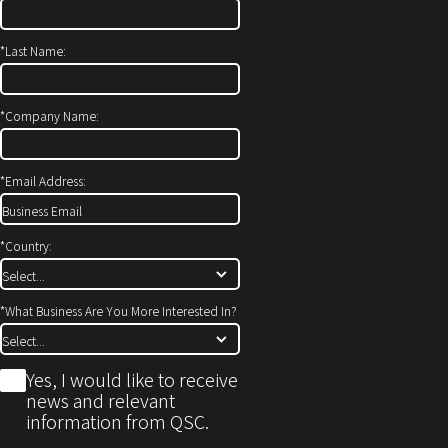
ウ
で
ィ
開
*
Last Name:
ン
き
ド
ま
ウ
す）
*
Company Name:
で
開
*
Email Address:
き
ま
す)
*
Country:
*
What Business Are You More Interested In?
*
Yes, I would like to receive
news and relevant
information from QSC.