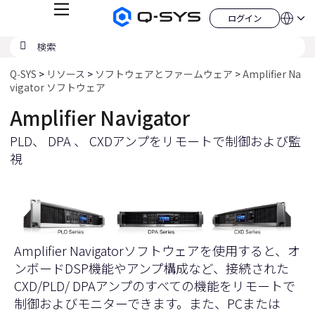
メ
ログイン
Q-
言
ロ
ニ
語
SYS
グ
ュ
検
検
オ
イ
QSYS.com (English)
索
ン
ー
索
ー
India (English)
デ
の
Q‑SYS
リソース
ソフトウェアとファームウェア
Amplifier Na
ィ
Deutsch
送
vigator ソフトウェア
オ
Español
製
信
Français
品
Amplifier Navigator
ホ
日本語
ー
PLD、 DPA 、 CXDアンプをリモートで制御および監
한국어
ム
China (中文)
ペ
視
ー
ジ
Amplifier Navigatorソフトウェアを使用すると、オ
ンボードDSP機能やアンプ構成など、接続された
CXD/PLD/ DPAアンプのすべての機能をリモートで
制御およびモニターできます。また、PCまたは