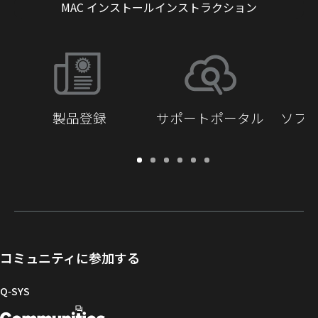
MAC インストールインストラクション
製品登録
サポートポータル
ソフ
保
サ
ソ
ト
ド
開
証・
ポ
フ
レ
キ
発
登
ー
ト
ー
ュ
者
録
ト
ウ
ニ
メ
向
ポ
ェ
ン
ン
け
ー
ア
グ
ト
Q-
コミュニティに参加する
タ
と
ラ
SYS
ル
フ
イ
コ
Q‑SYS
ァ
ブ
ミ
開
（新
ー
ラ
ュ