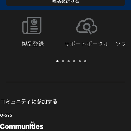
会話を続ける
製品登録
サポートポータル
ソフ
保
サ
ソ
ト
ド
開
証・
ポ
フ
レ
キ
発
登
ー
ト
ー
ュ
者
録
ト
ウ
ニ
メ
向
ポ
ェ
ン
ン
け
ー
ア
グ
ト
Q-
コミュニティに参加する
タ
と
ラ
SYS
ル
フ
イ
コ
Q‑SYS
ァ
ブ
ミ
開
（新
ー
ラ
ュ