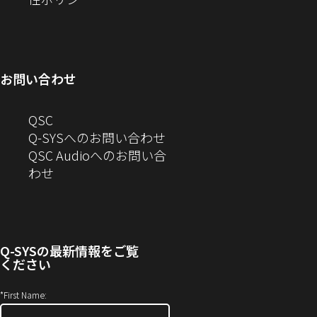
ウ
ィ
し
で
ウ
ン
ィ
ン
い
開
で
ド
ン
ド
ウ
き
開
ウ
ド
ウ
ィ
ま
き
で
お問い合わせ
ウ
で
ン
す）
ま
開
で
開
ド
す）
き
へ
QSC
開
き
ウ
ま
の
Q-SYSへのお問い合わせ
き
ま
で
す）
お
QSC Audioへのお問い合
ま
す）
開
問
（新
わせ
す）
き
い
し
ま
合
い
す）
わ
ウ
せ
ィ
Q-SYS
の最新情報をご覧
(新
ン
ください
し
ド
い
ウ
*
First Name:
ウ
で