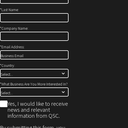
ィ
開
*
Last Name:
ン
き
ド
ま
ウ
す）
*
Company Name:
で
開
*
Email Address:
き
ま
す)
*
Country:
*
What Business Are You More Interested In?
*
Yes, I would like to receive
news and relevant
information from QSC.
By submitting this form, you