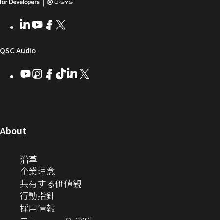
ム
リ
ニ
発
し
ウ
ー
テ
者
い
ェ
ィ
LinkedIn
（新
Youtube
（新
Facebook
（新
X
（新
向
ウ
ア
ー
し
し
し
し
い
い
い
い
け
ィ
（新
QSC Audio
ウ
ウ
ウ
ウ
Q-
ン
ィ
ィ
ィ
ィ
し
Youtube
（新
Instagram
（新
Facebook
（新
TikTok
（新
LinkedIn
（新
X
（新
SYS
ド
ン
ン
ン
ン
し
し
し
し
し
し
い
コ
ウ
ド
ド
ド
ド
い
い
い
い
い
い
ウ
ウ
ウ
ウ
ミ
で
ウ
ウ
ウ
ウ
ウ
ウ
ウ
で
で
で
で
ィ
ィ
ィ
ィ
ィ
ィ
ュ
開
ィ
開
開
開
開
ン
ン
ン
ン
ン
ン
（新
About
ニ
き
き
き
き
き
ド
ド
ド
ド
ド
ド
し
ン
ま
ま
ま
ま
テ
ま
ウ
ウ
ウ
ウ
ウ
ウ
い
（新
沿革
す）
す）
す）
す）
ド
で
で
で
で
で
で
ィ
す）
ウ
し
（新
企業理念
開
開
開
開
開
開
ィ
ー
ウ
い
し
（新
共有する価値観
き
き
き
き
き
き
ン
ウ
い
（新
し
行動指針
ま
ま
ま
ま
ま
ま
で
ド
ィ
ウ
し
（新
い
採用情報
す）
す）
す）
す）
す）
す）
ウ
開
ン
ィ
い
し
ウ