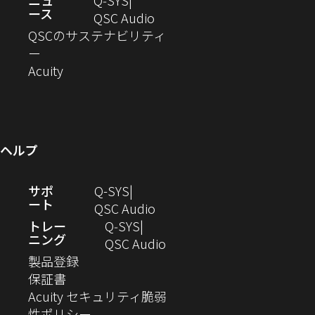
ニュ
Q‑SYS
で
ース
ド
ン
ウ
い
ィ
（新
QSC Audio
開
き
ウ
ド
ィ
ウ
ン
し
QSCのサステナビリティ
き
ま
（新
で
ウ
ン
ィ
ド
い
ー
ま
し
開
（新
で
ド
ン
ウ
ウ
Acuity
す）
す）
い
き
し
開
ウ
ド
で
ィ
ウ
ま
い
き
で
ウ
開
ン
ィ
す）
ウ
ま
開
で
き
ド
ン
ィ
す）
き
開
ま
ウ
ヘルプ
ド
ン
ま
き
す）
で
ウ
ド
す）
ま
開
（新
サポ
Q-SYS
で
ウ
す）
き
ート
し
（新
QSC Audio
開
で
ま
い
し
トレー
Q‑SYS
き
開
す）
ニング
ウ
い
（新
QSC Audio
ま
き
（新
ィ
ウ
し
製品登録
す）
ま
（新
し
ン
ィ
い
保証書
す）
し
い
ド
ン
ウ
Acuity セキュリティ脆弱
い
ウ
（新
ウ
ド
ィ
性ポリシー