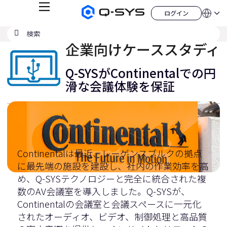
メ
ログイン
Q-
言
ロ
ニ
語
SYS
グ
ュ
検
検
オ
イ
QSYS.com (English)
索
ン
ー
索
ー
India (English)
企業向けケーススタディ
デ
の
ィ
Deutsch
送
オ
Español
Q-SYSがContinentalでの円
製
信
Français
品
滑な会議体験を保証
ホ
日本語
ー
한국어
ム
China (中文)
ペ
ー
ジ
Continentalは最近、レーゲンスブルクの拠点
に最先端の施設を建設し、社内の作業効率を高
め、Q-SYSテクノロジーと完全に統合された複
数のAV会議室を導入しました。Q-SYSが、
Continentalの会議室と会議スペースに一元化
されたオーディオ、ビデオ、制御処理と高品質