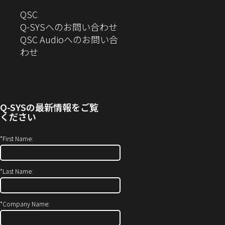
で
開
ド
す）
き
へ
QSC
開
き
ウ
ま
の
Q-SYSへのお問い合わせ
き
ま
で
す）
お
QSC Audioへのお問い合
ま
す）
開
問
（新
わせ
す）
き
い
し
ま
合
い
す）
わ
ウ
せ
ィ
Q-SYS
の最新情報をご覧
(新
ン
ください
し
ド
い
ウ
*
First Name:
ウ
で
ィ
開
*
Last Name:
ン
き
ド
ま
ウ
す）
*
Company Name:
で