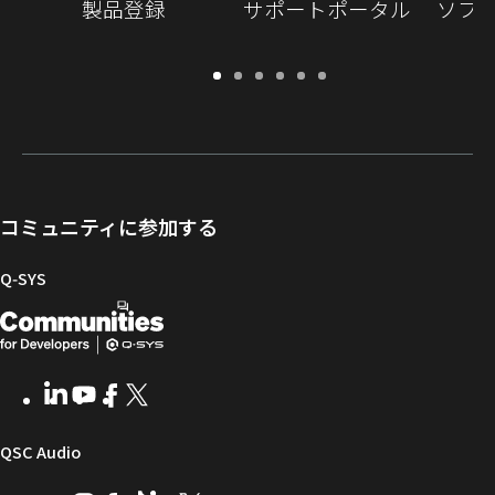
製品登録
サポートポータル
ソフ
保
サ
ソ
ト
ド
開
証・
ポ
フ
レ
キ
発
登
ー
ト
ー
ュ
者
録
ト
ウ
ニ
メ
向
ポ
ェ
ン
ン
け
ー
ア
グ
ト
Q-
コミュニティに参加する
タ
と
ラ
SYS
ル
フ
イ
コ
Q‑SYS
ァ
ブ
ミ
開
（新
ー
ラ
ュ
ム
リ
ニ
発
し
ウ
ー
テ
者
い
ェ
ィ
LinkedIn
（新
Youtube
（新
Facebook
（新
X
（新
向
ウ
ア
ー
し
し
し
し
い
い
い
い
け
ィ
（新
QSC Audio
ウ
ウ
ウ
ウ
Q-
ン
ィ
ィ
ィ
ィ
し