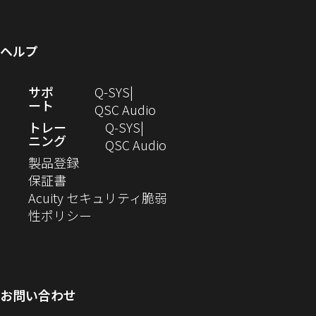
ウ
ま
い
き
で
ウ
開
ン
ィ
す）
ウ
ま
開
で
き
ド
ン
ィ
す）
き
開
ま
ウ
ヘルプ
ド
ン
ま
き
す）
で
ウ
ド
す）
ま
開
（新
サポ
Q-SYS
で
ウ
す）
き
ート
し
（新
QSC Audio
開
で
ま
い
し
トレー
Q‑SYS
き
開
す）
ニング
ウ
い
（新
QSC Audio
ま
き
（新
ィ
ウ
し
製品登録
す）
ま
（新
し
ン
ィ
い
保証書
す）
し
い
ド
ン
ウ
Acuity セキュリティ脆弱
い
ウ
（新
ウ
ド
ィ
性ポリシー
ウ
ィ
し
で
ウ
ン
ィ
ン
い
開
で
ド
ン
ド
ウ
き
開
ウ
ド
ウ
ィ
ま
き
で
お問い合わせ
ウ
で
ン
す）
ま
開