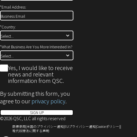
開
*
Email Address:
き
ま
す)
*
Country:
*
What Business Are You More Interested In?
*
Yes, I would like to receive
news and relevant
information from QSC.
By submitting this form, you
agree to our
privacy policy
.
SIGN UP
©2026 QSC, LLC all rights reserved
（新
（新
（新
（新
商標使用
米国のプライバシー通知
EUプライバシー通知
Cookieポリシー
し
（新
し
し
し
現代奴隷法に関する声明
い
し
い
い
い