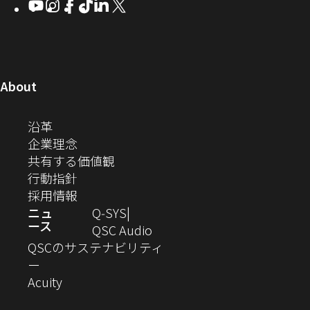
Youtube
（新
Instagram
（新
Facebook
（新
TikTok
（新
LinkedIn
（新
X
（新
SYS
ド
ン
ン
ン
ン
し
し
し
し
し
し
い
コ
ウ
ド
ド
ド
ド
い
い
い
い
い
い
ウ
ウ
ウ
ウ
ミ
で
ウ
ウ
ウ
ウ
ウ
ウ
ウ
で
で
で
で
ィ
ィ
ィ
ィ
ィ
ィ
ュ
開
ィ
開
開
開
開
ン
ン
ン
ン
ン
ン
（新
About
ニ
き
き
き
き
き
ド
ド
ド
ド
ド
ド
し
ン
ま
ま
ま
ま
テ
ま
ウ
ウ
ウ
ウ
ウ
ウ
い
（新
沿革
す）
す）
す）
す）
ド
で
で
で
で
で
で
ィ
す）
ウ
し
（新
企業理念
開
開
開
開
開
開
ィ
ー
ウ
い
し
（新
共有する価値観
き
き
き
き
き
き
ン
ウ
い
（新
し
行動指針
ま
ま
ま
ま
ま
ま
で
ド
ィ
ウ
し
（新
い
採用情報
す）
す）
す）
す）
す）
す）
ウ
開
ン
ィ
い
し
ウ
ニュ
Q‑SYS
で
ース
ド
ン
ウ
い
ィ
（新
QSC Audio
開
き
ウ
ド
ィ
ウ
ン
し
QSCのサステナビリティ
き
ま
（新
で
ウ
ン
ィ
ド
い
ー
ま
し
開
（新
で
ド
ン
ウ
ウ
Acuity
す）
す）
い
き
し
開
ウ
ド
で
ィ