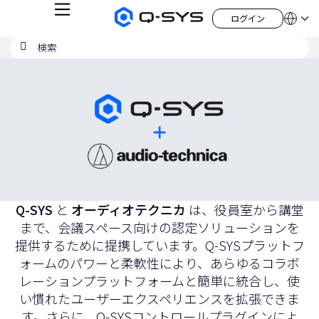
メ
ログイン
Q-
言
ロ
ニ
語
SYS
グ
ュ
検
検
オ
イ
QSYS.com (English)
索
ン
ー
索
ー
India (English)
現
デ
の
ィ
Deutsch
在
送
オ
Español
製
信
の
Français
品
ホ
日本語
ス
ー
한국어
ム
ラ
China (中文)
ペ
ー
イ
ジ
ド：
Q-SYS
と
オーディオテクニカ
は、役員室から講堂
1
まで、会議スペース向けの認定ソリューションを
／
提供するために提携しています。Q-SYSプラットフ
1
ォームのパワーと柔軟性により、あらゆるコラボ
レーションプラットフォームと簡単に統合し、使
い慣れたユーザーエクスペリエンスを拡張できま
す。さらに、Q-SYSコントロールプラグインによ