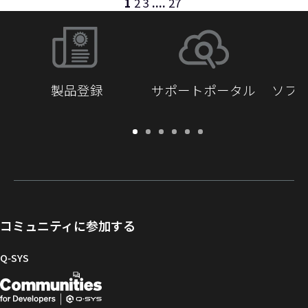
1
2
3
....
27
トフォームの膨大な機能を介した体験型ツアーを提
できる 25か国を超える国のリストに加わります。Q-
ポイントを組み合わせてシステムをカスタマイズお
供しています。最高裁判所の複合施設は、建物全体
SYSプラットフォームの一部として組み込まれ、ユ
よび最適化し、接続要件、I/O密度、物理的なデザイ
でのテクノロジーと自動化の導入で有名であり、Q-
ーザーは、導入と拡張性を容易にする新機能と新価
ンに基づいてビデオ配信ソリューションを調整でき
SYSの場所の理想的な選択となっています。訪問者は
格体系を含む、堅牢なクラウドベースの監視と管理
るようになります。NVシリーズは、最大4K60の視覚
到着した瞬間から、分割可能な会議室全体でQ-SYS
機能にアクセスできるようになりました。ソフトウ
的にロスレスで低遅延のビデオ信号を配信します。
ソリューションに没入し…
ェアベースのAVプラットフォームに包括的な監視を
製品登録
サポートポータル
ソフ
続きを読む
追加することで、AI、データ、クラウド管理が可能
続きを読む
なQ-SYSアーキテクチャーの力を活用できます。Q-
SYS™ Reflectは、接続されたすべてのQ-SYS製品と
保
サ
ソ
ト
ド
開
サードパーティー製デバイスのデータを含む、接続
証・
ポ
フ
レ
キ
発
されたすべてのQ-SYSシステムにリアルタイムモニ
登
ー
ト
ー
ュ
者
タリングなどの機能を提供し、システムを最大限に
録
ト
ウ
ニ
メ
向
活用することができます。
ポ
ェ
ン
ン
け
続きを読む
ー
ア
グ
ト
Q-
コミュニティに参加する
タ
と
ラ
SYS
ル
フ
イ
コ
Q‑SYS
ァ
ブ
ミ
開
（新
ー
ラ
ュ
ム
リ
ニ
発
し