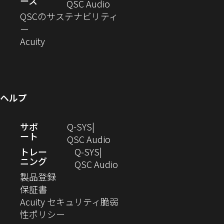
ース
ド
ン
ウ
い
ィ
（新
QSC Audio
開
き
ウ
ド
ィ
ウ
ン
し
QSCのサステナビリティ
き
ま
（新
で
ウ
ン
ィ
ド
い
ー
ま
し
開
（新
で
ド
ン
ウ
ウ
Acuity
す）
す）
い
き
し
開
ウ
ド
で
ィ
ウ
ま
い
き
で
ウ
開
ン
ィ
す）
ウ
ま
開
で
き
ド
ン
ィ
す）
き
開
ま
ウ
ヘルプ
ド
ン
ま
き
す）
で
ウ
ド
す）
ま
開
（新
サポ
Q-SYS
で
ウ
す）
き
ート
し
（新
QSC Audio
開
で
ま
い
し
トレー
Q‑SYS
き
開
す）
ニング
ウ
い
（新
QSC Audio
ま
き
（新
ィ
ウ
し
製品登録
す）
ま
（新
し
ン
ィ
い
保証書
す）
し
い
ド
ン
ウ
Acuity セキュリティ脆弱
い
ウ
（新
ウ
ド
ィ
性ポリシー