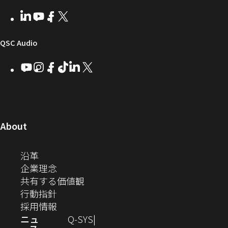
ウ
ー
テ
者
い
ェ
ィ
LinkedIn
（新
Youtube
（新
Facebook
（新
X
（新
向
ウ
ア
ー
し
し
し
し
い
い
い
い
け
ィ
（新
QSC Audio
ウ
ウ
ウ
ウ
Q-
ン
ィ
ィ
ィ
ィ
し
Youtube
（新
Instagram
（新
Facebook
（新
TikTok
（新
LinkedIn
（新
X
（新
SYS
ド
ン
ン
ン
ン
し
し
し
し
し
し
い
コ
ウ
ド
ド
ド
ド
い
い
い
い
い
い
ウ
ウ
ウ
ウ
ミ
で
ウ
ウ
ウ
ウ
ウ
ウ
ウ
で
で
で
で
ィ
ィ
ィ
ィ
ィ
ィ
ュ
開
ィ
開
開
開
開
ン
ン
ン
ン
ン
ン
（新
About
ニ
き
き
き
き
き
ド
ド
ド
ド
ド
ド
し
ン
ま
ま
ま
ま
テ
ま
ウ
ウ
ウ
ウ
ウ
ウ
い
（新
沿革
す）
す）
す）
す）
ド
で
で
で
で
で
で
ィ
す）
ウ
し
（新
企業理念
開
開
開
開
開
開
ィ
ー
ウ
い
し
（新
共有する価値観
き
き
き
き
き
き
ン
ウ
い
（新
し
行動指針
ま
ま
ま
ま
ま
ま
で
ド
ィ
ウ
し
（新
い
採用情報
す）
す）
す）
す）
す）
す）
ウ
開
ン
ィ
い
し
ウ
ニュ
Q‑SYS
で