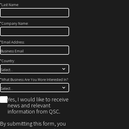
ィ
開
*
Last Name:
ン
き
ド
ま
ウ
す）
*
Company Name:
で
開
*
Email Address:
き
ま
す)
*
Country:
*
What Business Are You More Interested In?
*
Yes, I would like to receive
news and relevant
information from QSC.
By submitting this form, you