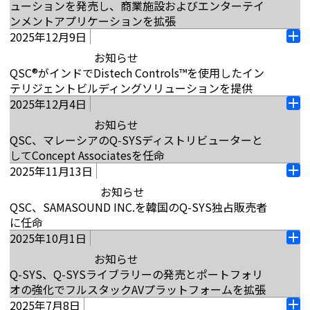
な統合を発表しました。このコラボレーションによ
問題に対応するだけでなく、問題を予測するために
ューションを発売し、商業施設およびエンターテイ
ン
した革新的なハードウェア、ソフトウェア、およびク
RoomSuite コラボレーションバーは、Microsoft
り、Q-SYS のデータが ServiceNow AI プラットフォ
必要な情報を提供し、システムの稼働時間とパフォ
ンメントアプリケーションを拡張
ラウド管理テクノロジーを通じて、最先端のエンタ
Teams® ミーティングルーム用の Windows ベースの
ームと統合され、エンタープライズ環境全体で自動
ーマンスを最大化するのに役立ちます。さらに、Q-
2025年12月9日
カリフォルニア州コスタメサ（2026年1月15日） –
ープライズグレードのコラボレーションエクスペリ
デバイスであり、共通かつ再現可能な環境における
オ
化されたデータフロー、迅速な応答時間、改善され
SYS Reflect APIは、包括的なAVシステムデータを既
オーディオ、ビデオ、および制御ソリューションの
エンスを提供するという QSC のコミットメントを反
お知らせ
シンプルな構成と展開のために設計されています。
ー
たユーザーサポートが提供されます。Q-SYS
存のITまたはビル管理プラットフォームに拡張する
マーケットリーダーであるQSCは本日、Q-SYSフル
映しています。これらのQ-SYSソリューションは、
QSC®がインドでDistech Controls™を使用したイン
プ
Reflect®アプリケーションは、ServiceNow Build パ
ために、すべての加入者が無料で利用できます。Q-
続きを読む
スタックAVプラットフォーム全体の戦略的拡張を発
最新のワークプレイス向けにパフォーマンス、拡張
テリジェントビルディングソリューションを提供
ン
ートナーとして、ServiceNow への安全で自動化さ
SYS Reflect Plus…
表し、高性能職場内のコラボレーションスペースを
性、信頼性を最適化するシームレスな統合に支えら
2025年12月4日
インド、ベンガルール（2025年12月9日） – QSC は
れたデータ フローを提供し、ServiceNow ストアで
オ
標準化する新しいソリューションを導入しました。
れており、組織が積極的に導入できるようになりま
続きを読む
インドのDistech Controls と提携してインテリジェ
利用できます。Q-SYSアプリケーションは、AVシス
お知らせ
ー
また、ネイティブハードウェアとソフトウェアのイ
す。Q-SYS VisionSuite VSA-100 は、AI 駆動のルー
ントビル管理ソリューションを提供し、QSC India
テムデータのServiceNowへのフローを自動化し、IT
QSC、マレーシアのQ-SYSディストリビューターと
プ
ノベーションを通じて、商業施設およびエンターテ
ムオートメーションとダイナミックで自動カメラの
が製品販売、市場開発、トレーニング、技術サポー
サービス管理（ITSM）やIT資産管理（ITAM）などの
してConcept Associatesを任命
ン
インメントアプリケーションのサポートを強化して
フレーミングをもたらし、より自然で魅力的な会議
トに携わることができるようになります。長年にわ
アプリケーションをサポートすることで構成を簡略
2025年11月13日
香港、九龍（2025年12月4日） - QSCは、Concept
います。この拡張には、Q-SYS RoomSuite モジュラ
を可能にする AI アクセラレーターです…
オ
たり、QSCは、継続的な投資と戦略的成長を通じ
化します。これにより、組織は現在の ServiceNow
Associates (KL) Sdn Bhdが2025年11月4日からマレ
ー システム、Q-SYS Connect for Zoom Rooms、
お知らせ
ー
て、インド市場への強いコミットメントを示してき
ワークフローを使用して、AV テクノロジーをネイテ
続きを読む
ーシアでのQ-SYSポートフォリオの新規および唯一
MPA-Q シリーズ ネットワーク アンプ、X Class
QSC、SAMASOUND INC.を韓国のQ-SYS独占販売者
プ
ました。現地オフィスの設立を皮切りに、当社は着
ィブに統合できます。チケット作成とインベントリ
の販売店として任命されることを発表いたします。
Server Core X50r、およびコントロールおよび UCI
に任命
ン
実にプレゼンスを拡大してきました。特に注目すべ
ー更新の自動化を可能にします。 …
「Concept Associatesの地元の専門知識とプロフェ
トレーニング マイルストーン認定の導入が含まれま
2025年10月1日
香港、九龍（2025年11月13日） – QSC Asia Ltd.は、
きは、バンガロールでの Q-SYS™ エクスペリエンス
オ
ッショナリズムは、彼らが提供する集中的なトレー
す。Q-SYS RoomSuite モジュラーシステムは、コラ
続きを読む
重点を置いた流通戦略により韓国での存在感を強化
センターの開設です。このセンターでは、お客様が
お知らせ
ー
ニングと包括的な販売前および販売後サポートと組
ボレーションシステムに新しいハードウェアとソフ
し続けています。2025 年 11 月 1 日より、
Distech Controls のソリューションと Q-SYS の統合
Q-SYS、Q-SYSライブラリーの発売とポートフォリ
プ
み合わせることで、この地域内の開発を追求する際
トウェアのアプローチを導入し、標準化された中規
SAMASOUND Inc. が韓国での Q-SYS 製品の独占販売
を実際に確認することができるようになります。
オの強化でフルスタックAVプラットフォームを拡張
ン
に非常に貴重になります。」と QSC APAC の副社長
模から大規模のスペースを迅速に展開するための専
代理店に任命されます。「SAMASOUND Inc.を当社
Distech Controlsは、空間内の空調、エネルギー、照
2025年7月8日
カリフォルニア州コスタメサ（2025年10月1日） –
兼 GM の Duncan Savage 氏は述べています。「私た