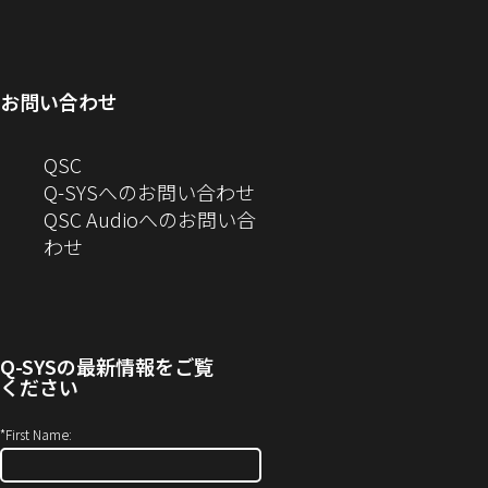
ウ
ィ
し
で
ウ
ン
ィ
ン
い
開
で
ド
ン
ド
ウ
き
開
ウ
ド
ウ
ィ
ま
き
で
お問い合わせ
ウ
で
ン
す）
ま
開
で
開
ド
す）
き
へ
QSC
開
き
ウ
ま
の
Q-SYSへのお問い合わせ
き
ま
で
す）
お
QSC Audioへのお問い合
ま
す）
開
問
（新
わせ
す）
き
い
し
ま
合
い
す）
わ
ウ
せ
ィ
Q-SYS
の最新情報をご覧
(新
ン
ください
し
ド
い
ウ
*
First Name:
ウ
で