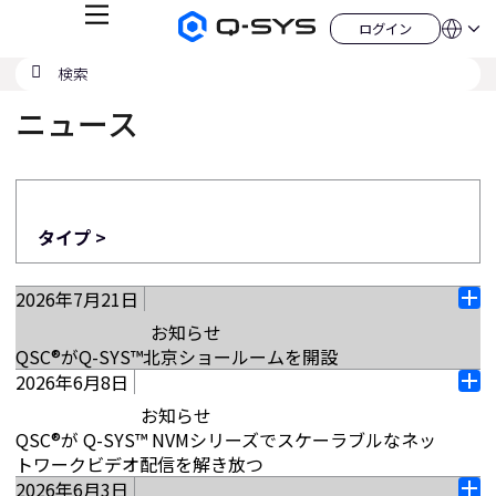
メ
ログイン
Q-
言
ロ
ニ
語
SYS
グ
ュ
検
検
オ
イ
QSYS.com (English)
索
ン
ー
索
ー
India (English)
デ
ニュース
の
ィ
Deutsch
送
オ
Español
製
信
Français
品
ホ
日本語
ー
한국어
ム
タイプ >
China (中文)
ペ
ー
ジ
2026年7月21日
オ
お知らせ
ー
QSC®がQ-SYS™北京ショールームを開設
プ
2026年6月8日
ン
中国、北京（2026年7月21日） – QSC®は、チャイナ
オ
ワールドオフィスタワー1にある新しいQ-SYS北京シ
お知らせ
ー
ョールームのオープンを発表します。同センター
QSC®が Q-SYS™ NVMシリーズでスケーラブルなネッ
プ
は、お客様やパートナーの皆様に、実際の様々な用
トワークビデオ配信を解き放つ
ン
途でQ-SYSソリューションを直接体験していただく
2026年6月3日
カリフォルニア州コスタメサ（2026年6月8日） – オ