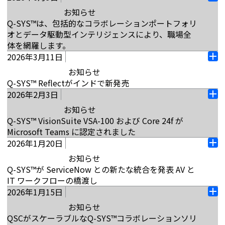
オ
機会を提供します。また、Q-SYSのフルスタックAV
ーディオ、ビデオ、および制御ソリューションの市
お知らせ
ー
プラットフォームが、優れた設計と統合型ソリュー
場リーダーであるQSCは本日、Q-SYS NVMシリーズ
Q-SYS™は、包括的なコラボレーションポートフォリ
プ
ションを通じて、いかに多様なAVニーズをサポート
のビデオエンドポイントの発売を発表しました。こ
オとデータ駆動型インテリジェンスにより、職場全
ン
できるかを探求していただける場となっています。
れにより、Q-SYSシステムにおけるネイティブビデ
体を網羅します。
北京のビジネスハブに位置する約170平方メートルの
オ伝送のユースケースが大幅に拡大されます。大規模
2026年3月11日
カリフォルニア州コスタメサ（2026年6月3日） – オ
このセンターは、企業の役員室、高等教育の教室、
オ
展開向けに設計されたNVMシリーズは、Q-SYSフル
ーディオ、ビデオ、および制御ソリューションのマ
商業施設、エンターテイメントスペースなど、さま
お知らせ
ー
スタックAVプラットフォームのネイティブオーディ
ーケットリーダーであるQSC®は、Q-SYS
ざまな多目的環境でQ-SYSソリューションを紹介し
Q-SYS™ Reflectがインドで新発売
プ
オ、ビデオ、および制御機能を活用しながら、商業
RoomSuiteコラボレーションバーおよびQ‑SYSスケ
ています。訪問者は、Q-SYS VisionSuiteやQ-SYS
2026年2月3日
ン
インド、ベンガルール（2026年3月11日） – オーデ
施設、エンターテイメント、企業コラボレーショ
オ
ジューリングパネルを発売し、Q-SYSワークプレイ
RoomSuiteなどの主要なQ-SYSソリューションセッ
ィオ、ビデオ、制御ソリューションのマーケットリ
ン、政府機関など、幅広い空間に高品質で低帯域幅
お知らせ
ー
スポートフォリオを前進させます。また、QSC は、
トと、パートナーのソリューションを併用できま
ーダーであるQSC®は本日、インドでのQ-SYS
のネットワークビデオ配信を提供します。Q-SYS
Q-SYS™ VisionSuite VSA-100 および Core 24f が
プ
Q-SYS がデータ統合パートナーとして Microsoft
す。Q-SYS北京ショールームのオープンは、継続的
Reflect®の発売を発表しました。この発売により、
NVMシリーズは、設計の複雑さを大幅に軽減し、大
Microsoft Teams に認定されました
ン
Places® に統合されることを発表しました。今年初め
な…
Q-SYSフルスタックAVプラットフォームに組み込ま
規模なビデオシステムの導入を迅速化する新しい導
2026年1月20日
カリフォルニア州コスタメサ（2026 年 2 月 3 日） –
に行われた拡張と合わせて、Q-SYSフルスタックAV
オ
れている堅牢なクラウドベースの監視および管理プ
入パラダイムを取り入れています。NVM Designer
続きを読む
オーディオ、ビデオ、および制御ソリューションの
プラットフォームは、コラボレーションソリューシ
お知らせ
ー
ラットフォームにアクセスできる35カ国以上のリス
は、Q-SYS Designer Software™に含まれるソフトウ
マーケット リーダーである QSC® は、本日、 Q-SYS
ョン、インパクトのあるスペース、共有スペースな
Q-SYS™が ServiceNow との新たな統合を発表 AV と
プ
トにインドが加わりました。Q‑SYS Reflectは、ネイ
ェア構成ツールであり、システム設計者が数百台の
Core 24f プロセッサーと Q-SYS VisionSuite VSA-
ど、現代の高性能ワークプレイス全体に拡張され、
IT ワークフローの橋渡し
ン
ティブとサードパーティの両方で、接続されたすべて
NVMシリーズエンドポイントをコード不要で簡単に
100 AI アクセラレーターが Microsoft Teams 認定を
クラウド対応の標準化、スペースインテリジェン
2026年1月15日
カリフォルニア州コスタメサ（2026年1月20日） –
のQ‑SYSシステムと関連する周辺機器のリアルタイ
展開できる方法を提供します。
オ
取得し、 Teams ソリューション向けに認定された
ス、ユーザーエクスペリエンスのための新たな機会
QSCは本日、お客様がAVおよびITワークフローを合
ムの状態監視を提供します。Q-SYS Reflectの統合さ
お知らせ
ー
Q-SYS ポートフォリオが拡大したことを発表しまし
を生み出します。Q‑SYS RoomSuite コラボレーショ
続きを読む
理化できるようにするために、ServiceNowとの新た
れたシステムビューは、AV／ITシステム管理者に、
QSCがスケーラブルなQ-SYS™コラボレーションソリ
プ
た。これらの認定は、Microsoft Teams 標準に準拠
ンバー & Q-SYS スケジューリングパネル Q‑SYS