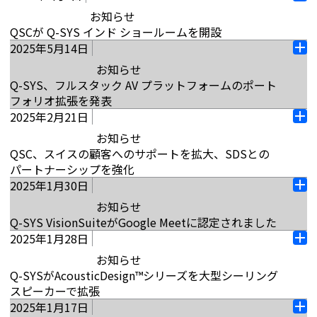
用システムです。伝統的ながら…
オ
の独占販売代理店として任命することで、韓国のお
明、その他の重要なシステムを最適化するように設
本日、オーディオ、ビデオ、制御の AV 市場リーダー
ちは協力して、Q-SYSフルスタックAVプラットフォ
お知らせ
ー
客様は統一された販売環境から恩恵を受けることが
計されたオープンプロトコルのコントローラー、セ
続きを読む
である QSC は、NC-90 および NC-Pro15x ネットワ
ームの機能を紹介し、インテリジェントで応答性の
QSCが Q-SYS インド ショールームを開設
プ
できます。SAMASOUND Inc.は、全国的に展開して
ンサー、ソフトウェアの完璧な製品を提供します。
ーク カメラ、高密度 QIO シリーズ オーディオ I/O モ
高い、より深く統合された配信ネットワークをお客
2025年5月14日
ン
インド、バンガロール（2025年7月8日） – QSC
いるため、技術支援からアフターサービス、トレー
IP接続されたコントローラーは、Eclypse™ Facilities
オ
デル、Q-SYS Reflect の新しいスペース利用機能、Q-
様のために構築することを目指しています。」「Q-
India Private Limitedは、バンガロールにQ-SYSシ
ニングまで、お客様が利用できるサポートが強化さ
お知らせ
ソフトウェア上で実行されます…
ー
SYS ライブラリ、拡張された NS シリーズ Gen 2 ネ
SYS は、完全なオーディオ、ビデオ、および制御ソ
ョールームをグランドオープンいたしました。この
れます」とQ-SYS APAC担当副社長兼GMのDuncan
Q-SYS、フルスタック AV プラットフォームのポート
プ
ットワークスイッチを発表し、Q-SYS フル スタック
リューションを提供するための完璧なプラットフォ
続きを読む
センターは、顧客とパートナーに、さまざまな実際
Savageは述べています。「この包括的なアプローチ
フォリオ拡張を発表
ン
AV プラットフォームを拡張しました。「私たちは、
ームであり、Q-SYS フルスタック AV プラットフォー
のアプリケーションでQ-SYSソリューションを直接
により、当社のお客様は、オーディオ、ビデオ、コン
2025年2月21日
カリフォルニア州コスタメサ（2025年5月14日） –
これらの新製品や機能を真のフルスタック AV プラッ
ムをマレーシア市場の中心に導入できることを非常
オ
体験する機会を提供し、計算された設計とシームレ
トロールのニーズをすべて満たすQ-SYSフルスタック
オーディオ、ビデオ、制御の AV 市場リーダーである
トフォームと組み合わせることで、お客様がハイブ
お知らせ
に誇りに思っています。」と Castrit 氏は述べていま
ー
スな統合を通じて、Q-SYSが最も複雑なAV要件さえ
AVプラットフォームへのアクセスを合理化し、APAC
QSC は、強化された設計ツールであるQ-SYS
リッド コラボレーションを強化し、ミッションクリ
QSC、スイスの顧客へのサポートを拡大、SDSとの
す。
プ
も簡素化できることを実証する準備ができていま
地域内での市場での存在感を拡大するという当社の
Designer Software v10、新しい Core プロセッサ
ティカルなライブ イベントを強化できるようになる
パートナーシップを強化
ン
す。ブルックフィールドのバグマネ・ソラリウム・
継続的なコミットメントを反映しています。」「私
続きを読む
ー、VisionSuite アクセラレーター、アップグレード
ことを嬉しく思います。」 とQSC製品管理担当副社
2025年1月30日
スイス、チューリッヒ（2月） 21, 2025) – QSC
シティに位置する約25,000平方フィートのセンター
たちは…
オ
されたレポート機能を備えたQ-SYS Reflect の重要な
長のSanjay Kulkarni氏は述べています。NC シリーズ
EMEA GmbH はスイスに新しいオフィスを発表し、
は、設計コンサルタント、システムインテグレータ
お知らせ
ー
リリースを発表しました。新しいリリースごとに、
カメラで新しい空間への拡張 Q-SYS は、Q-SYS フル
続きを読む
長年にわたる地元のディストリビューターである
ー、顧客がソリューションを共同作成およびテスト
Q-SYS VisionSuiteがGoogle Meetに認定されました
プ
Q-SYS フルスタック AV プラットフォーム内のイノ
スタック AV プラットフォーム用に構築された 2 つの
SDS と協力して、最先端のオーディオ、ビデオ、お
するためのイノベーション ハブとして機能します。
2025年1月28日
ン
カリフォルニア州コスタメサ（2025 年 1 月 30 日）
ベーションの層が実証され、パラダイムシフトをも
ネットワーク カメラ、NC シリーズ NC-90 および
オ
よび制御ソリューションを提供するというコミット
これは、フルスタック AV プラットフォームを通じ
– QSC, LLC は、 Q-SYS VisionSuite がGoogle Meet
たらすテクノロジーアプローチを進化し、AV システ
お知らせ
NC-Pro15x を追加します。NC-90は、オンボードAIと
ー
メントを強化します。2024 年の QSC による
て、パーソナライズされた直感的で魅力的な AV 体験
をサポートするようになりました。プレゼンター追
ムがリアルタイムのアクションおよびデータに基づ
Q-SYSがAcousticDesign™シリーズを大型シーリング
強化された光学系を組み合わせて自動化された画像
プ
Seervisionの買収によるイノベーションと人材の力
を提供するという Q-SYS のコミットメントを体現し
跡用のQ-SYS VisionSuite AI アクセラレーターは、
く洞察、柔軟性の向上を実現して、顧客や現代の空
スピーカーで拡張
を提供する次世代のネットワークePTZカメラです。
ン
に基づいて、 QSCはインテリジェント ビデオおよび
ており、訪問者は Q-SYS のオーディオ、ビデオ、お
Q-SYS Coreプロセッサー、NCシリーズカメラ、ネッ
間のニーズに対応できるようになります。フルスタ
2025年1月17日
カリフォルニア州コスタメサ（2025年1月28日） –
オーディオ テクノロジーを専門とするスイスの市場
よび制御の最新の進歩に直接触れることができま
オ
続きを読む
トワークマイクを含むGoogle Meet認定のQ-SYSソ