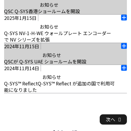
ック AV プラットフォームは、マルチモーダル I/O、
QSC, LLC.新しい大型シーリングスピーカーを備えた
開拓チームのハブとして機能するチューリッヒの新
お知らせ
す。
ー
リューションのリストに加わり、プレゼンターの追
コグニティブクラウド、インテリジェントなプラッ
Q-SYS AcousticDesign™シリーズを発表します。こ
しいオフィスで、スイスにおける事業を拡大しま
QSC Q-SYS香港ショールームを開設
プ
跡と参加者カメラの切り替えによりプラットフォー
トフォーム OS など、確立された IT アーキテクチャ
続きを読む
の追加には、8 インチモデルと 10 インチモデル、お
す。オフィス内には最先端のインテリジェントAVラ
2025年1月15日
ン
香港・九龍（2025年1月16日） – QSC Asia Ltd.は、
ムにビジョンベースの制御を追加します。Google
ーの原則に基づく将来を見据えたテクノロジーアプ
オ
よび 8 インチサブウーファーが含まれており、観
ボがあり、訪問者は最新のQ-SYSテクノロジーのラ
香港で7回目となるQ-SYSショールームのグランドオ
Meet のお客様は、バーチャル会議の参加者に話者の
お知らせ
ローチです。AV 業界に適用された場合、このアプロ
ー
光・宿泊施設やエンターテイメント施設などの幅広
イブデモを体験したり、高度なトレーニングを受け
ープンを発表し、顧客やパートナーがQ-SYSソリュ
ダイナミックなビューを提供する大規模なスペース
Q-SYS NV-1-H-WE ウォールプレート エンコーダー
ーチは、異種メーカーのオーダーメイドシステムを
プ
いアプリケーション向けに Hi-Fi オーディオを提供す
たりできます。ローカルチームは戦略的なアカウン
ーションの汎用性を探るための革新的でインタラク
を、より多くの権限と柔軟性を持って設計できるよ
で NV シリーズを拡張
統一されたシステムに置き換えることができます。
ン
るように設計されています。主要な UC プラットフォ
トに注力し、大規模なビデオおよびコラボレーショ
ティブな環境を提供します。顧客とパートナーは、
うになりました。ハイｰインパクトスペース向けに設
2024年11月15日
カリフォルニア州コスタメサ（2025年1月15日） –
ームで認定された新しいAcousticDesign™シリーズ
ンプロジェクトで主要顧客への最初の窓口として機
オ
続きを読む
Q-SYSがマルチカメラスイッチング、ルームオート
計されたQ-SYS VisionSuiteは、マルチカメラによる
QSC, LLC.Q-SYS NV シリーズ NV-1-H-WE の発売を
スピーカーは、AD シリーズのラインアップ全体で見
お知らせ
能します。「私たちの存在は…
ー
メーション、プレゼンタートラッキングなどを使用
プレゼンターの追跡や参加者カメラの切り替えな
発表します。これは、従来のサーフェスマウントエ
られる一貫した音質特性を提供するため、インテグ
QSCが Q-SYS UAE ショールームを開設
プ
してコラボレーションスペースをどのように向上さ
ど、AIベースの視覚主導型ルームオートメーションを
続きを読む
ンコーダーが設置しにくいスペースでネットワーク
レーターが各空間の固有のニーズに合わせたオーデ
2024年11月14日
ン
UAE、ドバイ（2024年11月15日） – Q-SYS Middle
せるかを体験する機会が得られます。最新のQ-SYS
備えています。このソリューションにより、発言者を
オ
ビデオ配信を提供できるように設計された、シング
ィオ ソリューションを設計できるようになります。
East Electronics Trading LLCは、ドバイにQ-SYS
オーディオ、ビデオ、および制御テクノロジーを備え
お知らせ
遠端の参加者に対してもフレームに留めることが保
ー
ルチャネル HDMI ウォールプレートエンコーダーで
ベゼルレスのブラインドマウント設計は、最新の建
UAEショールームのグランドオープンを発表できる
たこのセンターは、パートナーや顧客がコラボレー
Q-SYS™ ReflectQ-SYS™ Reflect が追加の国で利用可
証されます。
プ
す。この目立たない革新的なソリューションは、ル
築要件を満たしており、あらゆる環境へのシームレ
ことを嬉しく思います。この新しいセンターは、顧
ション スペースの将来について貴重な洞察を得るハ
能になりました
ン
ームレイアウトの自由度を備えた、柔軟かつ分割可
スな統合を保証します。これらのスピーカーをQ-
続きを読む
客とパートナーがQ-SYSソリューションに取り組む
ブとして機能し、製品を実際に触って、企業や高等
ジンスハイム、ドイツ。（2024年11月14日） –QSC
能なスペースやエリアに最適です。NV-1-H-WE は、
SYSプラットフォームの一部として導入すると、
方法に革命をもたらし、AVテクノロジーの最新の進
教育を含む多くの現実的なアプリケーションで製品
QSC EMEA GmbHは、ポーランド、ルーマニア、ギ
マルチストリームビデオエンドポイントのNV-32-H
Intrinsic Correction™ボイシングにアクセスでき、パ
歩を探索、テスト、体験できる没入型でインタラク
を確認できるようになっています。香港西九龍駅か
リシャ、ハンガリー、チェコ共和国、スロバキア、
と、最近リリースされたコンパクトなデュアルチャ
フォーマンスが最適化されます。
ティブな環境を提供します。ドバイ最高裁判所の敷
ら数分の便利な場所にあるエクスペリエンスは、
キプロス、ブルガリア、エストニア、ラトビアでQ-
ンネルエンドポイントNV-21-HUを含む、成長を続け
次へ
地内に戦略的に配置されたこのQ-SYSショールーム
続きを読む
SYS™ Reflectを発売することを発表しました。これ
る Q-SYS NV シリーズポートフォリオに加わりま
続きを読む
は、4,000平方フィートを超えており、Q-SYSプラッ
らの新しい国は、すでにQ-SYS™ Reflect にアクセス
す。この新しい追加により、設備設計者は、エンド