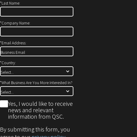
*
Last Name:
ン
き
ド
ま
ウ
す）
*
Company Name:
で
開
*
Email Address:
き
ま
す)
*
Country:
*
What Business Are You More Interested In?
*
Yes, I would like to receive
news and relevant
information from QSC.
By submitting this form, you
agree to our
privacy policy
.