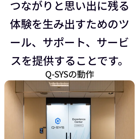
ラ
イ
つながりと思い出に残る
体験を生み出すためのツ
イ
ダ
ール、サポート、サービ
ダ
ー
スを提供することです。
ー
を
Q-SYSの動作
を
右
左
に