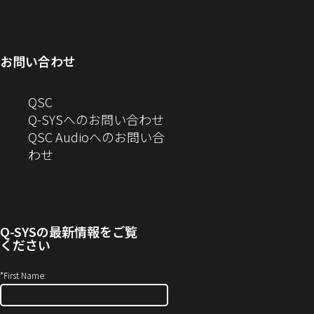
ィ
ン
い
開
で
ド
ン
ド
ウ
き
開
ウ
ド
ウ
ィ
ま
き
で
お問い合わせ
ウ
で
ン
す）
ま
開
で
開
ド
す）
き
へ
QSC
開
き
ウ
ま
の
Q-SYSへのお問い合わせ
き
ま
で
す）
お
QSC Audioへのお問い合
ま
す）
開
問
（新
わせ
す）
き
い
し
ま
合
い
す）
わ
ウ
せ
ィ
Q-SYS
の最新情報をご覧
(新
ン
ください
し
ド
い
ウ
*
First Name:
ウ
で
ィ
開