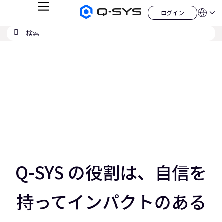
メ
ログイン
Q-
言
ロ
ニ
語
SYS
グ
ュ
検
検
オ
イ
QSYS.com (English)
索
ン
ー
索
ー
India (English)
現
デ
の
ィ
Deutsch
在
送
オ
Español
製
信
の
Français
品
ホ
日本語
ス
ー
한국어
ム
ラ
China (中文)
ペ
ー
イ
ジ
ド：
ス
3
／
Q-SYS の役割は、自信を
5
ス
ラ
持ってインパクトのある