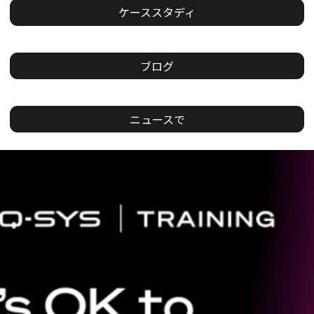
ケーススタディ
ブログ
ニュースで
現
在
の
ス
ラ
イ
ド：
1