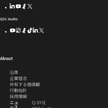
者
い
ェ
ィ
LinkedIn
（新
Youtube
（新
Facebook
（新
X
（新
向
ウ
ア
ー
し
し
し
し
い
い
い
い
け
ィ
（新
QSC Audio
ウ
ウ
ウ
ウ
Q-
ン
ィ
ィ
ィ
ィ
し
Youtube
（新
Instagram
（新
Facebook
（新
TikTok
（新
LinkedIn
（新
X
（新
SYS
ド
ン
ン
ン
ン
し
し
し
し
し
し
い
コ
ウ
ド
ド
ド
ド
い
い
い
い
い
い
ウ
ウ
ウ
ウ
ミ
で
ウ
ウ
ウ
ウ
ウ
ウ
ウ
で
で
で
で
ィ
ィ
ィ
ィ
ィ
ィ
ュ
開
ィ
開
開
開
開
ン
ン
ン
ン
ン
ン
（新
About
ニ
き
き
き
き
き
ド
ド
ド
ド
ド
ド
し
ン
ま
ま
ま
ま
テ
ま
ウ
ウ
ウ
ウ
ウ
ウ
い
（新
沿革
す）
す）
す）
す）
ド
で
で
で
で
で
で
ィ
す）
ウ
し
（新
企業理念
開
開
開
開
開
開
ィ
ー
ウ
い
し
（新
共有する価値観
き
き
き
き
き
き
ン
ウ
い
（新
し
行動指針
ま
ま
ま
ま
ま
ま
で
ド
ィ
ウ
し
（新
い
採用情報
す）
す）
す）
す）
す）
す）
ウ
開
ン
ィ
い
し
ウ
ニュ
Q‑SYS
で
ース