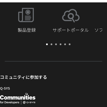
製品登録
サポートポータル
ソフ
保
サ
ソ
ト
ド
開
証・
ポ
フ
レ
キ
発
登
ー
ト
ー
ュ
者
録
ト
ウ
ニ
メ
向
ポ
ェ
ン
ン
け
ー
ア
グ
ト
Q-
コミュニティに参加する
タ
と
ラ
SYS
ル
フ
イ
コ
Q‑SYS
ァ
ブ
ミ
開
（新
ー
ラ
ュ
ム
リ
ニ
発
し
ウ
ー
テ