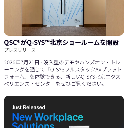
に
移
移
動
QSC®がQ-SYS™北京ショールームを開設
動
プレスリリース
2026年7月21日 - 没入型のデモやハンズオン・トレ
ーニングを通じて「Q-SYSフルスタックAVプラット
フォーム」を体験できる、新しいQ-SYS北京エクス
ペリエンス・センターをぜひご覧ください。