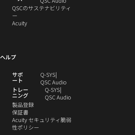
ド
ン
ウ
い
ィ
（新
QSC Audio
開
き
ウ
ド
ィ
ウ
ン
し
QSCのサステナビリティ
き
ま
（新
で
ウ
ン
ィ
ド
い
ー
ま
し
開
（新
で
ド
ン
ウ
ウ
Acuity
す）
す）
い
き
し
開
ウ
ド
で
ィ
ウ
ま
い
き
で
ウ
開
ン
ィ
す）
ウ
ま
開
で
き
ド
ン
ィ
す）
き
開
ま
ウ
ヘルプ
ド
ン
ま
き
す）
で
ウ
ド
す）
ま
開
（新
サポ
Q-SYS
で
ウ
す）
き
ート
し
（新
QSC Audio
開
で
ま
い
し
トレー
Q‑SYS
き
開
す）
ニング
ウ
い
（新
QSC Audio
ま
き
（新
ィ
ウ
し
製品登録
す）
ま
（新
し
ン
ィ
い
保証書
す）
し
い
ド
ン
ウ
Acuity セキュリティ脆弱
い
ウ
（新
ウ
ド
ィ
性ポリシー
ウ
ィ
し
で
ウ
ン