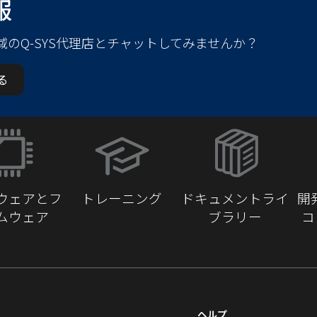
報
域のQ-SYS代理店とチャットしてみませんか？
る
（新
し
い
ウ
ウェアとフ
トレーニング
ドキュメントライ
開
ィ
ムウェア
ブラリー
コ
ン
ド
ウ
で
開
き
ヘルプ