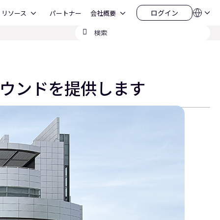
Open リソース
Open 会社概要
ログイン
リソース
パートナー
会社概要
言
ロ
語
グ
検
QSYS.com (English)
イ
India (English)
索
ン
Deutsch
の
Español
送
Français
信
日本語
なサウンドを提供します
한국어
China (中文)