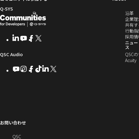
し
Q‑SYS
（
沿革
い
開
（新
し
企業理
ウ
発
し
い
共有す
ィ
ウ
行動指
者
い
ン
ィ
採用情
LinkedIn
（新
Youtube
（新
Facebook
（新
X
（新
向
ウ
ン
ニュー
ド
し
し
し
し
ス
ド
ウ
い
い
い
い
け
ィ
（新
QSC Audio
ウ
QSC
で
ウ
ウ
ウ
ウ
で
Acuity
Q-
ン
ィ
ィ
ィ
ィ
し
開
開
Youtube
（新
Instagram
（新
Facebook
（新
TikTok
（新
LinkedIn
（新
X
（新
SYS
ド
き
ン
ン
ン
ン
き
し
し
し
し
し
し
い
ま
コ
ウ
ド
ド
ド
ド
ま
い
い
い
い
い
い
す
ウ
ウ
ウ
ウ
す）
ミ
で
ウ
ウ
ウ
ウ
ウ
ウ
ウ
で
で
で
で
ィ
ィ
ィ
ィ
ィ
ィ
ュ
開
ィ
開
開
開
開
ン
ン
ン
ン
ン
ン
ニ
き
き
き
き
き
ド
ド
ド
ド
ド
ド
ン
ま
ま
ま
ま
テ
ま
ウ
ウ
ウ
ウ
ウ
ウ
す）
す）
す）
す）
お問い合わせ
ド
で
で
で
で
で
で
ィ
す）
開
開
開
開
開
開
ー
ウ
へ
QSC