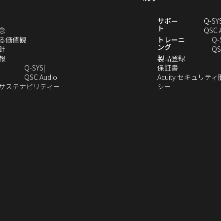
ま
す）
新
サポー
Q-SY
ト
（新
念
QSC 
し
（新
る価値観
トレーニ
Q‑
ング
い
（新
し
針
QS
ウ
し
（新
い
（新
報
製品登録
ィ
い
し
ウ
（新
し
Q‑SYS
保証書
ン
ウ
い
ィ
（新
し
い
QSC Audio
Acuity セキュリテ
ド
ィ
ウ
ン
し
（新
（新
い
ウ
のサステナビリティー
シー
（新
ウ
ン
ィ
ド
い
し
し
ウ
ィ
し
で
ド
ン
ウ
ウ
い
い
ィ
ン
い
開
ウ
ド
で
ィ
ウ
ウ
ン
ド
ウ
き
で
ウ
開
ン
ィ
ィ
ド
ウ
）
ィ
ま
開
で
き
ド
ン
ン
ウ
で
ン
す）
き
開
ま
ウ
ド
ド
で
開
ド
ま
き
す）
で
ウ
ウ
開
き
ウ
す）
ま
開
で
で
き
ま
で
す）
き
開
開
ま
す）
開
ま
き
き
す）
き
す）
ま
ま
ま
す）
す）
す）