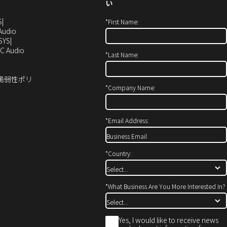
い
（新
S
*
First Name:
し
（新
Audio
い
し
SYS
ウ
い
（新
C Audio
*
Last Name:
ィ
ウ
し
ン
ィ
い
ド
ン
ウ
ィ脆弱性ポリ
ウ
ド
ィ
*
Company Name:
で
ウ
ン
開
で
ド
き
開
ウ
*
Email Address:
ま
き
で
す）
ま
開
す）
き
*
Country:
ま
す）
*
What Business Are You More Interested In?
*
Yes, I would like to receive news