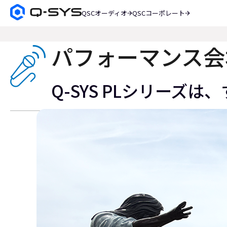
QSCオーディオ
QSCコーポレート
Q-
SYS
検
オ
索
ー
パフォーマンス会
デ
ィ
オ
Q-SYS PLシリー
製
品
ホ
ー
ム
ペ
ー
ジ