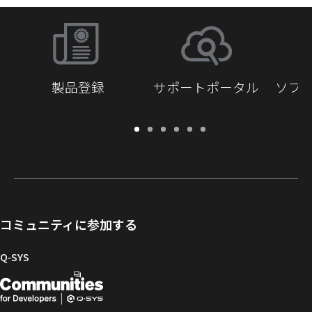
製品登録
サポートポータル
ソフ
保
サ
ソ
ト
ド
開
証・
ポ
フ
レ
キ
発
登
ー
ト
ー
ュ
者
録
ト
ウ
ニ
メ
向
ポ
ェ
ン
ン
け
ー
ア
グ
ト
Q-
コミュニティに参加する
タ
と
ラ
SYS
ル
フ
イ
コ
Q‑SYS
ァ
ブ
ミ
開
（新
ー
ラ
ュ
ム
リ
ニ
発
し
ウ
ー
テ