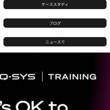
ケーススタディ
ブログ
ニュースで
現
在
の
ス
ラ
イ
ド：
1