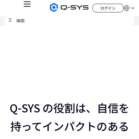
メ
ログイン
Q-
言
ロ
ニ
語
SYS
グ
ュ
検
検
オ
イ
QSYS.com (English)
索
ン
ー
索
ー
India (English)
現
デ
の
ィ
Deutsch
在
送
オ
Español
製
信
の
Français
品
ホ
日本語
ス
ー
한국어
ム
ラ
China (中文)
ペ
ー
イ
ジ
ド：
ス
3
／
Q-SYS の役割は、自信を
5
ス
ラ
持ってインパクトのある