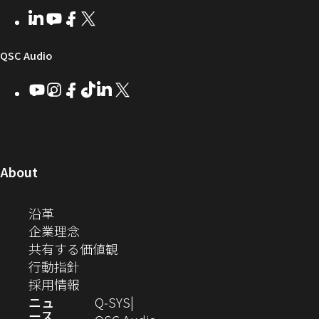
者
い
ェ
ィ
LinkedIn
（新
Youtube
（新
Facebook
（新
X
（新
向
ウ
ア
ー
し
し
し
し
い
い
い
い
け
ィ
（新
QSC Audio
ウ
ウ
ウ
ウ
Q-
ン
ィ
ィ
ィ
ィ
し
Youtube
（新
Instagram
（新
Facebook
（新
TikTok
（新
LinkedIn
（新
X
（新
SYS
ド
ン
ン
ン
ン
し
し
し
し
し
し
い
コ
ウ
ド
ド
ド
ド
い
い
い
い
い
い
ウ
ウ
ウ
ウ
ミ
で
ウ
ウ
ウ
ウ
ウ
ウ
ウ
で
で
で
で
ィ
ィ
ィ
ィ
ィ
ィ
ュ
開
ィ
開
開
開
開
ン
ン
ン
ン
ン
ン
（新
About
ニ
き
き
き
き
き
ド
ド
ド
ド
ド
ド
し
ン
ま
ま
ま
ま
テ
ま
ウ
ウ
ウ
ウ
ウ
ウ
い
（新
沿革
す）
す）
す）
す）
ド
で
で
で
で
で
で
ィ
す）
ウ
し
（新
企業理念
開
開
開
開
開
開
ィ
ー
ウ
い
し
（新
共有する価値観
き
き
き
き
き
き
ン
ウ
い
（新
し
行動指針
ま
ま
ま
ま
ま
ま
で
ド
ィ
ウ
し
（新
い
採用情報
す）
す）
す）
す）
す）
す）
ウ
開
ン
ィ
い
し
ウ
ニュ
Q‑SYS
で
ース