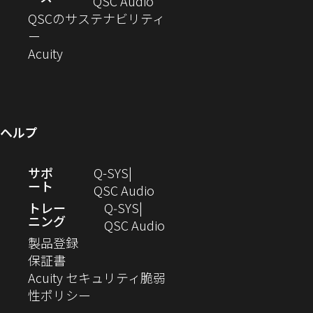
ド
ン
ウ
い
ィ
（新
QSC Audio
開
き
ウ
ド
ィ
ウ
ン
し
QSCのサステナビリティ
き
ま
（新
で
ウ
ン
ィ
ド
い
ー
ま
し
開
（新
で
ド
ン
ウ
ウ
Acuity
す）
す）
い
き
し
開
ウ
ド
で
ィ
ウ
ま
い
き
で
ウ
開
ン
ィ
す）
ウ
ま
開
で
き
ド
ン
ィ
す）
き
開
ま
ウ
ヘルプ
ド
ン
ま
き
す）
で
ウ
ド
す）
ま
開
（新
サポ
Q-SYS
で
ウ
す）
き
ート
し
（新
QSC Audio
開
で
ま
い
し
トレー
Q‑SYS
き
開
す）
ニング
ウ
い
（新
QSC Audio
ま
き
（新
ィ
ウ
し
製品登録
す）
ま
（新
し
ン
ィ
い
保証書
す）
し
い
ド
ン
ウ
Acuity セキュリティ脆弱
い
ウ
（新
ウ
ド
ィ
性ポリシー
ウ
ィ
し
で
ウ
ン