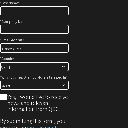
*
Last Name:
ン
き
ド
ま
ウ
す）
*
Company Name:
で
開
*
Email Address:
き
ま
す)
*
Country:
*
What Business Are You More Interested In?
*
Yes, I would like to receive
news and relevant
information from QSC.
By submitting this form, you
agree to our
privacy policy
.