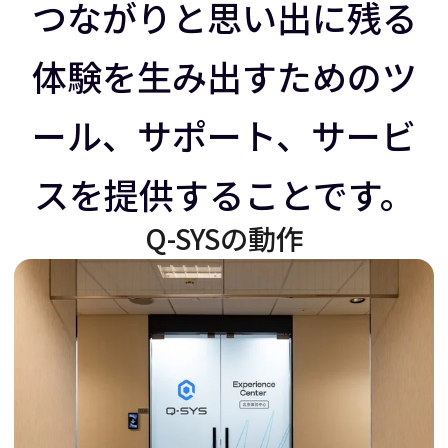
ラ
イ
つながりと思い出に残る
体験を生み出すためのツ
イ
ダ
ール、サポート、サービ
ダ
ー
スを提供することです。
ー
を
Q-SYSの動作
を
右
左
に