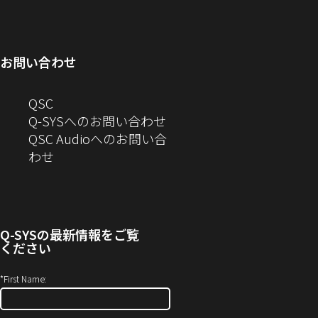
ィ
ン
い
開
で
ド
ン
ド
ウ
き
開
ウ
ド
ウ
ィ
ま
き
で
お問い合わせ
ウ
で
ン
す）
ま
開
で
開
ド
す）
き
へ
QSC
開
き
ウ
ま
の
Q-SYSへのお問い合わせ
き
ま
で
す）
お
QSC Audioへのお問い合
ま
す）
開
問
（新
わせ
す）
き
い
し
ま
合
い
す）
わ
ウ
せ
ィ
Q-SYS
の最新情報をご覧
(新
ン
ください
し
ド
い
ウ
*
First Name:
ウ
で
ィ
開