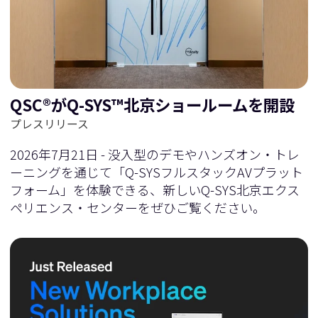
に
移
移
動
QSC®がQ-SYS™北京ショールームを開設
動
プレスリリース
2026年7月21日 - 没入型のデモやハンズオン・トレ
ーニングを通じて「Q-SYSフルスタックAVプラット
フォーム」を体験できる、新しいQ-SYS北京エクス
ペリエンス・センターをぜひご覧ください。