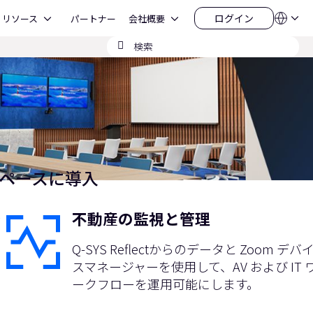
Open リソース
Open 会社概要
ログイン
リソース
パートナー
会社概要
言
ロ
語
グ
検
QSYS.com (English)
イ
India (English)
索
ン
Deutsch
の
Español
送
Français
信
日本語
한국어
China (中文)
スペースに導入
シ
不動産の監視と管理
Q-SYS Reflectからのデータと Zoom デバ
スマネージャーを使用して、AV および IT 
ークフローを運用可能にします。