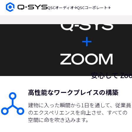
QSCオーディオ
QSCコーポレート
Q-
SYS
検
現
オ
索
ー
在
デ
の
ィ
オ
ス
製
ラ
品
ホ
イ
ー
ド：
安心して Z
ム
ペ
1
ー
／
高性能なワークプレイスの構築
ジ
1
建物に入った瞬間から1日を通して、従業員
のエクスペリエンスを向上させ、すべての
空間に命を吹き込みます。