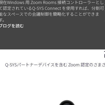
現在Windows 用 Zoom Rooms 接続コントローラーとし
て認定されているQ-SYS Connect を使用すれば、分割可
能なスペースでの会議制御を簡略化することができま
す。
ブログを読む
Q-SYSパートナーデバイスを含む Zoom 認定のさ