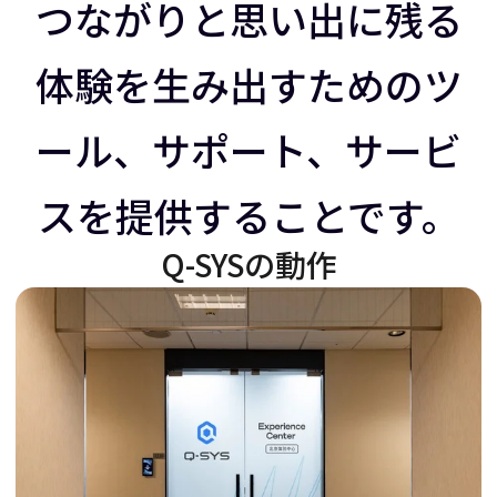
ラ
イ
つながりと思い出に残る
体験を生み出すためのツ
イ
ダ
ール、サポート、サービ
ダ
ー
スを提供することです。
ー
を
Q-SYSの動作
を
右
左
に