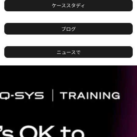
ケーススタディ
ブログ
ニュースで
現
在
の
ス
ラ
イ
ド：
1