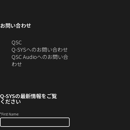
ィ
ン
い
開
で
ド
ン
ド
ウ
き
開
ウ
ド
ウ
ィ
ま
き
で
お問い合わせ
ウ
で
ン
す）
ま
開
で
開
ド
す）
き
へ
QSC
開
き
ウ
ま
の
Q-SYSへのお問い合わせ
き
ま
で
す）
お
QSC Audioへのお問い合
ま
す）
開
問
（新
わせ
す）
き
い
し
ま
合
い
す）
わ
ウ
せ
ィ
Q-SYS
の最新情報をご覧
(新
ン
ください
し
ド
い
ウ
*
First Name:
ウ
で
ィ
開