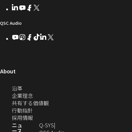
者
い
ェ
ィ
LinkedIn
（新
Youtube
（新
Facebook
（新
X
（新
向
ウ
ア
ー
し
し
し
し
い
い
い
い
け
ィ
（新
QSC Audio
ウ
ウ
ウ
ウ
Q-
ン
ィ
ィ
ィ
ィ
し
Youtube
（新
Instagram
（新
Facebook
（新
TikTok
（新
LinkedIn
（新
X
（新
SYS
ド
ン
ン
ン
ン
し
し
し
し
し
し
い
コ
ウ
ド
ド
ド
ド
い
い
い
い
い
い
ウ
ウ
ウ
ウ
ミ
で
ウ
ウ
ウ
ウ
ウ
ウ
ウ
で
で
で
で
ィ
ィ
ィ
ィ
ィ
ィ
ュ
開
ィ
開
開
開
開
ン
ン
ン
ン
ン
ン
（新
About
ニ
き
き
き
き
き
ド
ド
ド
ド
ド
ド
し
ン
ま
ま
ま
ま
テ
ま
ウ
ウ
ウ
ウ
ウ
ウ
い
（新
沿革
す）
す）
す）
す）
ド
で
で
で
で
で
で
ィ
す）
ウ
し
（新
企業理念
開
開
開
開
開
開
ィ
ー
ウ
い
し
（新
共有する価値観
き
き
き
き
き
き
ン
ウ
い
（新
し
行動指針
ま
ま
ま
ま
ま
ま
で
ド
ィ
ウ
し
（新
い
採用情報
す）
す）
す）
す）
す）
す）
ウ
開
ン
ィ
い
し
ウ
ニュ
Q‑SYS
で
ース