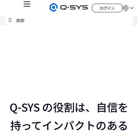
メ
ログイン
Q-
言
ロ
ニ
語
SYS
グ
ュ
検
検
オ
イ
QSYS.com (English)
索
ン
ー
索
ー
India (English)
現
デ
の
ィ
Deutsch
在
送
オ
Español
製
信
の
Français
品
ホ
日本語
ス
ー
한국어
ム
ラ
China (中文)
ペ
ー
イ
ジ
ド：
ス
3
／
Q-SYS の役割は、自信を
5
ス
ラ
持ってインパクトのある