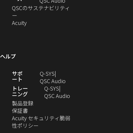
ド
ン
ウ
い
ィ
（新
QSC Audio
開
き
ウ
ド
ィ
ウ
ン
し
QSCのサステナビリティ
き
ま
（新
で
ウ
ン
ィ
ド
い
ー
ま
し
開
（新
で
ド
ン
ウ
ウ
Acuity
す）
す）
い
き
し
開
ウ
ド
で
ィ
ウ
ま
い
き
で
ウ
開
ン
ィ
す）
ウ
ま
開
で
き
ド
ン
ィ
す）
き
開
ま
ウ
ヘルプ
ド
ン
ま
き
す）
で
ウ
ド
す）
ま
開
（新
サポ
Q-SYS
で
ウ
す）
き
ート
し
（新
QSC Audio
開
で
ま
い
し
トレー
Q‑SYS
き
開
す）
ニング
ウ
い
（新
QSC Audio
ま
き
（新
ィ
ウ
し
製品登録
す）
ま
（新
し
ン
ィ
い
保証書
す）
し
い
ド
ン
ウ
Acuity セキュリティ脆弱
い
ウ
（新
ウ
ド
ィ
性ポリシー
ウ
ィ
し
で
ウ
ン