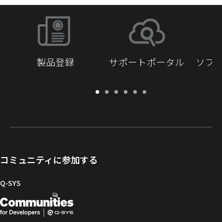
製品登録
サポートポータル
ソフ
保
サ
ソ
ト
ド
開
証・
ポ
フ
レ
キ
発
登
ー
ト
ー
ュ
者
録
ト
ウ
ニ
メ
向
ポ
ェ
ン
ン
け
ー
ア
グ
ト
Q-
コミュニティに参加する
タ
と
ラ
SYS
ル
フ
イ
コ
Q‑SYS
ァ
ブ
ミ
開
（新
ー
ラ
ュ
ム
リ
ニ
発
し
ウ
ー
テ