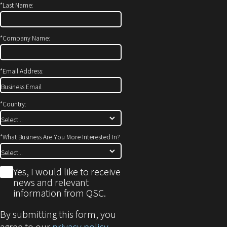
*
Last Name:
ン
き
ド
ま
ウ
す）
*
Company Name:
で
開
*
Email Address:
き
ま
す)
*
Country:
*
What Business Are You More Interested In?
*
Yes, I would like to receive
news and relevant
information from QSC.
By submitting this form, you
agree to our
privacy policy
.