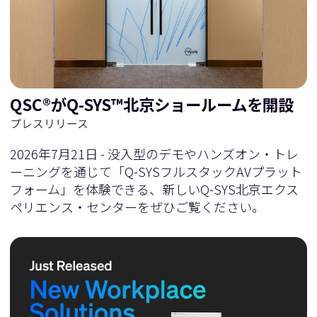
に
移
移
動
QSC®がQ-SYS™北京ショールームを開設
動
プレスリリース
2026年7月21日 - 没入型のデモやハンズオン・トレ
ーニングを通じて「Q-SYSフルスタックAVプラット
フォーム」を体験できる、新しいQ-SYS北京エクス
ペリエンス・センターをぜひご覧ください。