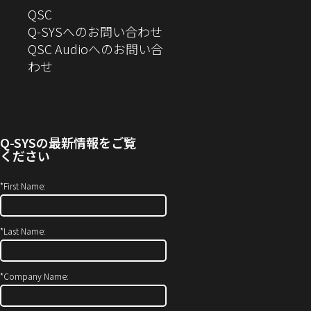
へ
QSC
開
き
ウ
ま
の
Q-SYSへのお問い合わせ
き
ま
で
す）
お
QSC Audioへのお問い合
ま
す）
開
問
（新
わせ
す）
き
い
し
ま
合
い
す）
わ
ウ
せ
ィ
Q-SYS
の最新情報をご覧
(新
ン
ください
し
ド
い
ウ
*
First Name:
ウ
で
ィ
開
*
Last Name:
ン
き
ド
ま
ウ
す）
*
Company Name:
で
開