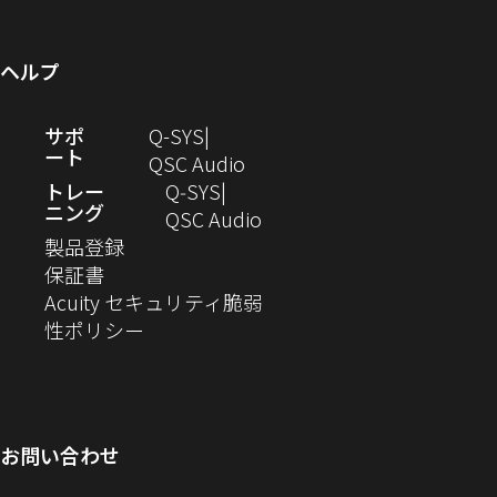
ウ
ま
い
き
で
ウ
開
ン
ィ
す）
ウ
ま
開
で
き
ド
ン
ィ
す）
き
開
ま
ウ
ヘルプ
ド
ン
ま
き
す）
で
ウ
ド
す）
ま
開
（新
サポ
Q-SYS
で
ウ
す）
き
ート
し
（新
QSC Audio
開
で
ま
い
し
トレー
Q‑SYS
き
開
す）
ニング
ウ
い
（新
QSC Audio
ま
き
（新
ィ
ウ
し
製品登録
す）
ま
（新
し
ン
ィ
い
保証書
す）
し
い
ド
ン
ウ
Acuity セキュリティ脆弱
い
ウ
（新
ウ
ド
ィ
性ポリシー
ウ
ィ
し
で
ウ
ン
ィ
ン
い
開
で
ド
ン
ド
ウ
き
開
ウ
ド
ウ
ィ
ま
き
で
お問い合わせ
ウ
で
ン
す）
ま
開
で
開
ド
す）
き