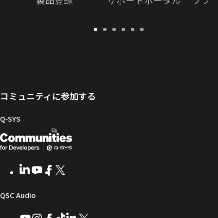
保
サ
ソ
ト
ド
開
証・
ポ
フ
レ
キ
発
登
ー
ト
ー
ュ
者
録
ト
ウ
ニ
メ
向
ポ
ェ
ン
ン
け
ー
ア
グ
ト
Q-
コミュニティに参加する
タ
と
ラ
SYS
ル
フ
イ
コ
Q‑SYS
ァ
ブ
ミ
開
（新
ー
ラ
ュ
ム
リ
ニ
発
し
ウ
ー
テ
者
い
ェ
ィ
LinkedIn
（新
Youtube
（新
Facebook
（新
X
（新
向
ウ
ア
ー
し
し
し
し
い
い
い
い
け
ィ
（新
QSC Audio
ウ
ウ
ウ
ウ
Q-
ン
ィ
ィ
ィ
ィ
し
Youtube
（新
Instagram
（新
Facebook
（新
TikTok
（新
LinkedIn
（新
X
（新