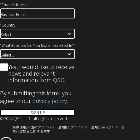
*
Email Address:
き
ま
す)
*
Country:
*
What Business Are You More Interested In?
*
Yes, I would like to receive
news and relevant
information from QSC.
By submitting this form, you
agree to our
privacy policy
.
SIGN UP
©2026 QSC, LLC all rights reserved
（新
（新
（新
（新
商標使用
米国のプライバシー通知
EUプライバシー通知
Cookieポリシー
し
（新
し
し
し
現代奴隷法に関する声明
い
し
い
い
い
（新
ウ
い
ウ
ウ
ウ