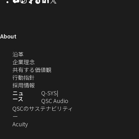
SYS
ド
ン
ン
ン
ン
し
し
し
し
し
し
い
コ
ウ
ド
ド
ド
ド
い
い
い
い
い
い
ウ
ウ
ウ
ウ
ミ
で
ウ
ウ
ウ
ウ
ウ
ウ
ウ
で
で
で
で
ィ
ィ
ィ
ィ
ィ
ィ
ュ
開
ィ
開
開
開
開
ン
ン
ン
ン
ン
ン
（新
About
ニ
き
き
き
き
き
ド
ド
ド
ド
ド
ド
し
ン
ま
ま
ま
ま
テ
ま
ウ
ウ
ウ
ウ
ウ
ウ
い
（新
沿革
す）
す）
す）
す）
ド
で
で
で
で
で
で
ィ
す）
ウ
し
（新
企業理念
開
開
開
開
開
開
ィ
ー
ウ
い
し
（新
共有する価値観
き
き
き
き
き
き
ン
ウ
い
（新
し
行動指針
ま
ま
ま
ま
ま
ま
で
ド
ィ
ウ
し
（新
い
採用情報
す）
す）
す）
す）
す）
す）
ウ
開
ン
ィ
い
し
ウ
ニュ
Q‑SYS
で
ース
ド
ン
ウ
い
ィ
（新
QSC Audio
開
き
ウ
ド
ィ
ウ
ン
し
QSCのサステナビリティ
き
ま
（新
で
ウ
ン
ィ
ド
い
ー
ま
し
開
（新
で
ド
ン
ウ
ウ
Acuity
す）
す）
い
き
し
開
ウ
ド
で
ィ