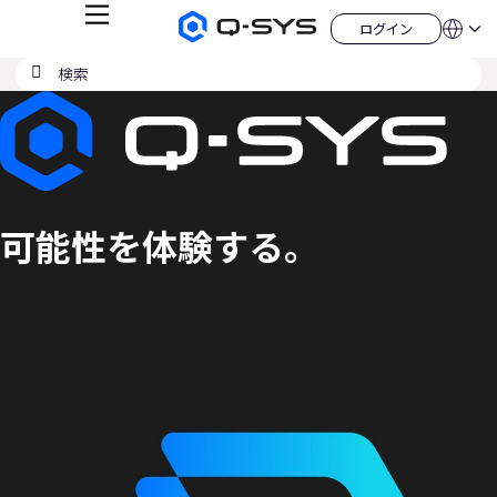
メ
ログイン
Q-
言
ロ
ニ
語
SYS
グ
ュ
検
検
オ
イ
QSYS.com (English)
索
ン
ー
索
ー
India (English)
現
デ
の
ィ
Deutsch
在
送
オ
Español
製
信
の
Français
品
ホ
日本語
ス
ー
한국어
ム
可能性を体験する。
ラ
China (中文)
ペ
ー
イ
ジ
ド：
1
／
1