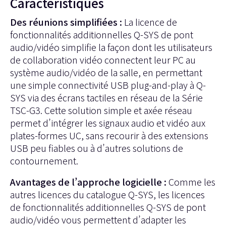
Caractéristiques
Des réunions simplifiées :
La licence de
fonctionnalités additionnelles Q-SYS de pont
audio/vidéo simplifie la façon dont les utilisateurs
de collaboration vidéo connectent leur PC au
système audio/vidéo de la salle, en permettant
une simple connectivité USB plug-and-play à Q-
SYS via des écrans tactiles en réseau de la Série
TSC-G3. Cette solution simple et axée réseau
permet d’intégrer les signaux audio et vidéo aux
plates-formes UC, sans recourir à des extensions
USB peu fiables ou à d’autres solutions de
contournement.
Avantages de l’approche logicielle :
Comme les
autres licences du catalogue Q-SYS, les licences
de fonctionnalités additionnelles Q-SYS de pont
audio/vidéo vous permettent d’adapter les