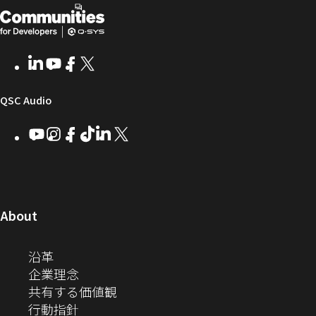
開
（新
ー
ラ
ュ
ム
リ
ニ
発
し
ウ
ー
テ
者
い
ェ
ィ
LinkedIn
（新
Youtube
（新
Facebook
（新
X
（新
向
ウ
ア
ー
し
し
し
し
い
い
い
い
け
ィ
（新
QSC Audio
ウ
ウ
ウ
ウ
Q-
ン
ィ
ィ
ィ
ィ
し
Youtube
（新
Instagram
（新
Facebook
（新
TikTok
（新
LinkedIn
（新
X
（新
SYS
ド
ン
ン
ン
ン
し
し
し
し
し
し
い
コ
ウ
ド
ド
ド
ド
い
い
い
い
い
い
ウ
ウ
ウ
ウ
ミ
で
ウ
ウ
ウ
ウ
ウ
ウ
ウ
で
で
で
で
ィ
ィ
ィ
ィ
ィ
ィ
ュ
開
ィ
開
開
開
開
ン
ン
ン
ン
ン
ン
（新
About
ニ
き
き
き
き
き
ド
ド
ド
ド
ド
ド
し
ン
ま
ま
ま
ま
テ
ま
ウ
ウ
ウ
ウ
ウ
ウ
い
（新
沿革
す）
す）
す）
す）
ド
で
で
で
で
で
で
ィ
す）
ウ
し
（新
企業理念
開
開
開
開
開
開
ィ
ー
ウ
い
し
（新
共有する価値観
き
き
き
き
き
き
ン
ウ
い
（新
し
行動指針
ま
ま
ま
ま
ま
ま
で