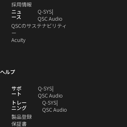
ド
ィ
ウ
し
（新
い
採用情報
す）
す）
す）
す）
す）
す）
ウ
開
ン
ィ
い
し
ウ
ニュ
Q‑SYS
で
ース
ド
ン
ウ
い
ィ
（新
QSC Audio
開
き
ウ
ド
ィ
ウ
ン
し
QSCのサステナビリティ
き
ま
（新
で
ウ
ン
ィ
ド
い
ー
ま
し
開
（新
で
ド
ン
ウ
ウ
Acuity
す）
す）
い
き
し
開
ウ
ド
で
ィ
ウ
ま
い
き
で
ウ
開
ン
ィ
す）
ウ
ま
開
で
き
ド
ン
ィ
す）
き
開
ま
ウ
ヘルプ
ド
ン
ま
き
す）
で
ウ
ド
す）
ま
開
（新
サポ
Q-SYS
で
ウ
す）
き
ート
し
（新
QSC Audio
開
で
ま
い
し
トレー
Q‑SYS
き
開
す）
ニング
ウ
い
（新
QSC Audio
ま
き
（新
ィ
ウ
し
製品登録
す）
ま
（新
し
ン
ィ
い
保証書
す）