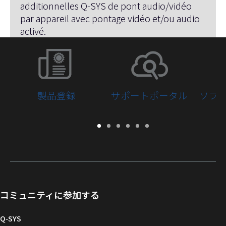
additionnelles Q-SYS de pont audio/vidéo
par appareil avec pontage vidéo et/ou audio
activé.
製品登録
サポートポータル
ソフ
保
サ
ソ
ト
ド
開
証・
ポ
フ
レ
キ
発
登
ー
ト
ー
ュ
者
録
ト
ウ
ニ
メ
向
ポ
ェ
ン
ン
け
ー
ア
グ
ト
Q-
コミュニティに参加する
タ
と
ラ
SYS
ル
フ
イ
コ
Q‑SYS
ァ
ブ
ミ