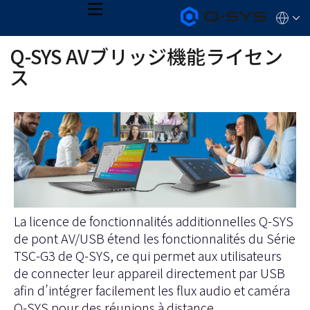
メ
Q-
言
ニ
語
SYS
ュ
オ
QSYS.com (English)
Q-SYS AVブリッジ機能ライセン
ー
ー
India (English)
デ
ス
Deutsch
ィ
Español
オ
製
Français
品
日本語
ホ
ー
한국어
ム
ペ
ー
ジ
La licence de fonctionnalités additionnelles Q-SYS
de pont AV/USB étend les fonctionnalités du Série
TSC-G3 de Q-SYS, ce qui permet aux utilisateurs
de connecter leur appareil directement par USB
afin d’intégrer facilement les flux audio et caméra
Q-SYS pour des réunions à distance.