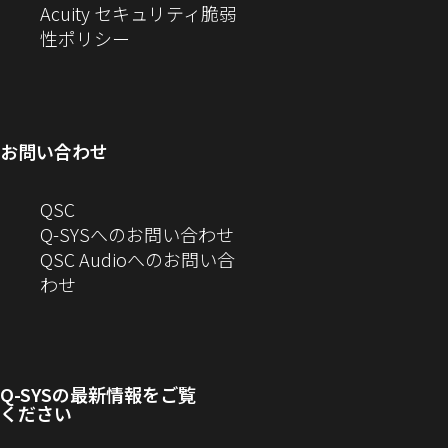
し
い
ド
ン
ウ
Acuity セキュリティ脆弱
い
ウ
（新
ウ
ド
ィ
性ポリシー
ウ
ィ
し
で
ウ
ン
ィ
ン
い
開
で
ド
ン
ド
ウ
き
開
ウ
ド
ウ
ィ
ま
き
で
お問い合わせ
ウ
で
ン
す）
ま
開
で
開
ド
す）
き
へ
QSC
開
き
ウ
ま
の
Q-SYSへのお問い合わせ
き
ま
で
す）
お
QSC Audioへのお問い合
ま
す）
開
問
（新
わせ
す）
き
い
し
ま
合
い
す）
わ
ウ
せ
ィ
Q-SYS
の最新情報をご覧
(新
ン
ください
し
ド