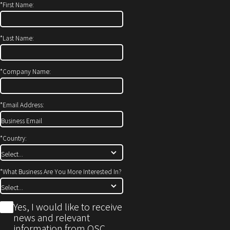
い
ウ
*
First Name:
ウ
で
ィ
開
*
Last Name:
ン
き
ド
ま
ウ
す）
*
Company Name:
で
開
*
Email Address:
き
ま
す)
*
Country:
*
What Business Are You More Interested In?
*
Yes, I would like to receive
news and relevant
information from QSC.