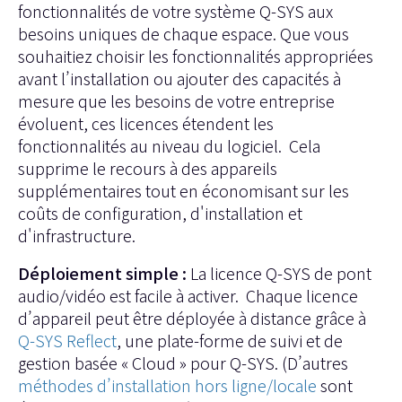
fonctionnalités de votre système Q-SYS aux
besoins uniques de chaque espace. Que vous
souhaitiez choisir les fonctionnalités appropriées
avant l’installation ou ajouter des capacités à
mesure que les besoins de votre entreprise
évoluent, ces licences étendent les
fonctionnalités au niveau du logiciel. Cela
supprime le recours à des appareils
supplémentaires tout en économisant sur les
coûts de configuration, d'installation et
d'infrastructure.
Déploiement simple :
La licence Q-SYS de pont
audio/vidéo est facile à activer. Chaque licence
d’appareil peut être déployée à distance grâce à
Q-SYS Reflect
, une plate-forme de suivi et de
gestion basée « Cloud » pour Q-SYS. (D’autres
méthodes d’installation hors ligne/locale
sont