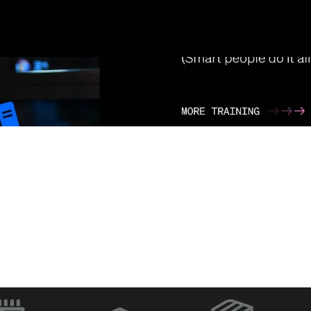
ラ
Q-SYS Designer
ネットワー
Software
イッチ
（新