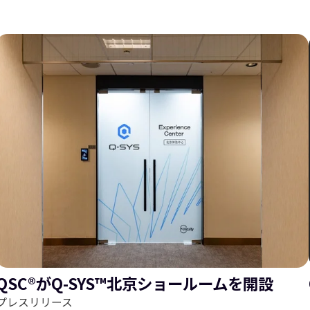
ス
ラ
ラ
イ
QSC®がQ-SYS™北京ショールームを開設
プレスリリース