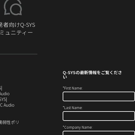
発者向けQ-SYS
ミュニティー
Q-SYS
の最新情報をご覧くださ
い
（新
S
*
First Name:
し
（新
Audio
い
し
SYS
ウ
い
（新
C Audio
*
Last Name:
ィ
ウ
し
ン
ィ
い
ド
ン
ウ
ィ脆弱性ポリ
ウ
ド
ィ
*
Company Name:
で
ウ
ン