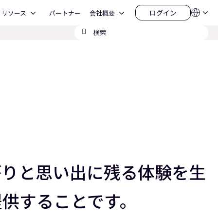
Open リソース
Open 会社概要
ログイン
リソース
パートナー
会社概要
言
ロ
語
グ
検
QSYS.com (English)
イ
India (English)
索
ン
Deutsch
の
Español
送
Français
信
日本語
한국어
China (中文)
ながりと思い出に残る体験を生
提供することです。