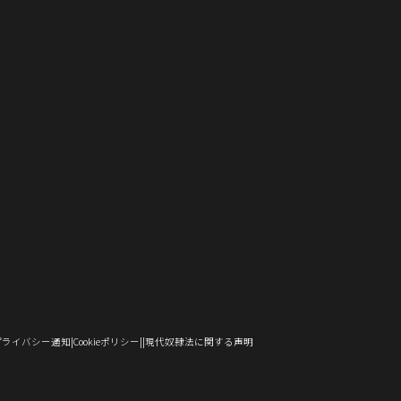
し
で
ド
ン
ウ
ウ
い
い
ィ
ン
い
開
ウ
ド
で
ィ
ウ
ウ
ン
ド
ウ
き
で
ウ
開
ン
ィ
ィ
ド
ウ
）
ィ
ま
開
で
き
ド
ン
ン
ウ
で
ン
す）
き
開
ま
ウ
ド
ド
で
開
ド
ま
き
す）
で
ウ
ウ
開
き
ウ
す）
ま
開
で
で
き
ま
で
す）
き
開
開
ま
す）
開
ま
き
き
す）
き
す）
ま
ま
ま
す）
す）
す）
（新
（新
（新
プライバシー通知
Cookieポリシー
現代奴隷法に関する声明
し
し
し
い
い
い
ウ
ウ
ウ
ィ
ィ
ィ