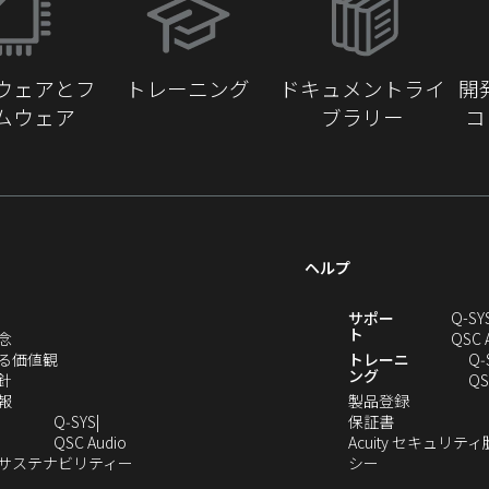
し
い
ウ
ウェアとフ
トレーニング
ドキュメントライ
開
ィ
ムウェア
ブラリー
コ
ン
ド
ウ
で
開
き
ヘルプ
ま
す）
新
サポー
Q-SY
ト
（新
念
QSC 
し
（新
る価値観
トレーニ
Q‑
ング
い
（新
し
針
QS
ウ
し
（新
い
（新
報
製品登録
ィ
い
し
ウ
（新
し
Q‑SYS
保証書
ン
ウ
い
ィ
（新
し
い
QSC Audio
Acuity セキュリテ
ド
ィ
ウ
ン
し
（新
（新
い
ウ
のサステナビリティー
シー
（新
ウ
ン
ィ
ド
い
し
し
ウ
ィ