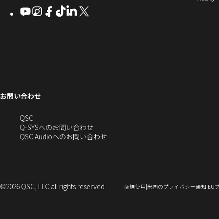
Q-
ン
ィ
ィ
ィ
ィ
し
開
開
Youtube
（新
Instagram
（新
Facebook
（新
TikTok
（新
LinkedIn
（新
X
（新
SYS
ド
き
ン
ン
ン
ン
き
し
し
し
し
し
し
い
ま
コ
ウ
ド
ド
ド
ド
ま
い
い
い
い
い
い
す
ウ
ウ
ウ
ウ
す）
ミ
で
ウ
ウ
ウ
ウ
ウ
ウ
ウ
で
で
で
で
ィ
ィ
ィ
ィ
ィ
ィ
ュ
開
ィ
開
開
開
開
ン
ン
ン
ン
ン
ン
ニ
き
き
き
き
き
ド
ド
ド
ド
ド
ド
ン
ま
ま
ま
ま
テ
ま
ウ
ウ
ウ
ウ
ウ
ウ
す）
す）
す）
す）
お問い合わせ
ド
で
で
で
で
で
で
ィ
す）
開
開
開
開
開
開
ー
ウ
へ
QSC
き
き
き
き
き
き
の
Q-SYSへのお問い合わせ
ま
ま
ま
ま
ま
ま
で
お
（新
QSC Audioへのお問い合わせ
す）
す）
す）
す）
す）
す）
問
し
開
い
い
合
ウ
き
わ
ィ
せ
ン
©2026 QSC, LLC all rights reserved
（新
（新
商標使用
米国のプライバシー通知
EU
ま
(新
ド
し
し
い
い
し
ウ
ウ
ウ
す）
い
で
ィ
ィ