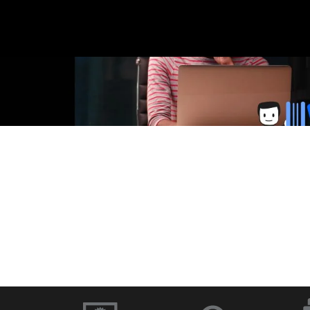
に
移
在
の
ス
ラ
イ
ド：
移
動
1
／
1
ソフトウェアと
ドキュメント
ファームウェア
イブラリー