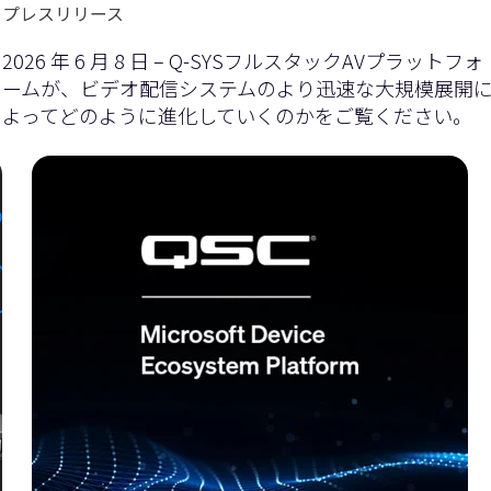
プレスリリース
2026 年 6 月 8 日 – Q-SYSフルスタックAVプラットフォ
ームが、ビデオ配信システムのより迅速な大規模展開
よってどのように進化していくのかをご覧ください。