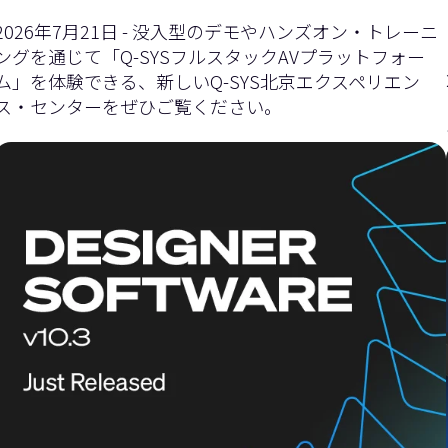
イ
ダ
2026年7月21日 - 没入型のデモやハンズオン・トレーニ
ングを通じて「Q-SYSフルスタックAVプラットフォー
ム」を体験できる、新しいQ-SYS北京エクスペリエン
ス・センターをぜひご覧ください。
ダ
ー
ー
を