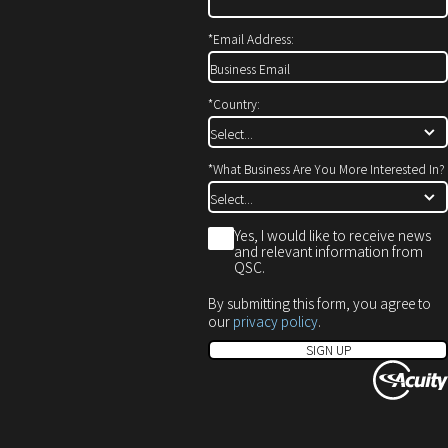
開
で
ド
き
開
ウ
*
Email Address:
ま
き
で
す）
ま
開
す）
き
*
Country:
ま
す）
*
What Business Are You More Interested In?
*
Yes, I would like to receive news
and relevant information from
QSC.
By submitting this form, you agree to
our
privacy policy
.
SIGN UP