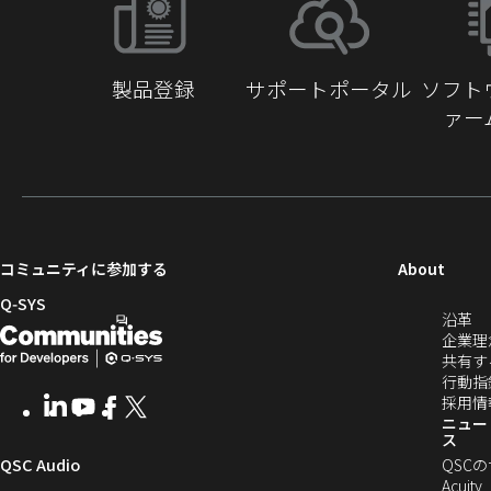
動
製品登録
サポートポータル
ソフト
ァー
（新
コミュニティに参加する
About
し
Q‑SYS
（
沿革
い
開
（新
し
企業理
ウ
発
し
い
共有す
ィ
ウ
行動指
者
い
ン
ィ
採用情
LinkedIn
（新
Youtube
（新
Facebook
（新
X
（新
向
ウ
ン
ニュー
ド
し
し
し
し
ス
ド
ウ
い
い
い
い
け
ィ
（新
QSC Audio
ウ
QSC
で
ウ
ウ
ウ
ウ
で
Acuity