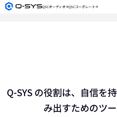
QSCオーディオ
QSCコーポレート
Q-
SYS
検
オ
索
ー
現
デ
在
ィ
オ
の
製
ス
品
ホ
ラ
ー
イ
ム
ペ
ド：
ー
ス
4
ジ
／
Q-SYS の役割は、自信
5
み出すためのツー