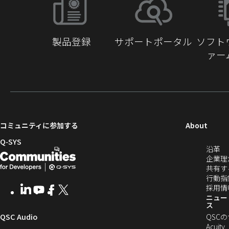
動
製品登録
サポートポータル
ソフト
ァー
（新
コミュニティに参加する
About
し
Q‑SYS
（
沿革
い
開
（新
し
企業理
ウ
発
し
い
共有す
ィ
ウ
行動指
者
い
ン
ィ
採用情
LinkedIn
（新
Youtube
（新
Facebook
（新
X
（新
向
ウ
ン
ニュー
ド
し
し
し
し
ス
ド
ウ
い
い
い
い
け
ィ
（新
QSC Audio
ウ
QSC
で
ウ
ウ
ウ
ウ
で
Acuity