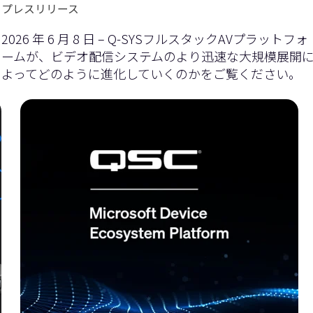
プレスリリース
2026 年 6 月 8 日 – Q-SYSフルスタックAVプラットフォ
ームが、ビデオ配信システムのより迅速な大規模展開
よってどのように進化していくのかをご覧ください。