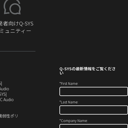
発者向けQ-SYS
ミュニティー
Q-SYS
の最新情報をご覧くださ
い
（新
S
*
First Name:
し
（新
Audio
い
し
SYS
ウ
い
（新
C Audio
*
Last Name:
ィ
ウ
し
ン
ィ
い
ド
ン
ウ
ィ脆弱性ポリ
ウ
ド
ィ
*
Company Name:
で
ウ
ン