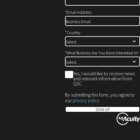
開
で
ド
き
開
ウ
*
Email Address:
ま
き
で
す）
ま
開
す）
き
*
Country:
ま
す）
*
What Business Are You More Interested In?
*
Yes, I would like to receive news
and relevant information from
QSC.
By submitting this form, you agree to
our
privacy policy
.
SIGN UP