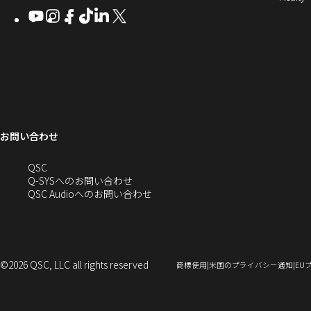
Q-
ン
ィ
ィ
ィ
ィ
し
開
開
Youtube
（新
Instagram
（新
Facebook
（新
TikTok
（新
LinkedIn
（新
X
（新
SYS
ド
き
ン
ン
ン
ン
き
し
し
し
し
し
し
い
ま
コ
ウ
ド
ド
ド
ド
ま
い
い
い
い
い
い
す
ウ
ウ
ウ
ウ
す）
ミ
で
ウ
ウ
ウ
ウ
ウ
ウ
ウ
で
で
で
で
ィ
ィ
ィ
ィ
ィ
ィ
ュ
開
ィ
開
開
開
開
ン
ン
ン
ン
ン
ン
ニ
き
き
き
き
き
ド
ド
ド
ド
ド
ド
ン
ま
ま
ま
ま
テ
ま
ウ
ウ
ウ
ウ
ウ
ウ
す）
す）
す）
す）
お問い合わせ
ド
で
で
で
で
で
で
ィ
す）
開
開
開
開
開
開
ー
ウ
へ
QSC
き
き
き
き
き
き
の
Q-SYSへのお問い合わせ
ま
ま
ま
ま
ま
ま
で
お
（新
QSC Audioへのお問い合わせ
す）
す）
す）
す）
す）
す）
問
し
開
い
い
合
ウ
き
わ
ィ
せ
ン
©2026 QSC, LLC all rights reserved
（新
（新
商標使用
米国のプライバシー通知
EU
ま
(新
ド
し
し
い
い
し
ウ
ウ
ウ
す）
い
で
ィ
ィ