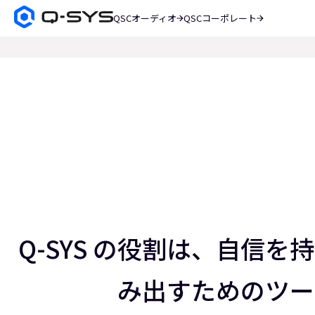
QSCオーディオ
QSCコーポレート
Q-
SYS
検
オ
索
ー
現
デ
在
ィ
オ
の
製
ス
品
ホ
ラ
ー
イ
ム
ペ
ド：
ー
ス
3
ジ
／
Q-SYS の役割は、自信
5
み出すためのツー