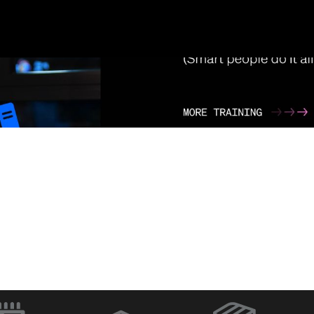
ラ
Q-SYS Designer
ネットワー
Software
イッチ
（新