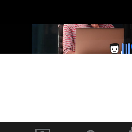
に
移
在
の
ス
ラ
イ
ド：
移
動
1
／
1
ソフトウェアと
ドキュメント
ファームウェア
イブラリー