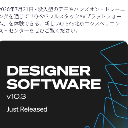
イ
ダ
2026年7月21日 - 没入型のデモやハンズオン・トレーニ
ングを通じて「Q-SYSフルスタックAVプラットフォー
ム」を体験できる、新しいQ-SYS北京エクスペリエン
ス・センターをぜひご覧ください。
ダ
ー
ー
を