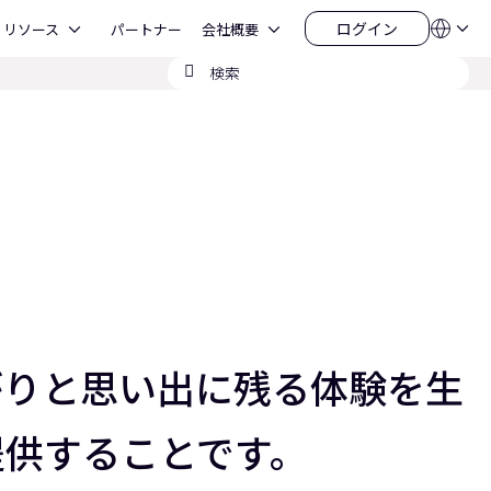
Open リソース
Open 会社概要
ログイン
リソース
パートナー
会社概要
言
ロ
語
グ
検
QSYS.com (English)
イ
India (English)
索
ン
Deutsch
の
Español
送
Français
信
日本語
한국어
China (中文)
ながりと思い出に残る体験を生
提供することです。