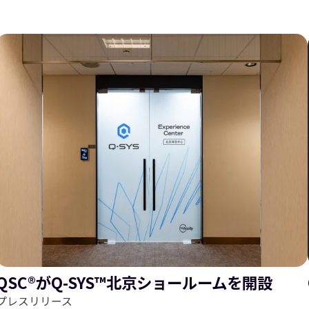
ス
ラ
ラ
イ
QSC®がQ-SYS™北京ショールームを開設
プレスリリース