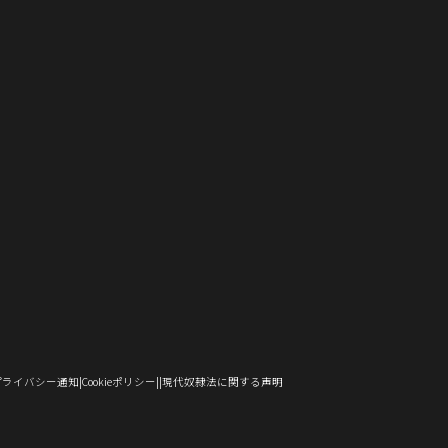
し
で
ド
ン
ウ
ウ
い
い
ィ
ン
い
開
ウ
ド
で
ィ
ウ
ウ
ン
ド
ウ
き
で
ウ
開
ン
ィ
ィ
ド
ウ
）
ィ
ま
開
で
き
ド
ン
ン
ウ
で
ン
す）
き
開
ま
ウ
ド
ド
で
開
ド
ま
き
す）
で
ウ
ウ
開
き
ウ
す）
ま
開
で
で
き
ま
で
す）
き
開
開
ま
す）
開
ま
き
き
す）
き
す）
ま
ま
ま
す）
す）
す）
（新
（新
（新
プライバシー通知
Cookieポリシー
現代奴隷法に関する声明
し
し
し
い
い
い
ウ
ウ
ウ
ィ
ィ
ィ