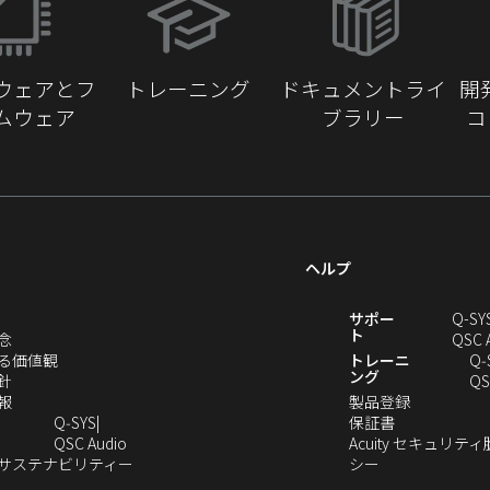
し
い
ウ
ウェアとフ
トレーニング
ドキュメントライ
開
ィ
ムウェア
ブラリー
コ
ン
ド
ウ
で
開
き
ヘルプ
ま
す）
新
サポー
Q-SY
ト
（新
念
QSC 
し
（新
る価値観
トレーニ
Q‑
ング
い
（新
し
針
QS
ウ
し
（新
い
（新
報
製品登録
ィ
い
し
ウ
（新
し
Q‑SYS
保証書
ン
ウ
い
ィ
（新
し
い
QSC Audio
Acuity セキュリテ
ド
ィ
ウ
ン
し
（新
（新
い
ウ
のサステナビリティー
シー
（新
ウ
ン
ィ
ド
い
し
し
ウ
ィ