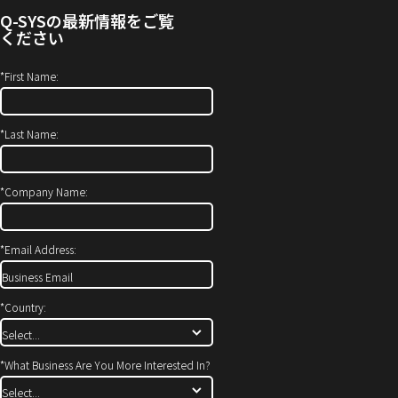
せ
ィ
Q-SYS
の最新情報をご覧
(新
ン
ください
し
ド
い
ウ
*
First Name:
ウ
で
ィ
開
*
Last Name:
ン
き
ド
ま
ウ
す）
*
Company Name:
で
開
*
Email Address:
き
ま
す)
*
Country:
*
What Business Are You More Interested In?