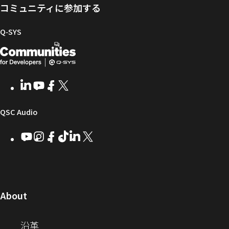
ー
ア
グ
ト
Q-
コミュニティに参加する
タ
と
ラ
SYS
ル
フ
イ
コ
Q‑SYS
ァ
ブ
ミ
開
（新
ー
ラ
ュ
ム
リ
ニ
発
し
ウ
ー
テ
者
い
ェ
ィ
LinkedIn
（新
Youtube
（新
Facebook
（新
X
（新
向
ウ
ア
ー
し
し
し
し
い
い
い
い
け
ィ
（新
QSC Audio
ウ
ウ
ウ
ウ
Q-
ン
ィ
ィ
ィ
ィ
し
Youtube
（新
Instagram
（新
Facebook
（新
TikTok
（新
LinkedIn
（新
X
（新
SYS
ド
ン
ン
ン
ン
し
し
し
し
し
し
い
コ
ウ
ド
ド
ド
ド
い
い
い
い
い
い
ウ
ウ
ウ
ウ
ミ
で
ウ
ウ
ウ
ウ
ウ
ウ
ウ
で
で
で
で
ィ
ィ
ィ
ィ
ィ
ィ
ュ
開
ィ
開
開
開
開
ン
ン
ン
ン
ン
ン
（新
About
ニ
き
き
き
き
き
ド
ド
ド
ド
ド
ド
し
ン
ま
ま
ま
ま
テ
ま
ウ
ウ
ウ
ウ
ウ
ウ
い
（新
沿革
す）
す）
す）
す）
ド