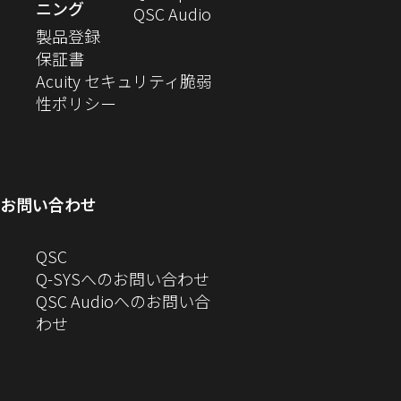
ニング
ウ
い
（新
QSC Audio
ま
き
（新
ィ
ウ
し
製品登録
す）
ま
（新
し
ン
ィ
い
保証書
す）
し
い
ド
ン
ウ
Acuity セキュリティ脆弱
い
ウ
（新
ウ
ド
ィ
性ポリシー
ウ
ィ
し
で
ウ
ン
ィ
ン
い
開
で
ド
ン
ド
ウ
き
開
ウ
ド
ウ
ィ
ま
き
で
お問い合わせ
ウ
で
ン
す）
ま
開
で
開
ド
す）
き
へ
QSC
開
き
ウ
ま
の
Q-SYSへのお問い合わせ
き
ま
で
す）
お
QSC Audioへのお問い合
ま
す）
開
問
（新
わせ
す）
き
い
し
ま
合
い
す）
わ
ウ