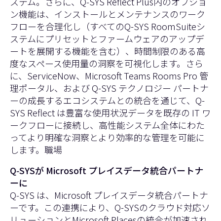
ステム。さらに、Q‑SYS Reflect Plus内のオプショ
ン機能は、インストールとメンテナンスのワーク
フローを合理化し（すべてのQ-SYS RoomSuiteシ
ステムにプリセットとファームウェアのアップデ
ートを展開する機能を含む）、時間制限のある高
度なスペース使用量の洞察を可視化します。さら
に、ServiceNow、Microsoft Teams Rooms Pro 管
理ポータル、および Q-SYS テクノロジー パートナ
ーの成長するエコシステムとの統合を通じて、Q-
SYS Reflect は豊富な使用状況データを既存の IT ワ
ークフローに接続し、高性能システム全体にわた
ってより明確な洞察とより効率的な管理を可能に
します。職場
Q‑SYSが Microsoft プレイスデータ統合パートナ
ーに
Q‑SYS は、Microsoft プレイスデータ統合パートナ
ーです。この連携により、Q-SYSのクラウド対応ソ
リューションとMicrosoft Placesの統合が加速され