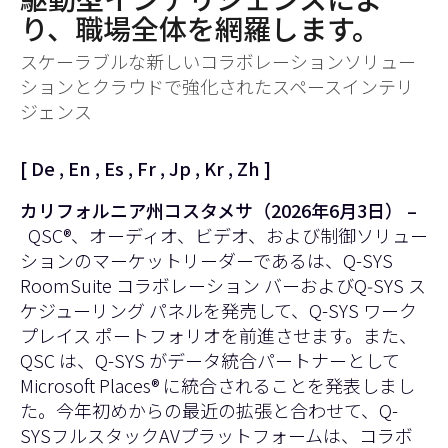
り、職場全体を網羅します。
スケーラブルな新しいコラボレーションソリュー
ションとクラウドで強化されたスペースインテリ
ジェンス
[
De
,
En
,
Es
,
Fr
,
Jp
,
Kr
,
Zh
]
カリフォルニア州コスタメサ（2026年6月3日） –
QSC
®、オーディオ、ビデオ、および制御ソリュー
ションのマーケットリーダーであるは、
Q-SYS
RoomSuite コラボレーション バー
および
Q‑SYS ス
ケジューリング パネル
を発売して、Q-SYS ワーク
プレイス ポートフォリオを前進させます。また、
QSC は、Q-SYS がデータ統合パートナーとして
Microsoft Places® に統合されることを発表しまし
た。今年初めからの最近の拡張と合わせて、Q-
SYSフルスタックAVプラットフォームは、コラボ