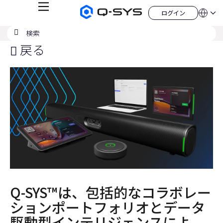
メ
ログイン
Q-
言
ロ
ニ
語
SYS
グ
ュ
検
検
オ
イ
QSYS.com (English)
索
ン
ー
索
ー
India (English)
戻る
デ
の
ィ
Deutsch
送
オ
Español
製
信
Français
品
ホ
日本語
ー
한국어
ム
China (中文)
ペ
ー
ジ
Q-SYS™は、包括的なコラボレー
ションポートフォリオとデータ
駆動型インテリジェンスによ