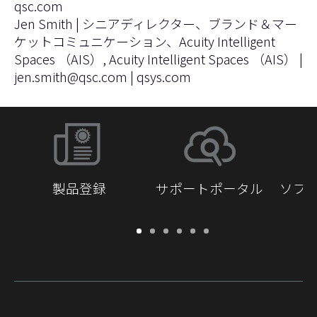
qsc.com
Jen Smith | シニアディレクター、ブランド＆マー
ケットコミュニケーション、Acuity Intelligent
Spaces （AIS）, Acuity Intelligent Spaces （AIS） |
jen.smith@qsc.com
|
qsys.com
製品登録
サポートポータル
ソフ
保
サ
ソ
ト
ド
開
証・
ポ
フ
レ
キ
発
登
ー
ト
ー
ュ
者
録
ト
ウ
ニ
メ
向
ポ
ェ
ン
ン
け