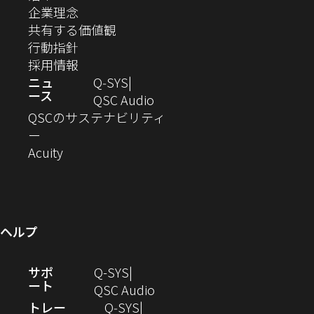
で
で
で
で
で
で
ィ
す）
ウ
し
（新
企業理念
開
開
開
開
開
開
ィ
ー
ウ
い
し
（新
共有する価値観
き
き
き
き
き
き
ン
ウ
い
（新
し
行動指針
ま
ま
ま
ま
ま
ま
で
ド
ィ
ウ
し
（新
い
採用情報
す）
す）
す）
す）
す）
す）
ウ
開
ン
ィ
い
し
ウ
ニュ
Q‑SYS
で
ース
ド
ン
ウ
い
ィ
（新
QSC Audio
開
き
ウ
ド
ィ
ウ
ン
し
QSCのサステナビリティ
き
ま
（新
で
ウ
ン
ィ
ド
い
ー
ま
し
開
（新
で
ド
ン
ウ
ウ
Acuity
す）
す）
い
き
し
開
ウ
ド
で
ィ
ウ
ま
い
き
で
ウ
開
ン
ィ
す）
ウ
ま
開
で
き
ド
ン
ィ
す）
き
開
ま
ウ
ヘルプ
ド
ン
ま
き
す）
で
ウ
ド
す）
ま
開
（新
サポ
Q-SYS
で
ウ
す）
き
ート
し
（新
QSC Audio
開
で
ま
い
し
トレー
Q‑SYS
き
開
す）