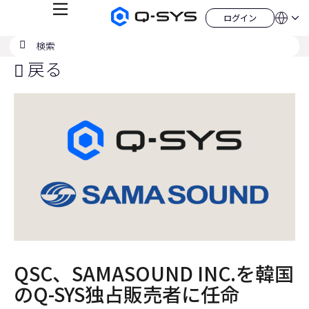
メ
ログイン
Q-
言
ロ
ニ
語
SYS
グ
ュ
検
検
オ
イ
QSYS.com (English)
索
ン
ー
索
ー
India (English)
戻る
デ
の
ィ
Deutsch
送
オ
Español
製
信
Français
品
ホ
日本語
ー
한국어
ム
China (中文)
ペ
ー
ジ
QSC、SAMASOUND INC.を韓国
のQ-SYS独占販売者に任命