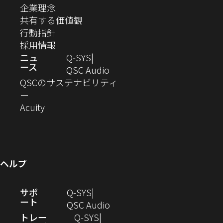
ィ
す）
ウ
し
（新
企業理念
開
開
開
開
開
開
ィ
ー
ウ
い
し
（新
共有する価値観
き
き
き
き
き
き
ン
ウ
い
（新
し
行動指針
ま
ま
ま
ま
ま
ま
で
ド
ィ
ウ
し
（新
い
採用情報
す）
す）
す）
す）
す）
す）
ウ
開
ン
ィ
い
し
ウ
ニュ
Q‑SYS
で
ース
ド
ン
ウ
い
ィ
（新
QSC Audio
開
き
ウ
ド
ィ
ウ
ン
し
QSCのサステナビリティ
き
ま
（新
で
ウ
ン
ィ
ド
い
ー
ま
し
開
（新
で
ド
ン
ウ
ウ
Acuity
す）
す）
い
き
し
開
ウ
ド
で
ィ
ウ
ま
い
き
で
ウ
開
ン
ィ
す）
ウ
ま
開
で
き
ド
ン
ィ
す）
き
開
ま
ウ
ヘルプ
ド
ン
ま
き
す）
で
ウ
ド
す）
ま
開
（新
サポ
Q-SYS
で
ウ
す）
き
ート
し
（新
QSC Audio
開
で
ま
い
し
トレー
Q‑SYS
き
開
す）