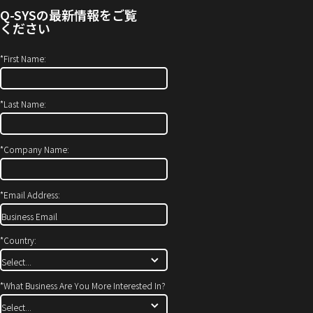
せ
ィ
Q-SYS
の最新情報をご覧
(新
ン
ください
し
ド
い
ウ
*
First Name:
ウ
で
ィ
開
*
Last Name:
ン
き
ド
ま
ウ
す）
*
Company Name:
で
開
*
Email Address:
き
ま
す)
*
Country:
*
What Business Are You More Interested In?