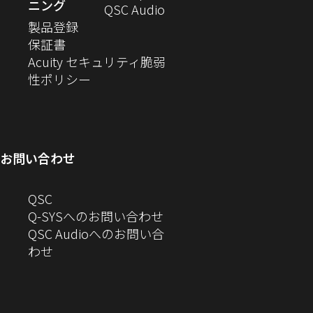
ニング
ウ
い
（新
QSC Audio
ま
き
（新
ィ
ウ
し
製品登録
す）
ま
（新
し
ン
ィ
い
保証書
す）
し
い
ド
ン
ウ
Acuity セキュリティ脆弱
い
ウ
（新
ウ
ド
ィ
性ポリシー
ウ
ィ
し
で
ウ
ン
ィ
ン
い
開
で
ド
ン
ド
ウ
き
開
ウ
ド
ウ
ィ
ま
き
で
お問い合わせ
ウ
で
ン
す）
ま
開
で
開
ド
す）
き
へ
QSC
開
き
ウ
ま
の
Q-SYSへのお問い合わせ
き
ま
で
す）
お
QSC Audioへのお問い合
ま
す）
開
問
（新
わせ
す）
き
い
し
ま
合
い
す）
わ
ウ