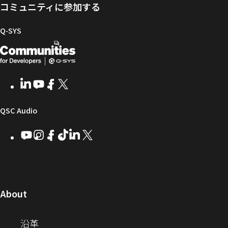
ー
ア
グ
ト
Q-
コミュニティに参加する
タ
と
ラ
SYS
ル
フ
イ
コ
Q‑SYS
ァ
ブ
ミ
開
（新
ー
ラ
ュ
ム
リ
ニ
発
し
ウ
ー
テ
者
い
ェ
ィ
LinkedIn
（新
Youtube
（新
Facebook
（新
X
（新
向
ウ
ア
ー
し
し
し
し
い
い
い
い
け
ィ
（新
QSC Audio
ウ
ウ
ウ
ウ
Q-
ン
ィ
ィ
ィ
ィ
し
Youtube
（新
Instagram
（新
Facebook
（新
TikTok
（新
LinkedIn
（新
X
（新
SYS
ド
ン
ン
ン
ン
し
し
し
し
し
し
い
コ
ウ
ド
ド
ド
ド
い
い
い
い
い
い
ウ
ウ
ウ
ウ
ミ
で
ウ
ウ
ウ
ウ
ウ
ウ
ウ
で
で
で
で
ィ
ィ
ィ
ィ
ィ
ィ
ュ
開
ィ
開
開
開
開
ン
ン
ン
ン
ン
ン
（新
About
ニ
き
き
き
き
き
ド
ド
ド
ド
ド
ド
し
ン
ま
ま
ま
ま
テ
ま
ウ
ウ
ウ
ウ
ウ
ウ
い
（新
沿革
す）
す）
す）
す）
ド
で
で
で
で
で
で