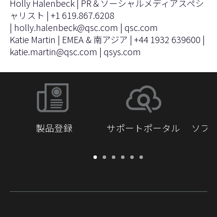
Holly Halenbeck | PR＆ソーシャルメディアスペシ
ャリスト | +1 619.867.6208
|
holly.halenbeck@qsc.com
|
qsc.com
Katie Martin | EMEA & 南アジア | +44 1932 639600 |
katie.martin@qsc.com
|
qsys.com
製品登録
サポートポータル
ソフ
保
サ
ソ
ト
ド
開
証・
ポ
フ
レ
キ
発
登
ー
ト
ー
ュ
者
録
ト
ウ
ニ
メ
向
ポ
ェ
ン
ン
け