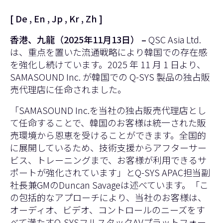
[
De
,
En
,
Jp
,
Kr
,
Zh
]
香港、九龍（2025年11月13日）
–
QSC Asia Ltd.
は、重点を置いた流通戦略により韓国での存在感
を強化し続けています。2025 年 11 月 1 日より、
SAMASOUND Inc. が韓国での Q-SYS 製品の独占販
売代理店に任命されました。
「SAMASOUND Inc.を当社の独占販売代理店とし
て任命することで、韓国のお客様は統一された販
売環境から恩恵を受けることができます。全国的
に展開しているため、技術支援からアフターサー
ビス、トレーニングまで、お客様が利用できるサ
ポートが強化されています」とQ-SYS APAC担当副
社長兼GMのDuncan Savageは述べています。「こ
の包括的なアプローチにより、当社のお客様は、
オーディオ、ビデオ、コントロールのニーズをす
べて満たすQ-SYSフルスタックAVプラットフォー