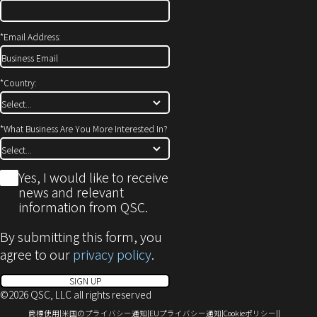
で
開
*
Email Address:
き
ま
す)
*
Country:
*
What Business Are You More Interested In?
*
Yes, I would like to receive
news and relevant
information from QSC.
By submitting this form, you
agree to our
privacy policy
.
SIGN UP
©2026 QSC, LLC all rights reserved
（新
（新
（新
（新
商標使用
米国のプライバシー通知
EUプライバシー通知
Cookieポリシー