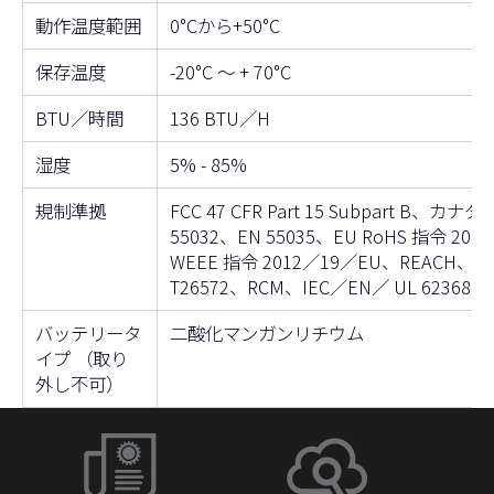
動作温度範囲
0°Cから+50°C
保存温度
-20°C ～ + 70°C
BTU／時間
136 BTU／H
湿度
5% - 85%
規制準拠
FCC 47 CFR Part 15 Subpart B、カナダ 
55032、EN 55035、EU RoHS 指令 20
WEEE 指令 2012／19／EU、REACH、中
T26572、RCM、IEC／EN／ UL 62368-1
バッテリータ
二酸化マンガンリチウム
イプ （取り
外し不可）