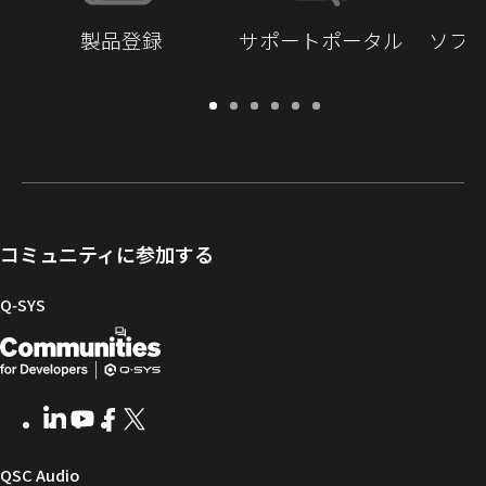
製品登録
サポートポータル
ソフ
保
サ
ソ
ト
ド
開
証・
ポ
フ
レ
キ
発
登
ー
ト
ー
ュ
者
録
ト
ウ
ニ
メ
向
ポ
ェ
ン
ン
け
ー
ア
グ
ト
Q-
コミュニティに参加する
タ
と
ラ
SYS
ル
フ
イ
コ
Q‑SYS
ァ
ブ
ミ
開
（新
ー
ラ
ュ
ム
リ
ニ
発
し
ウ
ー
テ
者
い
ェ
ィ
LinkedIn
（新
Youtube
（新
Facebook
（新
X
（新
向
ウ
ア
ー
し
し
し
し
い
い
い
い
け
ィ
（新
QSC Audio