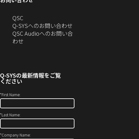
ウ
で
ン
す）
ま
開
で
開
ド
す）
き
へ
QSC
開
き
ウ
ま
の
Q-SYSへのお問い合わせ
き
ま
で
す）
お
QSC Audioへのお問い合
ま
す）
開
問
（新
わせ
す）
き
い
し
ま
合
い
す）
わ
ウ
せ
ィ
Q-SYS
の最新情報をご覧
(新
ン
ください
し
ド
い
ウ
*
First Name:
ウ
で
ィ
開
*
Last Name:
ン
き
ド
ま
ウ
す）
*
Company Name: