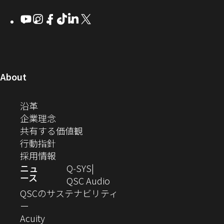
ウ
ウ
ウ
ウ
Q-
ン
ィ
ィ
ィ
ィ
し
Youtube
（新
Instagram
（新
Facebook
（新
TikTok
（新
LinkedIn
（新
X
（新
SYS
ド
ン
ン
ン
ン
し
し
し
し
し
し
い
コ
ウ
ド
ド
ド
ド
い
い
い
い
い
い
ウ
ウ
ウ
ウ
ミ
で
ウ
ウ
ウ
ウ
ウ
ウ
ウ
で
で
で
で
ィ
ィ
ィ
ィ
ィ
ィ
ュ
開
ィ
開
開
開
開
ン
ン
ン
ン
ン
ン
（新
About
ニ
き
き
き
き
き
ド
ド
ド
ド
ド
ド
し
ン
ま
ま
ま
ま
テ
ま
ウ
ウ
ウ
ウ
ウ
ウ
い
（新
沿革
す）
す）
す）
す）
ド
で
で
で
で
で
で
ィ
す）
ウ
し
（新
企業理念
開
開
開
開
開
開
ィ
ー
ウ
い
し
（新
共有する価値観
き
き
き
き
き
き
ン
ウ
い
（新
し
行動指針
ま
ま
ま
ま
ま
ま
で
ド
ィ
ウ
し
（新
い
採用情報
す）
す）
す）
す）
す）
す）
ウ
開
ン
ィ
い
し
ウ
ニュ
Q‑SYS
で
ース
ド
ン
ウ
い
ィ
（新
QSC Audio
開
き
ウ
ド
ィ
ウ
ン
し
QSCのサステナビリティ
き
ま
（新
で
ウ
ン
ィ
ド
い
ー
ま
し
開
（新
で
ド
ン
ウ
ウ
Acuity
す）
す）