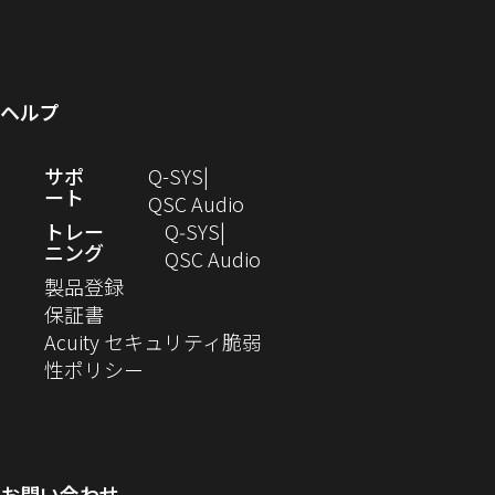
い
き
し
開
ウ
ド
で
ィ
ウ
ま
い
き
で
ウ
開
ン
ィ
す）
ウ
ま
開
で
き
ド
ン
ィ
す）
き
開
ま
ウ
ヘルプ
ド
ン
ま
き
す）
で
ウ
ド
す）
ま
開
（新
サポ
Q-SYS
で
ウ
す）
き
ート
し
（新
QSC Audio
開
で
ま
い
し
トレー
Q‑SYS
き
開
す）
ニング
ウ
い
（新
QSC Audio
ま
き
（新
ィ
ウ
し
製品登録
す）
ま
（新
し
ン
ィ
い
保証書
す）
し
い
ド
ン
ウ
Acuity セキュリティ脆弱
い
ウ
（新
ウ
ド
ィ
性ポリシー
ウ
ィ
し
で
ウ
ン
ィ
ン
い
開
で
ド
ン
ド
ウ
き
開
ウ
ド
ウ
ィ
ま
き
で
お問い合わせ