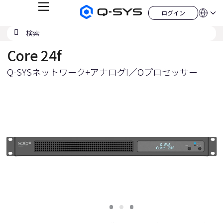
メ
ログイン
Q-
言
ロ
ニ
語
SYS
グ
ュ
検
検
オ
イ
QSYS.com (English)
索
ン
ー
索
ー
India (English)
デ
Core 24f
の
ィ
Deutsch
送
オ
Español
製
Q-SYSネットワーク+アナログI／Oプロセッサー
信
Français
品
ホ
日本語
ー
한국어
ム
China (中文)
ペ
ー
ジ
ス
ス
ス
ラ
ラ
ラ
イ
イ
イ
ド
ド
ド
1
2
3