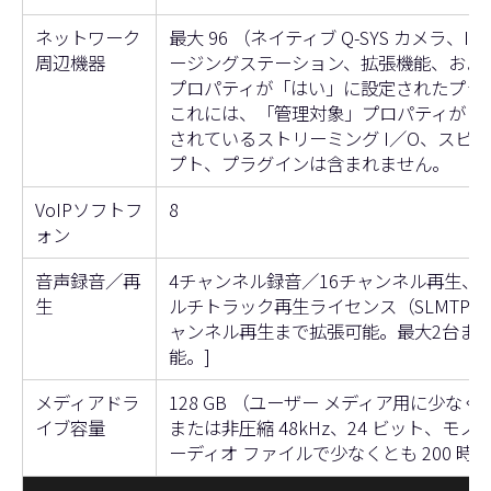
ネットワーク
最大 96 （ネイティブ Q-SYS カメラ、I/
周辺機器
ージングステーション、拡張機能、およ
プロパティが「はい」に設定されたプラ
これには、「管理対象」プロパティが「
されているストリーミング I／O、スピ
プト、プラグインは含まれません。
VoIPソフトフ
8
ォン
音声録音／再
4チャンネル録音／16チャンネル再生、
生
ルチトラック再生ライセンス（SLMTP-3
ャンネル再生まで拡張可能。最大2台ま
能。]
メディアドラ
128 GB （ユーザー メディア用に少なくとも
イブ容量
または非圧縮 48kHz、24 ビット、モノラ
ーディオ ファイルで少なくとも 200 時