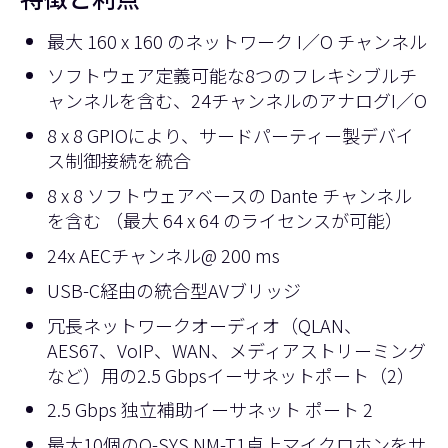
最大 160 x 160 のネットワーク I／O チャンネル
ソフトウェア定義可能な8つのフレキシブルチ
ャンネルを含む、24チャンネルのアナログI／O
8 x 8 GPIOにより、サードパーティー製デバイ
ス制御接続を統合
8 x 8 ソフトウェアベースの Dante チャンネル
を含む （最大 64 x 64 のライセンスが可能）
24x AECチャンネル@ 200 ms
USB-C経由の統合型AVブリッジ
冗長ネットワークオーディオ（QLAN、
AES67、VoIP、WAN、メディアストリーミング
など）用の2.5 Gbpsイーサネットポート（2）
2.5 Gbps 独立補助イーサネット ポート 2
最大10個のQ-SYS NM-T1卓上マイクロホンをサ