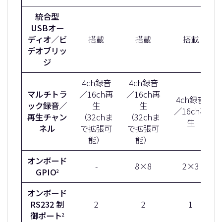
統合型
USBオー
ディオ／ビ
搭載
搭載
搭載
デオブリッ
ジ
4ch録音
4ch録音
マルチトラ
／16ch再
／16ch再
4ch録音
ック録音／
生
生
／16ch再
再生チャン
（32chま
（32chま
生
ネル
で拡張可
で拡張可
能）
能）
オンボード
-
8×8
2×3
GPIO
2
オンボード
RS232 制
2
2
1
御ポート
2