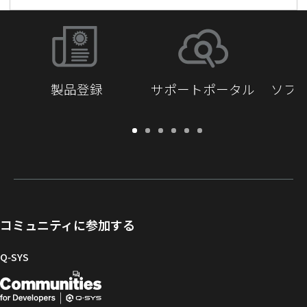
製品登録
サポートポータル
ソフ
保
サ
ソ
ト
ド
開
証・
ポ
フ
レ
キ
発
登
ー
ト
ー
ュ
者
録
ト
ウ
ニ
メ
向
ポ
ェ
ン
ン
け
ー
ア
グ
ト
Q-
コミュニティに参加する
タ
と
ラ
SYS
ル
フ
イ
コ
Q‑SYS
ァ
ブ
ミ
開
（新
ー
ラ
ュ
ム
リ
ニ
発
し