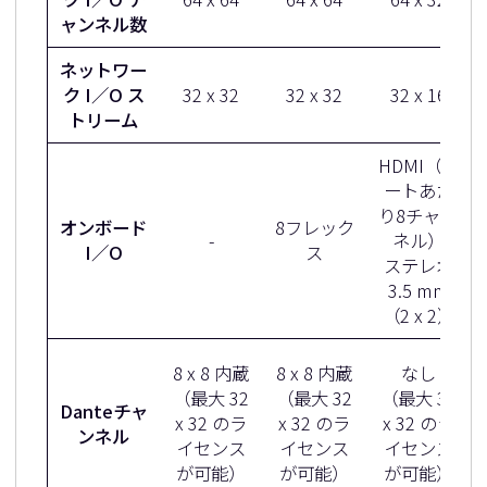
ャンネル数
ネットワー
ク I／O ス
32 x 32
32 x 32
32 x 16
トリーム
HDMI（ポ
ートあた
り8チャン
オンボード
8フレック
-
ネル）
I／O
ス
ステレオ
3.5 mm
（2 x 2）
8 x 8 内蔵
8 x 8 内蔵
なし
（最大 32
（最大 32
（最大 32
Danteチャ
x 32 のラ
x 32 のラ
x 32 のラ
ンネル
イセンス
イセンス
イセンス
が可能）
が可能）
が可能）