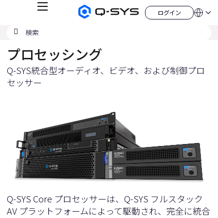
メ
ログイン
Q-
言
ロ
ニ
語
SYS
グ
ュ
検
検
オ
イ
QSYS.com (English)
索
ン
ー
索
ー
India (English)
デ
プロセッシング
の
ィ
Deutsch
送
オ
Español
製
Q-SYS統合型オーディオ、ビデオ、および制御プロ
信
Français
品
セッサー
ホ
日本語
ー
한국어
ム
China (中文)
ペ
ー
ジ
Q-SYS Core プロセッサーは、
Q-SYS フルスタック
AV プラットフォーム
によって駆動され、完全に統合