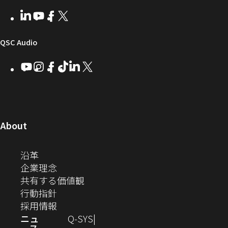
ウ
ー
テ
者
い
ェ
ィ
LinkedIn
（新
Youtube
（新
Facebook
（新
X
（新
向
ウ
ア
ー
し
し
し
し
い
い
い
い
け
ィ
（新
QSC Audio
ウ
ウ
ウ
ウ
Q-
ン
ィ
ィ
ィ
ィ
し
Youtube
（新
Instagram
（新
Facebook
（新
TikTok
（新
LinkedIn
（新
X
（新
SYS
ド
ン
ン
ン
ン
し
し
し
し
し
し
い
コ
ウ
ド
ド
ド
ド
い
い
い
い
い
い
ウ
ウ
ウ
ウ
ミ
で
ウ
ウ
ウ
ウ
ウ
ウ
ウ
で
で
で
で
ィ
ィ
ィ
ィ
ィ
ィ
ュ
開
ィ
開
開
開
開
ン
ン
ン
ン
ン
ン
（新
About
ニ
き
き
き
き
き
ド
ド
ド
ド
ド
ド
し
ン
ま
ま
ま
ま
テ
ま
ウ
ウ
ウ
ウ
ウ
ウ
い
（新
沿革
す）
す）
す）
す）
ド
で
で
で
で
で
で
ィ
す）
ウ
し
（新
企業理念
開
開
開
開
開
開
ィ
ー
ウ
い
し
（新
共有する価値観
き
き
き
き
き
き
ン
ウ
い
（新
し
行動指針
ま
ま
ま
ま
ま
ま
で
ド
ィ
ウ
し
（新
い
採用情報
す）
す）
す）
す）
す）
す）
ウ
開
ン
ィ
い
し
ウ
ニュ
Q‑SYS
で