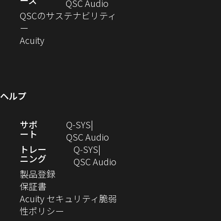
ース
ド
ン
ウ
い
ィ
（新
QSC Audio
開
き
ウ
ド
ィ
ウ
ン
し
QSCのサステナビリティ
き
ま
（新
で
ウ
ン
ィ
ド
い
ー
ま
し
開
（新
で
ド
ン
ウ
ウ
Acuity
す）
す）
い
き
し
開
ウ
ド
で
ィ
ウ
ま
い
き
で
ウ
開
ン
ィ
す）
ウ
ま
開
で
き
ド
ン
ィ
す）
き
開
ま
ウ
ヘルプ
ド
ン
ま
き
す）
で
ウ
ド
す）
ま
開
（新
サポ
Q-SYS
で
ウ
す）
き
ート
し
（新
QSC Audio
開
で
ま
い
し
トレー
Q‑SYS
き
開
す）
ニング
ウ
い
（新
QSC Audio
ま
き
（新
ィ
ウ
し
製品登録
す）
ま
（新
し
ン
ィ
い
保証書
す）
し
い
ド
ン
ウ
Acuity セキュリティ脆弱
い
ウ
（新
ウ
ド
ィ
性ポリシー