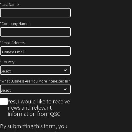
ィ
開
*
Last Name:
ン
き
ド
ま
ウ
す）
*
Company Name:
で
開
*
Email Address:
き
ま
す)
*
Country:
*
What Business Are You More Interested In?
*
Yes, I would like to receive
news and relevant
information from QSC.
By submitting this form, you