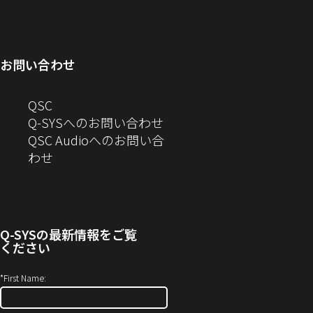
ウ
ィ
し
で
ウ
ン
ィ
ン
い
開
で
ド
ン
ド
ウ
き
開
ウ
ド
ウ
ィ
ま
き
で
お問い合わせ
ウ
で
ン
す）
ま
開
で
開
ド
す）
き
へ
QSC
開
き
ウ
ま
の
Q-SYSへのお問い合わせ
き
ま
で
す）
お
QSC Audioへのお問い合
ま
す）
開
問
（新
わせ
す）
き
い
し
ま
合
い
す）
わ
ウ
せ
ィ
Q-SYS
の最新情報をご覧
(新
ン
ください
し
ド
い
ウ
*
First Name:
ウ
で