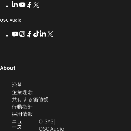
者
い
ェ
ィ
LinkedIn
（新
Youtube
（新
Facebook
（新
X
（新
向
ウ
ア
ー
し
し
し
し
い
い
い
い
け
ィ
（新
QSC Audio
ウ
ウ
ウ
ウ
Q-
ン
ィ
ィ
ィ
ィ
し
Youtube
（新
Instagram
（新
Facebook
（新
TikTok
（新
LinkedIn
（新
X
（新
SYS
ド
ン
ン
ン
ン
し
し
し
し
し
し
い
コ
ウ
ド
ド
ド
ド
い
い
い
い
い
い
ウ
ウ
ウ
ウ
ミ
で
ウ
ウ
ウ
ウ
ウ
ウ
ウ
で
で
で
で
ィ
ィ
ィ
ィ
ィ
ィ
ュ
開
ィ
開
開
開
開
ン
ン
ン
ン
ン
ン
（新
About
ニ
き
き
き
き
き
ド
ド
ド
ド
ド
ド
し
ン
ま
ま
ま
ま
テ
ま
ウ
ウ
ウ
ウ
ウ
ウ
い
（新
沿革
す）
す）
す）
す）
ド
で
で
で
で
で
で
ィ
す）
ウ
し
（新
企業理念
開
開
開
開
開
開
ィ
ー
ウ
い
し
（新
共有する価値観
き
き
き
き
き
き
ン
ウ
い
（新
し
行動指針
ま
ま
ま
ま
ま
ま
で
ド
ィ
ウ
し
（新
い
採用情報
す）
す）
す）
す）
す）
す）
ウ
開
ン
ィ
い
し
ウ
ニュ
Q‑SYS
で
ース
ド
ン
ウ
い
ィ
（新
QSC Audio
開
き