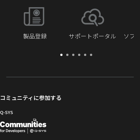
製品登録
サポートポータル
ソフ
保
サ
ソ
ト
ド
開
証・
ポ
フ
レ
キ
発
登
ー
ト
ー
ュ
者
録
ト
ウ
ニ
メ
向
ポ
ェ
ン
ン
け
ー
ア
グ
ト
Q-
コミュニティに参加する
タ
と
ラ
SYS
ル
フ
イ
コ
Q‑SYS
ァ
ブ
ミ
開
（新
ー
ラ
ュ
ム
リ
ニ
発
し
ウ
ー
テ