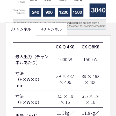
8チャンネル
4チャンネル
8
CX-Q 4K8
CX-Q8K8
チ
最大出力（チャン
1000 W
1500 W
ャ
ネルあたり）
ン
寸法
ネ
89 × 482
89 × 482
（H×W×D）
× 406
× 406
ル
mm
寸法
3.5 × 19
3.5 × 19
（H×W×D）
× 16
× 16
11.3kg／
11.8kg／
重量（本体）