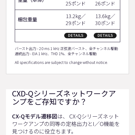
25ポンド
26ポンド
13.2kg／
13.6kg／
梱包重量
29ポンド
30ポンド
DETAILS
DETAILS
バースト出力 - 20 ms 1 kHz 正弦波バースト、全チャンネル駆動
連続出力 - EIA 1 kHz、THD 1%、全チャンネル駆動
All specifications are subject to change without notice.
CXD-Qシリーズネットワークア
ンプをご存知ですか？
CX-Qモデル遷移図
は、 CX-Qシリーズネット
ワークアンプの同等の定格出力とI／O機能を
見つけるのに役立ちます。