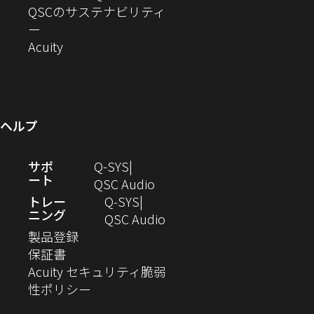
ウ
ド
ィ
ウ
ン
し
QSCのサステナビリティ
き
ま
（新
で
ウ
ン
ィ
ド
い
ー
ま
し
開
（新
で
ド
ン
ウ
ウ
Acuity
す）
す）
い
き
し
開
ウ
ド
で
ィ
ウ
ま
い
き
で
ウ
開
ン
ィ
す）
ウ
ま
開
で
き
ド
ン
ィ
す）
き
開
ま
ウ
ヘルプ
ド
ン
ま
き
す）
で
ウ
ド
す）
ま
開
（新
サポ
Q-SYS
で
ウ
す）
き
ート
し
（新
QSC Audio
開
で
ま
い
し
トレー
Q‑SYS
き
開
す）
ニング
ウ
い
（新
QSC Audio
ま
き
（新
ィ
ウ
し
製品登録
す）
ま
（新
し
ン
ィ
い
保証書
す）
し
い
ド
ン
ウ
Acuity セキュリティ脆弱
い
ウ
（新
ウ
ド
ィ
性ポリシー
ウ
ィ
し
で
ウ
ン