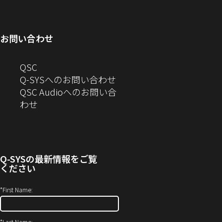
ィ
ン
い
開
で
ド
ン
ド
ウ
き
開
ウ
ド
ウ
ィ
ま
き
で
お問い合わせ
ウ
で
ン
す）
ま
開
で
開
ド
す）
き
へ
QSC
開
き
ウ
ま
の
Q-SYSへのお問い合わせ
き
ま
で
す）
お
QSC Audioへのお問い合
ま
す）
開
問
（新
わせ
す）
き
い
し
ま
合
い
す）
わ
ウ
せ
ィ
Q-SYS
の最新情報をご覧
(新
ン
ください
し
ド
い
ウ
*
First Name:
ウ
で
ィ
開
*
Last Name: