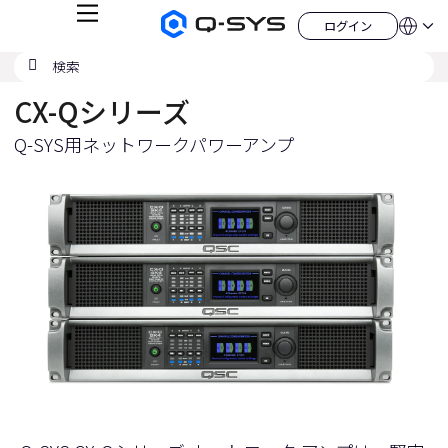
メ
ログイン
Q-
言
ロ
ニ
語
SYS
グ
ュ
検
検
オ
イ
QSYS.com (English)
索
ン
ー
索
ー
India (English)
デ
CX-Qシリーズ
の
ィ
Deutsch
送
オ
Español
製
Q-SYS用ネットワークパワーアンプ
信
Français
品
ホ
日本語
ー
한국어
ム
China (中文)
ペ
ー
ジ