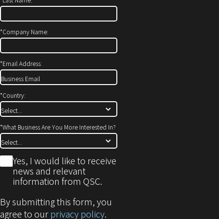
ン
き
ド
ま
ウ
す）
*
Company Name:
で
開
*
Email Address:
き
ま
す)
*
Country:
*
What Business Are You More Interested In?
*
Yes, I would like to receive
news and relevant
information from QSC.
By submitting this form, you
agree to our
privacy policy
.