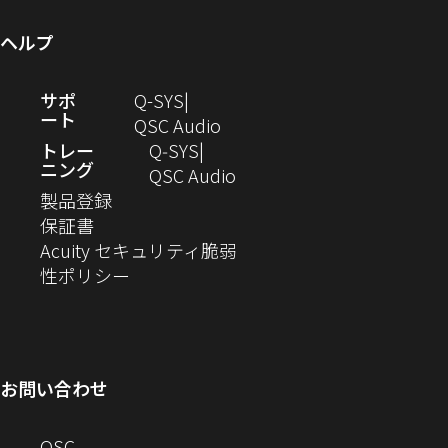
ィ
す）
ウ
ま
開
で
き
ド
ン
ィ
す）
き
開
ま
ウ
ヘルプ
ド
ン
ま
き
す）
で
ウ
ド
す）
ま
開
（新
サポ
Q-SYS
で
ウ
す）
き
ート
し
（新
QSC Audio
開
で
ま
い
し
トレー
Q‑SYS
き
開
す）
ニング
ウ
い
（新
QSC Audio
ま
き
（新
ィ
ウ
し
製品登録
す）
ま
（新
し
ン
ィ
い
保証書
す）
し
い
ド
ン
ウ
Acuity セキュリティ脆弱
い
ウ
（新
ウ
ド
ィ
性ポリシー
ウ
ィ
し
で
ウ
ン
ィ
ン
い
開
で
ド
ン
ド
ウ
き
開
ウ
ド
ウ
ィ
ま
き
で
お問い合わせ
ウ
で
ン
す）
ま
開
で
開
ド
す）
き
へ
QSC