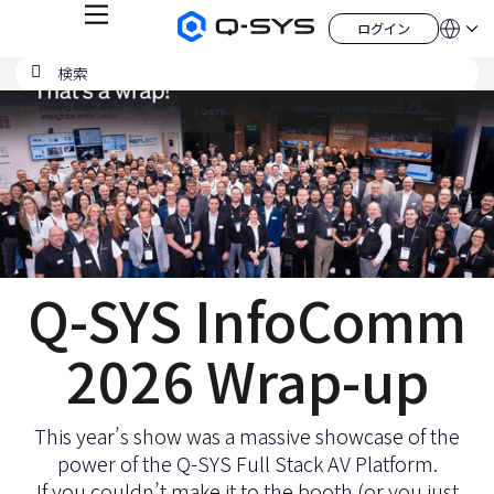
メ
ログイン
Q-
言
ロ
ニ
語
SYS
グ
ュ
検
検
現
オ
イ
QSYS.com (English)
索
ン
ー
索
ー
India (English)
在
デ
の
ィ
Deutsch
の
送
オ
Español
製
信
ス
Français
品
ホ
日本語
ラ
ー
한국어
ム
イ
China (中文)
ペ
ー
ド：
ジ
Q-SYS InfoComm
1
／
2026 Wrap-up
1
This year’s show was a massive showcase of the
power of the Q-SYS Full Stack AV Platform.
If you couldn’t make it to the booth (or you just