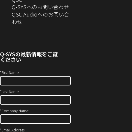
開
き
ウ
ま
の
Q-SYSへのお問い合わせ
き
ま
で
す）
お
QSC Audioへのお問い合
ま
す）
開
問
（新
わせ
す）
き
い
し
ま
合
い
す）
わ
ウ
せ
ィ
Q-SYS
の最新情報をご覧
(新
ン
ください
し
ド
い
ウ
*
First Name:
ウ
で
ィ
開
*
Last Name:
ン
き
ド
ま
ウ
す）
*
Company Name:
で
開
*
Email Address:
き