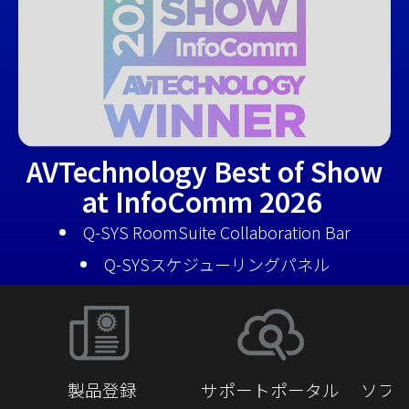
AVTechnology Best of Show
at InfoComm 2026
Q-SYS RoomSuite Collaboration Bar
Q-SYSスケジューリングパネル
製品登録
サポートポータル
ソフ