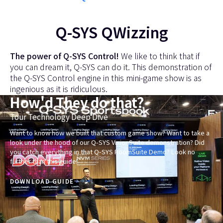
Q-SYS QWizzing
The power of Q-SYS Control!
We like to think that if
you can dream it, Q-SYS can do it. This demonstration of
the Q-SYS Control engine in this mini-game show is as
ingenious as it is ridiculous.
How'd They do that?
現
LEARN MORE ABOUT Q-SYS CONTROL
在
の
Want to know how we built that custom game show? Want to take a
look under the hood of our Q-SYS VisionSuite demonstration? Did
ス
you catch everything in that Q-SYS RoomSuite Demo? Look no
ラ
further than this guide!
イ
DOWNLOAD GUIDE
ド：
1
／