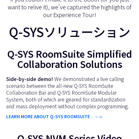
want to relive it), we’ve captured the highlights of
our Experience Tour!
Q-SYSソリューション
Q-SYS RoomSuite Simplified
Collaboration Solutions
Side-by-side demo!
We demonstrated a live calling
scenario between the all-new Q-SYS RoomSuite
Collaboration Bar and Q-SYS RoomSuite Modular
System, both of which are geared for standardization
and mass deployment without complex programming.
LEARN MORE ABOUT Q-SYS ROOMSUITE
Q-SYS NVM Series Video