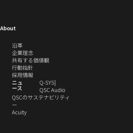
し
し
し
し
し
し
い
コ
ウ
ド
ド
ド
ド
い
い
い
い
い
い
ウ
ウ
ウ
ウ
ミ
で
ウ
ウ
ウ
ウ
ウ
ウ
ウ
で
で
で
で
ィ
ィ
ィ
ィ
ィ
ィ
ュ
開
ィ
開
開
開
開
ン
ン
ン
ン
ン
ン
（新
About
ニ
き
き
き
き
き
ド
ド
ド
ド
ド
ド
し
ン
ま
ま
ま
ま
テ
ま
ウ
ウ
ウ
ウ
ウ
ウ
い
（新
沿革
す）
す）
す）
す）
ド
で
で
で
で
で
で
ィ
す）
ウ
し
（新
企業理念
開
開
開
開
開
開
ィ
ー
ウ
い
し
（新
共有する価値観
き
き
き
き
き
き
ン
ウ
い
（新
し
行動指針
ま
ま
ま
ま
ま
ま
で
ド
ィ
ウ
し
（新
い
採用情報
す）
す）
す）
す）
す）
す）
ウ
開
ン
ィ
い
し
ウ
ニュ
Q‑SYS
で
ース
ド
ン
ウ
い
ィ
（新
QSC Audio
開
き
ウ
ド
ィ
ウ
ン
し
QSCのサステナビリティ
き
ま
（新
で
ウ
ン
ィ
ド
い
ー
ま
し
開
（新
で
ド
ン
ウ
ウ
Acuity
す）
す）
い
き
し
開
ウ
ド
で
ィ
ウ
ま
い
き
で
ウ
開
ン