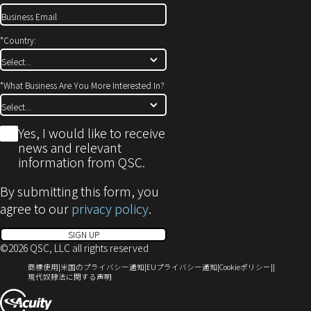
ま
す)
*
Country:
*
What Business Are You More Interested In?
*
Yes, I would like to receive
news and relevant
information from QSC.
By submitting this form, you
agree to our
privacy policy
.
SIGN UP
©2026 QSC, LLC all rights reserved
（新
（新
（新
（新
商標使用
米国のプライバシー通知
EUプライバシー通知
Cookieポリシー
し
（新
し
し
し
現代奴隷法に関する声明
い
し
い
い
い
（新
ウ
い
ウ
ウ
ウ
ィ
ウ
ィ
ィ
ィ
し