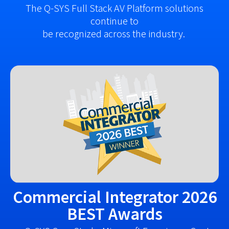
The Q-SYS Full Stack AV Platform solutions
continue to
be recognized across the industry.
Commercial Integrator 2026
BEST Awards