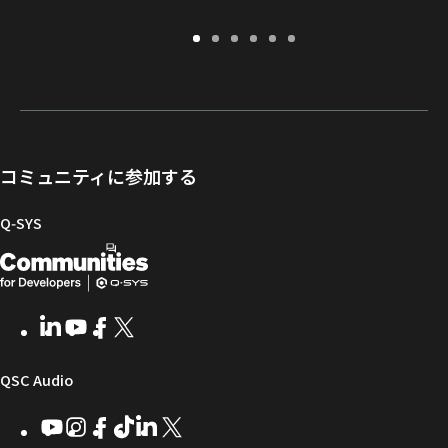
保
サ
ソ
ト
ド
開
証・
ポ
フ
レ
キ
発
登
ー
ト
ー
ュ
者
録
ト
ウ
ニ
メ
向
ポ
ェ
ン
ン
け
ー
ア
グ
ト
Q-
コミュニティに参加する
タ
と
ラ
SYS
ル
フ
イ
コ
Q‑SYS
ァ
ブ
ミ
開
（新
ー
ラ
ュ
ム
リ
ニ
発
し
ウ
ー
テ
者
い
ェ
ィ
LinkedIn
（新
Youtube
（新
Facebook
（新
X
（新
向
ウ
ア
ー
し
し
し
し
い
い
い
い
け
ィ
（新
QSC Audio
ウ
ウ
ウ
ウ
Q-
ン
ィ
ィ
ィ
ィ
し
Youtube
（新
Instagram
（新
Facebook
（新
TikTok
（新
LinkedIn
（新
X
（新
SYS
ド
ン
ン
ン
ン