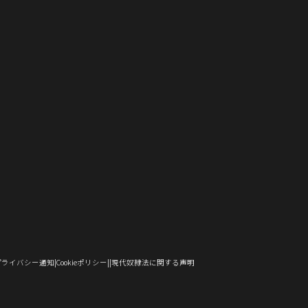
し
で
ド
ン
ウ
ウ
い
い
ィ
ン
い
開
ウ
ド
で
ィ
ウ
ウ
ン
ド
ウ
き
で
ウ
開
ン
ィ
ィ
ド
ウ
）
ィ
ま
開
で
き
ド
ン
ン
ウ
で
ン
す）
き
開
ま
ウ
ド
ド
で
開
ド
ま
き
す）
で
ウ
ウ
開
き
ウ
す）
ま
開
で
で
き
ま
で
す）
き
開
開
ま
す）
開
ま
き
き
す）
き
す）
ま
ま
ま
す）
す）
す）
（新
（新
（新
プライバシー通知
Cookieポリシー
現代奴隷法に関する声明
し
し
し
い
い
い
ウ
ウ
ウ
ィ
ィ
ィ