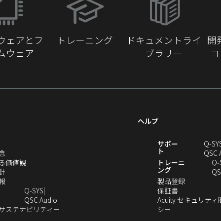
し
い
ウ
ウェアとフ
トレーニング
ドキュメントライ
開
ィ
ムウェア
ブラリー
コ
ン
ド
ウ
で
開
き
ヘルプ
ま
す）
新
サポー
Q-SY
ト
（新
念
QSC 
し
（新
る価値観
トレーニ
Q‑
ング
い
（新
し
針
QS
ウ
し
（新
い
（新
報
製品登録
ィ
い
し
ウ
（新
し
Q‑SYS
保証書
ン
ウ
い
ィ
（新
し
い
QSC Audio
Acuity セキュリテ
ド
ィ
ウ
ン
し
（新
（新
い
ウ
のサステナビリティー
シー
（新
ウ
ン
ィ
ド
い
し
し
ウ
ィ