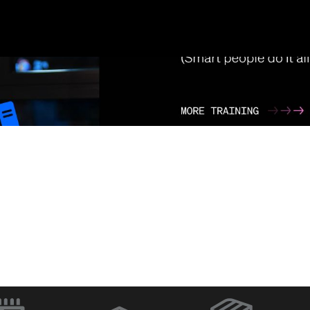
ラ
Q-SYS Designer
ネットワー
Software
イッチ
（新