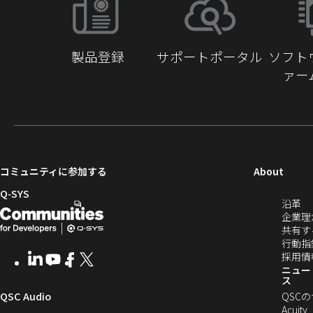
動
製品登録
サポートポータル
ソフト
ァー
（新
コミュニティに参加する
About
し
Q‑SYS
（
沿革
い
開
（新
し
企業理
ウ
発
し
い
共有す
ィ
ウ
行動指
者
い
ン
ィ
採用情
LinkedIn
（新
Youtube
（新
Facebook
（新
X
（新
向
ウ
ン
ニュー
ド
し
し
し
し
ス
ド
ウ
い
い
い
い
け
ィ
（新
QSC Audio
ウ
QSC
で
ウ
ウ
ウ
ウ
で
Acuity