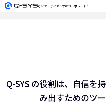
QSCオーディオ
QSCコーポレート
Q-
SYS
検
オ
索
ー
現
デ
在
ィ
オ
の
製
ス
品
ホ
ラ
ー
イ
ム
ペ
ド：
ー
ス
3
ジ
／
Q-SYS の役割は、自信
5
み出すためのツー