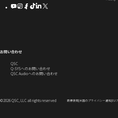
Q-
ン
ィ
ィ
ィ
ィ
し
開
開
Youtube
（新
Instagram
（新
Facebook
（新
TikTok
（新
LinkedIn
（新
X
（新
SYS
ド
き
ン
ン
ン
ン
き
し
し
し
し
し
し
い
ま
コ
ウ
ド
ド
ド
ド
ま
い
い
い
い
い
い
す
ウ
ウ
ウ
ウ
す）
ミ
で
ウ
ウ
ウ
ウ
ウ
ウ
ウ
で
で
で
で
ィ
ィ
ィ
ィ
ィ
ィ
ュ
開
ィ
開
開
開
開
ン
ン
ン
ン
ン
ン
ニ
き
き
き
き
き
ド
ド
ド
ド
ド
ド
ン
ま
ま
ま
ま
テ
ま
ウ
ウ
ウ
ウ
ウ
ウ
す）
す）
す）
す）
お問い合わせ
ド
で
で
で
で
で
で
ィ
す）
開
開
開
開
開
開
ー
ウ
へ
QSC
き
き
き
き
き
き
の
Q-SYSへのお問い合わせ
ま
ま
ま
ま
ま
ま
で
お
（新
QSC Audioへのお問い合わせ
す）
す）
す）
す）
す）
す）
問
し
開
い
い
合
ウ
き
わ
ィ
せ
ン
©2026 QSC, LLC all rights reserved
（新
（新
商標使用
米国のプライバシー通知
EU
ま
(新
ド
し
し
い
い
し
ウ
ウ
ウ
す）
い
で
ィ
ィ