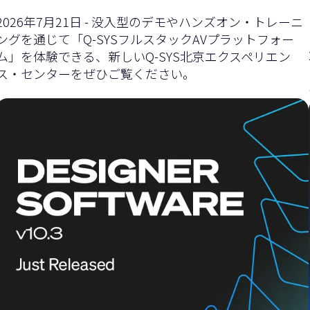
イ
ダ
2026年7月21日 - 没入型のデモやハンズオン・トレーニ
ングを通じて「Q-SYSフルスタックAVプラットフォー
ム」を体験できる、新しいQ-SYS北京エクスペリエン
ス・センターをぜひご覧ください。
ダ
ー
ー
を