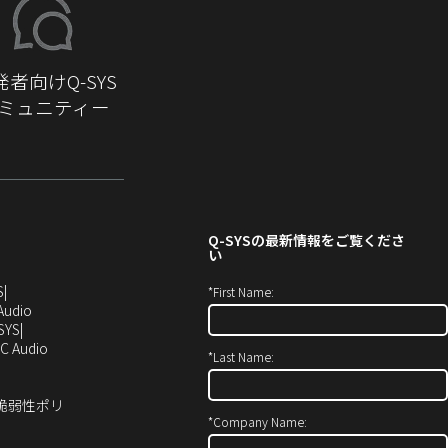
発者向けQ-SYS
ミュニティー
Q-SYS
の最新情報をご覧くださ
い
（新
S
*
First Name:
し
（新
Audio
い
し
SYS
ウ
い
（新
C Audio
*
Last Name:
ィ
ウ
し
ン
ィ
い
ド
ン
ウ
ィ脆弱性ポリ
ウ
ド
ィ
*
Company Name:
で
ウ
ン