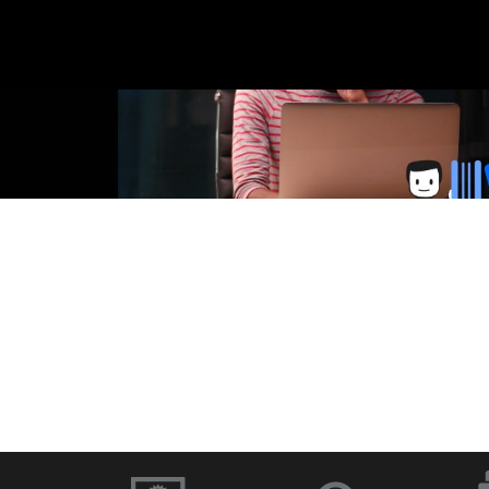
に
移
在
の
ス
ラ
イ
ド：
移
動
1
／
1
ソフトウェアと
ドキュメント
ファームウェア
イブラリー