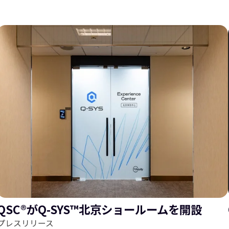
ス
ラ
ラ
イ
QSC®がQ-SYS™北京ショールームを開設
プレスリリース