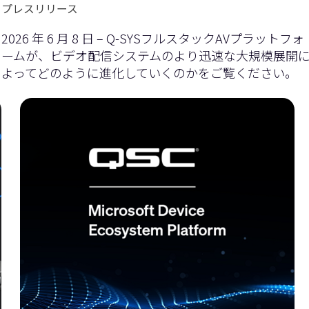
プレスリリース
2026 年 6 月 8 日 – Q-SYSフルスタックAVプラットフォ
ームが、ビデオ配信システムのより迅速な大規模展開
よってどのように進化していくのかをご覧ください。