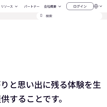
Open リソース
Open 会社概要
ログイン
リソース
パートナー
会社概要
言
ロ
語
グ
検
QSYS.com (English)
イ
India (English)
索
ン
Deutsch
の
Español
送
Français
信
日本語
한국어
China (中文)
ながりと思い出に残る体験を生
提供することです。