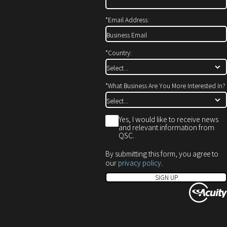
開
で
ド
き
開
ウ
*
Email Address:
ま
き
で
す）
ま
開
す）
き
*
Country:
ま
す）
*
What Business Are You More Interested In?
*
Yes, I would like to receive news
and relevant information from
QSC.
By submitting this form, you agree to
our
privacy policy
.
SIGN UP