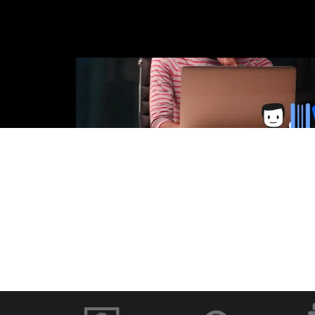
に
移
在
の
ス
ラ
イ
ド：
移
動
1
／
1
ソフトウェアと
ドキュメント
ファームウェア
イブラリー