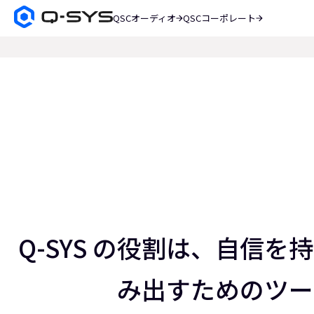
QSCオーディオ
QSCコーポレート
Q-
SYS
検
オ
索
ー
現
デ
在
ィ
オ
の
製
ス
品
ホ
ラ
ー
イ
ム
ペ
ド：
ー
ス
3
ジ
／
Q-SYS の役割は、自信
5
み出すためのツー