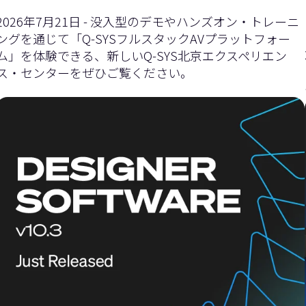
イ
ダ
2026年7月21日 - 没入型のデモやハンズオン・トレーニ
ングを通じて「Q-SYSフルスタックAVプラットフォー
ム」を体験できる、新しいQ-SYS北京エクスペリエン
ス・センターをぜひご覧ください。
ダ
ー
ー
を