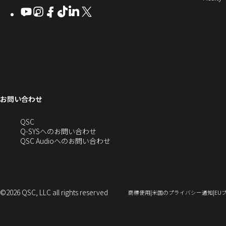
Q-
ン
ィ
ィ
ィ
ィ
し
開
開
Youtube
（新
Instagram
（新
Facebook
（新
TikTok
（新
LinkedIn
（新
X
（新
SYS
ド
き
ン
ン
ン
ン
き
し
し
し
し
し
し
い
ま
コ
ウ
ド
ド
ド
ド
ま
い
い
い
い
い
い
す
ウ
ウ
ウ
ウ
す）
ミ
で
ウ
ウ
ウ
ウ
ウ
ウ
ウ
で
で
で
で
ィ
ィ
ィ
ィ
ィ
ィ
ュ
開
ィ
開
開
開
開
ン
ン
ン
ン
ン
ン
ニ
き
き
き
き
き
ド
ド
ド
ド
ド
ド
ン
ま
ま
ま
ま
テ
ま
ウ
ウ
ウ
ウ
ウ
ウ
す）
す）
す）
す）
お問い合わせ
ド
で
で
で
で
で
で
ィ
す）
開
開
開
開
開
開
ー
ウ
へ
QSC
き
き
き
き
き
き
の
Q-SYSへのお問い合わせ
ま
ま
ま
ま
ま
ま
で
お
（新
QSC Audioへのお問い合わせ
す）
す）
す）
す）
す）
す）
問
し
開
い
い
合
ウ
き
わ
ィ
せ
ン
©2026 QSC, LLC all rights reserved
（新
（新
商標使用
米国のプライバシー通知
EU
ま
(新
ド
し
し
い
い
し
ウ
ウ
ウ
す）
い
で
ィ
ィ