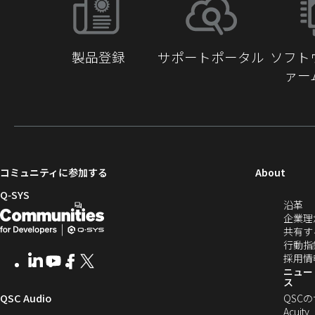
動
製品登録
サポートポータル
ソフト
ァー
（新
コミュニティに参加する
About
し
Q‑SYS
（
沿革
い
開
（新
し
企業理
ウ
発
し
い
共有す
ィ
ウ
行動指
者
い
ン
ィ
採用情
LinkedIn
（新
Youtube
（新
Facebook
（新
X
（新
向
ウ
ン
ニュー
ド
し
し
し
し
ス
ド
ウ
い
い
い
い
け
ィ
（新
QSC Audio
ウ
QSC
で
ウ
ウ
ウ
ウ
で
Acuity