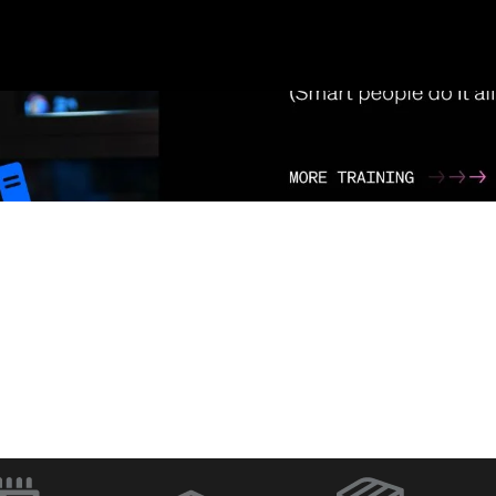
ラ
Q-SYS Designer
ネットワー
Software
イッチ
（新