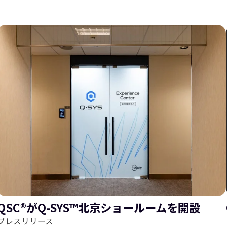
ス
ラ
ラ
イ
QSC®がQ-SYS™北京ショールームを開設
プレスリリース