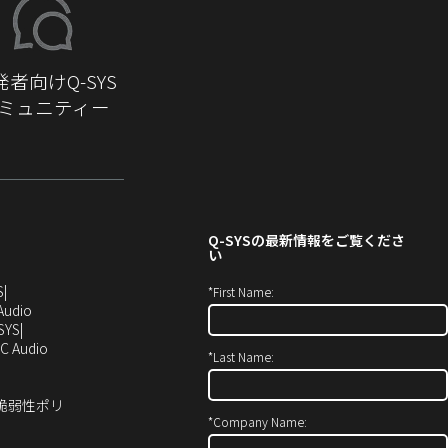
発者向けQ-SYS
ミュニティー
Q-SYS
の最新情報をご覧くださ
い
（新
S
*
First Name:
し
（新
Audio
い
し
SYS
ウ
い
（新
C Audio
*
Last Name:
ィ
ウ
し
ン
ィ
い
ド
ン
ウ
ィ脆弱性ポリ
ウ
ド
ィ
*
Company Name:
で
ウ
ン