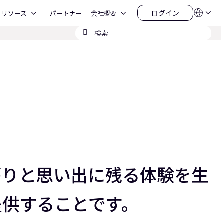
Open リソース
Open 会社概要
ログイン
リソース
パートナー
会社概要
言
ロ
語
グ
検
QSYS.com (English)
イ
India (English)
索
ン
Deutsch
の
Español
送
Français
信
日本語
한국어
China (中文)
ながりと思い出に残る体験を生
提供することです。