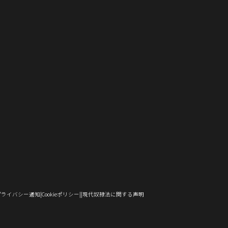
し
で
ド
ン
ウ
ウ
い
い
ィ
ン
い
開
ウ
ド
で
ィ
ウ
ウ
ン
ド
ウ
き
で
ウ
開
ン
ィ
ィ
ド
ウ
）
ィ
ま
開
で
き
ド
ン
ン
ウ
で
ン
す）
き
開
ま
ウ
ド
ド
で
開
ド
ま
き
す）
で
ウ
ウ
開
き
ウ
す）
ま
開
で
で
き
ま
で
す）
き
開
開
ま
す）
開
ま
き
き
す）
き
す）
ま
ま
ま
す）
す）
す）
（新
（新
（新
プライバシー通知
Cookieポリシー
現代奴隷法に関する声明
し
し
し
い
い
い
ウ
ウ
ウ
ィ
ィ
ィ