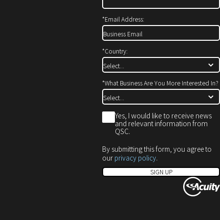
開
で
ド
き
開
ウ
*
Email Address:
ま
き
で
す）
ま
開
す）
き
*
Country:
ま
す）
*
What Business Are You More Interested In?
*
Yes, I would like to receive news
and relevant information from
QSC.
By submitting this form, you agree to
our
privacy policy
.
SIGN UP