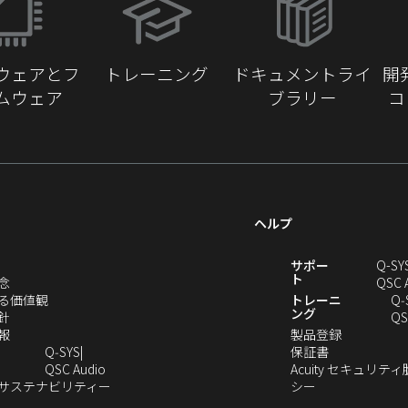
し
い
ウ
ウェアとフ
トレーニング
ドキュメントライ
開
ィ
ムウェア
ブラリー
コ
ン
ド
ウ
で
開
き
ヘルプ
ま
す）
新
サポー
Q-SY
ト
（新
念
QSC 
し
（新
る価値観
トレーニ
Q‑
ング
い
（新
し
針
QS
ウ
し
（新
い
（新
報
製品登録
ィ
い
し
ウ
（新
し
Q‑SYS
保証書
ン
ウ
い
ィ
（新
し
い
QSC Audio
Acuity セキュリテ
ド
ィ
ウ
ン
し
（新
（新
い
ウ
のサステナビリティー
シー
（新
ウ
ン
ィ
ド
い
し
し
ウ
ィ