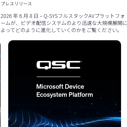
プレスリリース
2026 年 6 月 8 日 – Q-SYSフルスタックAVプラットフォ
ームが、ビデオ配信システムのより迅速な大規模展開
よってどのように進化していくのかをご覧ください。