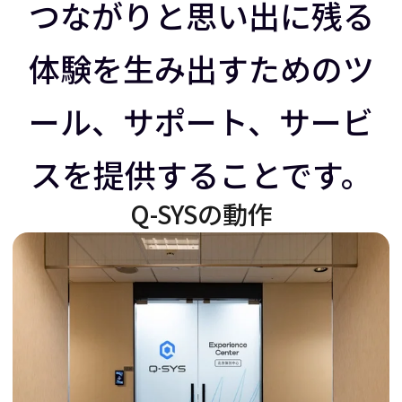
ラ
イ
つながりと思い出に残る
体験を生み出すためのツ
イ
ダ
ール、サポート、サービ
ダ
ー
スを提供することです。
ー
を
Q-SYSの動作
を
右
左
に