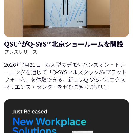
に
移
移
動
QSC®がQ-SYS™北京ショールームを開設
動
プレスリリース
2026年7月21日 - 没入型のデモやハンズオン・トレ
ーニングを通じて「Q-SYSフルスタックAVプラット
フォーム」を体験できる、新しいQ-SYS北京エクス
ペリエンス・センターをぜひご覧ください。