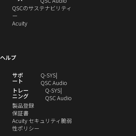
ド
ン
ウ
い
ィ
（新
QSC Audio
開
き
ウ
ド
ィ
ウ
ン
し
QSCのサステナビリティ
き
ま
（新
で
ウ
ン
ィ
ド
い
ー
ま
し
開
（新
で
ド
ン
ウ
ウ
Acuity
す）
す）
い
き
し
開
ウ
ド
で
ィ
ウ
ま
い
き
で
ウ
開
ン
ィ
す）
ウ
ま
開
で
き
ド
ン
ィ
す）
き
開
ま
ウ
ヘルプ
ド
ン
ま
き
す）
で
ウ
ド
す）
ま
開
（新
サポ
Q-SYS
で
ウ
す）
き
ート
し
（新
QSC Audio
開
で
ま
い
し
トレー
Q‑SYS
き
開
す）
ニング
ウ
い
（新
QSC Audio
ま
き
（新
ィ
ウ
し
製品登録
す）
ま
（新
し
ン
ィ
い
保証書
す）
し
い
ド
ン
ウ
Acuity セキュリティ脆弱
い
ウ
（新
ウ
ド
ィ
性ポリシー
ウ
ィ
し
で
ウ
ン