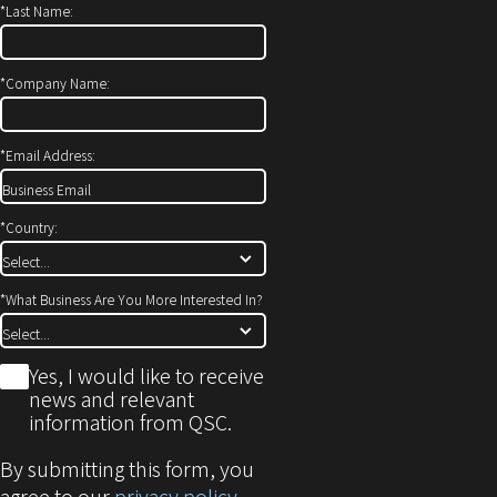
*
Last Name:
ン
き
ド
ま
ウ
す）
*
Company Name:
で
開
*
Email Address:
き
ま
す)
*
Country:
*
What Business Are You More Interested In?
*
Yes, I would like to receive
news and relevant
information from QSC.
By submitting this form, you
agree to our
privacy policy
.