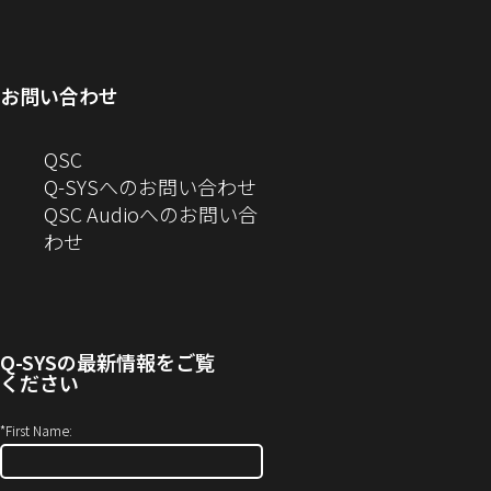
ィ
ン
い
開
で
ド
ン
ド
ウ
き
開
ウ
ド
ウ
ィ
ま
き
で
お問い合わせ
ウ
で
ン
す）
ま
開
で
開
ド
す）
き
へ
QSC
開
き
ウ
ま
の
Q-SYSへのお問い合わせ
き
ま
で
す）
お
QSC Audioへのお問い合
ま
す）
開
問
（新
わせ
す）
き
い
し
ま
合
い
す）
わ
ウ
せ
ィ
Q-SYS
の最新情報をご覧
(新
ン
ください
し
ド
い
ウ
*
First Name:
ウ
で
ィ
開