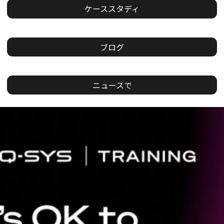
ケーススタディ
ブログ
ニュースで
現
在
の
ス
ラ
イ
ド：
1