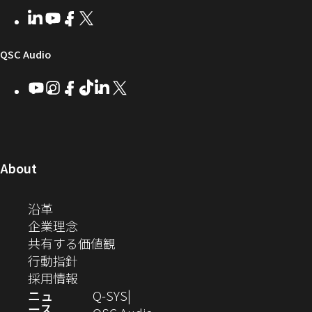
者
い
ェ
ィ
LinkedIn
（新
Youtube
（新
Facebook
（新
X
（新
向
ウ
ア
ー
し
し
し
し
い
い
い
い
け
ィ
（新
QSC Audio
ウ
ウ
ウ
ウ
Q-
ン
ィ
ィ
ィ
ィ
し
Youtube
（新
Instagram
（新
Facebook
（新
TikTok
（新
LinkedIn
（新
X
（新
SYS
ド
ン
ン
ン
ン
し
し
し
し
し
し
い
コ
ウ
ド
ド
ド
ド
い
い
い
い
い
い
ウ
ウ
ウ
ウ
ミ
で
ウ
ウ
ウ
ウ
ウ
ウ
ウ
で
で
で
で
ィ
ィ
ィ
ィ
ィ
ィ
ュ
開
ィ
開
開
開
開
ン
ン
ン
ン
ン
ン
（新
About
ニ
き
き
き
き
き
ド
ド
ド
ド
ド
ド
し
ン
ま
ま
ま
ま
テ
ま
ウ
ウ
ウ
ウ
ウ
ウ
い
（新
沿革
す）
す）
す）
す）
ド
で
で
で
で
で
で
ィ
す）
ウ
し
（新
企業理念
開
開
開
開
開
開
ィ
ー
ウ
い
し
（新
共有する価値観
き
き
き
き
き
き
ン
ウ
い
（新
し
行動指針
ま
ま
ま
ま
ま
ま
で
ド
ィ
ウ
し
（新
い
採用情報
す）
す）
す）
す）
す）
す）
ウ
開
ン
ィ
い
し
ウ
ニュ
Q‑SYS
で
ース