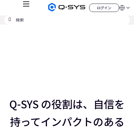
メ
ログイン
Q-
言
ロ
ニ
語
SYS
グ
ュ
検
検
オ
イ
QSYS.com (English)
索
ン
ー
索
ー
India (English)
現
デ
の
ィ
Deutsch
在
送
オ
Español
製
信
の
Français
品
ホ
日本語
ス
ー
한국어
ム
ラ
China (中文)
ペ
ー
イ
ジ
ド：
ス
3
／
Q-SYS の役割は、自信を
5
ス
ラ
持ってインパクトのある