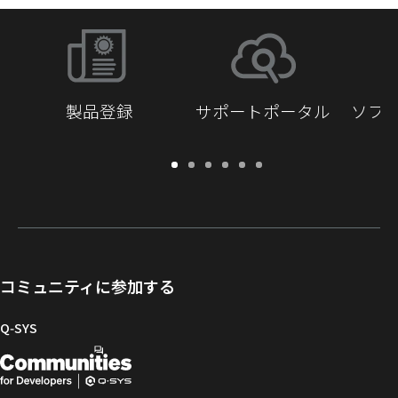
製品登録
サポートポータル
ソフ
保
サ
ソ
ト
ド
開
証・
ポ
フ
レ
キ
発
登
ー
ト
ー
ュ
者
録
ト
ウ
ニ
メ
向
ポ
ェ
ン
ン
け
ー
ア
グ
ト
Q-
コミュニティに参加する
タ
と
ラ
SYS
ル
フ
イ
コ
Q‑SYS
ァ
ブ
ミ
開
（新
ー
ラ
ュ
ム
リ
ニ
発
し
ウ
ー
テ