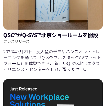
に
移
移
動
QSC®がQ-SYS™北京ショールームを開設
動
プレスリリース
2026年7月21日 - 没入型のデモやハンズオン・トレ
ーニングを通じて「Q-SYSフルスタックAVプラット
フォーム」を体験できる、新しいQ-SYS北京エクス
ペリエンス・センターをぜひご覧ください。