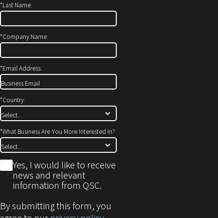
*
Last Name:
ン
き
ド
ま
ウ
す）
*
Company Name:
で
開
*
Email Address:
き
ま
す)
*
Country:
*
What Business Are You More Interested In?
*
Yes, I would like to receive
news and relevant
information from QSC.
By submitting this form, you
agree to our
privacy policy
.