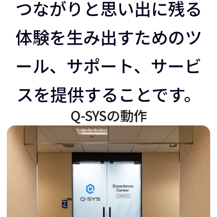
ラ
イ
つながりと思い出に残る
体験を生み出すためのツ
イ
ダ
ール、サポート、サービ
ダ
ー
スを提供することです。
ー
を
Q-SYSの動作
を
右
左
に