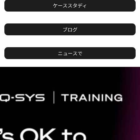
ケーススタディ
ブログ
ニュースで
現
在
の
ス
ラ
イ
ド：
1