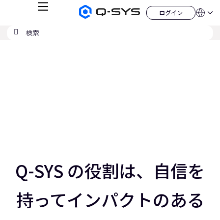
メ
ログイン
Q-
言
ロ
ニ
語
SYS
グ
ュ
検
検
オ
イ
QSYS.com (English)
索
ン
ー
索
ー
India (English)
現
デ
の
ィ
Deutsch
在
送
オ
Español
製
信
の
Français
品
ホ
日本語
ス
ー
한국어
ム
ラ
China (中文)
ペ
ー
イ
ジ
ド：
ス
3
／
Q-SYS の役割は、自信を
5
ス
ラ
持ってインパクトのある