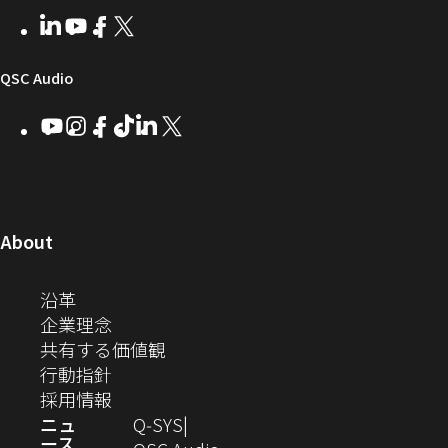
者
い
ェ
ィ
LinkedIn
（新
Youtube
（新
Facebook
（新
X
（新
向
ウ
ア
ー
し
し
し
し
い
い
い
い
け
ィ
（新
QSC Audio
ウ
ウ
ウ
ウ
Q-
ン
ィ
ィ
ィ
ィ
し
Youtube
（新
Instagram
（新
Facebook
（新
TikTok
（新
LinkedIn
（新
X
（新
SYS
ド
ン
ン
ン
ン
し
し
し
し
し
し
い
コ
ウ
ド
ド
ド
ド
い
い
い
い
い
い
ウ
ウ
ウ
ウ
ミ
で
ウ
ウ
ウ
ウ
ウ
ウ
ウ
で
で
で
で
ィ
ィ
ィ
ィ
ィ
ィ
ュ
開
ィ
開
開
開
開
ン
ン
ン
ン
ン
ン
（新
About
ニ
き
き
き
き
き
ド
ド
ド
ド
ド
ド
し
ン
ま
ま
ま
ま
テ
ま
ウ
ウ
ウ
ウ
ウ
ウ
い
（新
沿革
す）
す）
す）
す）
ド
で
で
で
で
で
で
ィ
す）
ウ
し
（新
企業理念
開
開
開
開
開
開
ィ
ー
ウ
い
し
（新
共有する価値観
き
き
き
き
き
き
ン
ウ
い
（新
し
行動指針
ま
ま
ま
ま
ま
ま
で
ド
ィ
ウ
し
（新
い
採用情報
す）
す）
す）
す）
す）
す）
ウ
開
ン
ィ
い
し
ウ
ニュ
Q‑SYS
で
ース