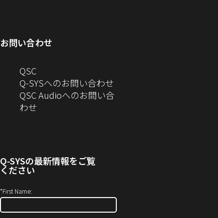
ィ
ン
い
開
で
ド
ン
ド
ウ
き
開
ウ
ド
ウ
ィ
ま
き
で
お問い合わせ
ウ
で
ン
す）
ま
開
で
開
ド
す）
き
へ
QSC
開
き
ウ
ま
の
Q-SYSへのお問い合わせ
き
ま
で
す）
お
QSC Audioへのお問い合
ま
す）
開
問
（新
わせ
す）
き
い
し
ま
合
い
す）
わ
ウ
せ
ィ
Q-SYS
の最新情報をご覧
(新
ン
ください
し
ド
い
ウ
*
First Name:
ウ
で
ィ
開