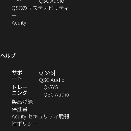
ド
ン
ウ
い
ィ
（新
QSC Audio
開
き
ウ
ド
ィ
ウ
ン
し
QSCのサステナビリティ
き
ま
（新
で
ウ
ン
ィ
ド
い
ー
ま
し
開
（新
で
ド
ン
ウ
ウ
Acuity
す）
す）
い
き
し
開
ウ
ド
で
ィ
ウ
ま
い
き
で
ウ
開
ン
ィ
す）
ウ
ま
開
で
き
ド
ン
ィ
す）
き
開
ま
ウ
ヘルプ
ド
ン
ま
き
す）
で
ウ
ド
す）
ま
開
（新
サポ
Q-SYS
で
ウ
す）
き
ート
し
（新
QSC Audio
開
で
ま
い
し
トレー
Q‑SYS
き
開
す）
ニング
ウ
い
（新
QSC Audio
ま
き
（新
ィ
ウ
し
製品登録
す）
ま
（新
し
ン
ィ
い
保証書
す）
し
い
ド
ン
ウ
Acuity セキュリティ脆弱
い
ウ
（新
ウ
ド
ィ
性ポリシー
ウ
ィ
し
で
ウ
ン