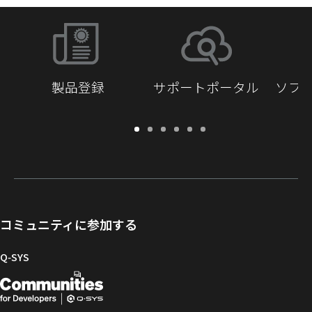
製品登録
サポートポータル
ソフ
保
サ
ソ
ト
ド
開
証・
ポ
フ
レ
キ
発
登
ー
ト
ー
ュ
者
録
ト
ウ
ニ
メ
向
ポ
ェ
ン
ン
け
ー
ア
グ
ト
Q-
コミュニティに参加する
タ
と
ラ
SYS
ル
フ
イ
コ
Q‑SYS
ァ
ブ
ミ
開
（新
ー
ラ
ュ
ム
リ
ニ
発
し
ウ
ー
テ