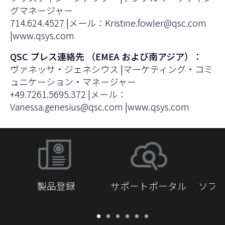
グマネージャー
714.624.4527 |メール：
Kristine.fowler@qsc.com
|
www.qsys.com
QSC プレス連絡先 （EMEA および南アジア）：
ヴァネッサ・ジェネシウス |マーケティング・コミ
ュニケーション・マネージャー
+49.7261.5695.372 |メール：
Vanessa.genesius@qsc.com
|
www.qsys.com
製品登録
サポートポータル
ソフ
保
サ
ソ
ト
ド
開