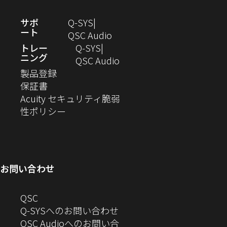
ウ
ド
す）
ま
開
（新
サポ
Q-SYS
で
ウ
す）
き
ート
し
（新
QSC Audio
開
で
ま
い
し
トレー
Q‑SYS
き
開
す）
ニング
ウ
い
（新
QSC Audio
ま
き
（新
ィ
ウ
し
製品登録
す）
ま
（新
し
ン
ィ
い
保証書
す）
し
い
ド
ン
ウ
Acuity セキュリティ脆弱
い
ウ
（新
ウ
ド
ィ
性ポリシー
ウ
ィ
し
で
ウ
ン
ィ
ン
い
開
で
ド
ン
ド
ウ
き
開
ウ
ド
ウ
ィ
ま
き
で
お問い合わせ
ウ
で
ン
す）
ま
開
で
開
ド
す）
き
へ
QSC
開
き
ウ
ま
の
Q-SYSへのお問い合わせ
き
ま
で
す）
お
QSC Audioへのお問い合
ま
す）
開