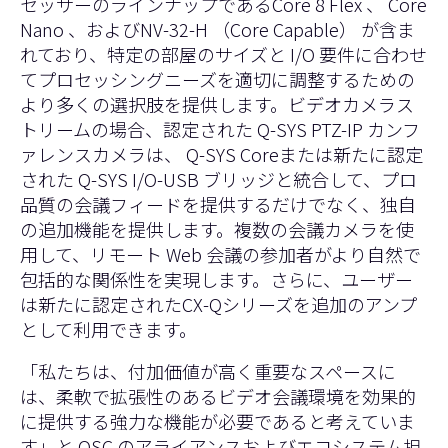
セッサーのラインナップである
Core 8 Flex
、
Core
Nano
、および
NV-32-H （Core Capable） が
含ま
れており、特定の部屋のサイズと I/O 要件に合わせ
てプロセッシングニーズを適切に調整するための
より多くの選択肢を提供します。ビデオカメラス
トリームの場合、認定された Q-SYS
PTZ-IP カンフ
ァレンスカメラ
は、 Q-SYS Coreまたは新たに認定
された Q-SYS
I/O-USB ブリッジ
と統合して、プロ
品質の会議フィードを提供するだけでなく、独自
の追加機能を提供します。複数の会議カメラを使
用して、リモート Web 会議の参加者がより自然で
包括的な関係性を実現します。さらに、ユーザー
は新たに認定された
CX-Qシリーズ
を追加のアンプ
として利用できます。
「私たちは、付加価値が高く重要なスペースに
は、柔軟で拡張性のあるビデオ会議環境を効果的
に提供する強力な機能が必要であると考えていま
す」と QSC のアライアンスおよびエコシステム担