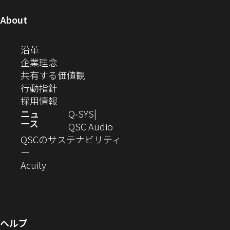
で
で
で
で
ィ
ィ
ィ
ィ
ィ
ィ
ュ
開
ィ
開
開
開
開
ン
ン
ン
ン
ン
ン
（新
About
ニ
き
き
き
き
き
ド
ド
ド
ド
ド
ド
し
ン
ま
ま
ま
ま
テ
ま
ウ
ウ
ウ
ウ
ウ
ウ
い
（新
沿革
す）
す）
す）
す）
ド
で
で
で
で
で
で
ィ
す）
ウ
し
（新
企業理念
開
開
開
開
開
開
ィ
ー
ウ
い
し
（新
共有する価値観
き
き
き
き
き
き
ン
ウ
い
（新
し
行動指針
ま
ま
ま
ま
ま
ま
で
ド
ィ
ウ
し
（新
い
採用情報
す）
す）
す）
す）
す）
す）
ウ
開
ン
ィ
い
し
ウ
ニュ
Q‑SYS
で
ース
ド
ン
ウ
い
ィ
（新
QSC Audio
開
き
ウ
ド
ィ
ウ
ン
し
QSCのサステナビリティ
き
ま
（新
で
ウ
ン
ィ
ド
い
ー
ま
し
開
（新
で
ド
ン
ウ
ウ
Acuity
す）
す）
い
き
し
開
ウ
ド
で
ィ
ウ
ま
い
き
で
ウ
開
ン
ィ
す）
ウ
ま
開
で
き
ド
ン
ィ
す）
き
開
ま
ウ
ヘルプ
ド
ン
ま
き
す）
で