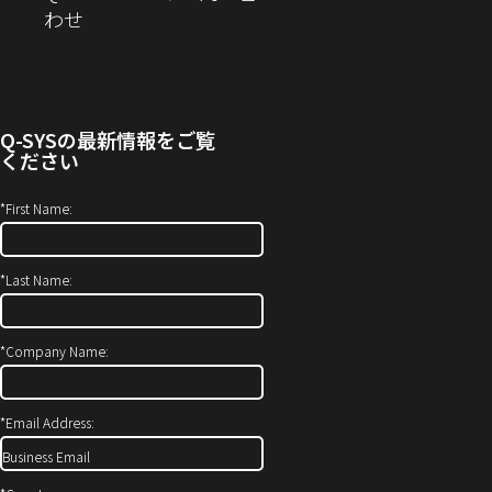
問
（新
わせ
す）
き
い
し
ま
合
い
す）
わ
ウ
せ
ィ
Q-SYS
の最新情報をご覧
(新
ン
ください
し
ド
い
ウ
*
First Name:
ウ
で
ィ
開
*
Last Name:
ン
き
ド
ま
ウ
す）
*
Company Name:
で
開
*
Email Address:
き
ま
す)