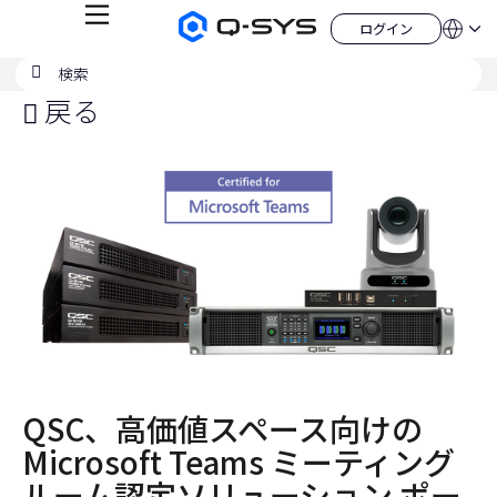
メ
ログイン
Q-
言
ロ
ニ
語
SYS
グ
ュ
検
検
オ
イ
QSYS.com (English)
索
ン
ー
索
ー
India (English)
戻る
デ
の
ィ
Deutsch
送
オ
Español
製
信
Français
品
ホ
日本語
ー
한국어
ム
China (中文)
ペ
ー
ジ
QSC、高価値スペース向けの
Microsoft Teams ミーティング
ルーム認定ソリューション ポー