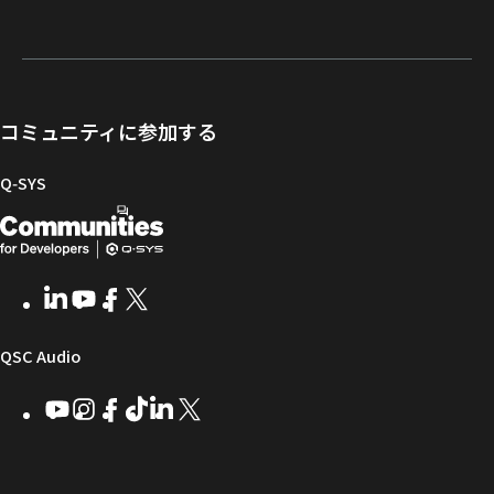
証・
ポ
フ
レ
キ
発
登
ー
ト
ー
ュ
者
録
ト
ウ
ニ
メ
向
ポ
ェ
ン
ン
け
ー
ア
グ
ト
Q-
コミュニティに参加する
タ
と
ラ
SYS
ル
フ
イ
コ
Q‑SYS
ァ
ブ
ミ
開
（新
ー
ラ
ュ
ム
リ
ニ
発
し
ウ
ー
テ
者
い
ェ
ィ
LinkedIn
（新
Youtube
（新
Facebook
（新
X
（新
向
ウ
ア
ー
し
し
し
し
い
い
い
い
け
ィ
（新
QSC Audio
ウ
ウ
ウ
ウ
Q-
ン
ィ
ィ
ィ
ィ
し
Youtube
（新
Instagram
（新
Facebook
（新
TikTok
（新
LinkedIn
（新
X
（新
SYS
ド
ン
ン
ン
ン
し
し
し
し
し
し
い
コ
ウ
ド
ド
ド
ド
い
い
い
い
い
い
ウ
ウ
ウ
ウ
ミ
で
ウ
ウ
ウ
ウ
ウ
ウ
ウ