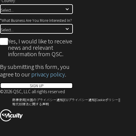
*
Country:
*
What Business Are You More Interested In?
*
Yes, I would like to receive
news and relevant
information from QSC.
By submitting this form, you
agree to our
privacy policy
.
SIGN UP
©2026 QSC, LLC all rights reserved
（新
（新
（新
（新
商標使用
米国のプライバシー通知
EUプライバシー通知
Cookieポリシー
し
（新
し
し
し
現代奴隷法に関する声明
い
し
い
い
い
（新
ウ
い
ウ
ウ
ウ
ィ
ウ
ィ
ィ
ィ
し
ン
ィ
ン
ン
ン
い
ド
ン
ド
ド
ド
ウ
ウ
ド
ウ
ウ
ウ
で
ウ
で
で
で
ィ