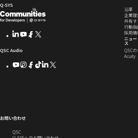
し
Q‑SYS
（
沿革
い
開
（新
し
企業理
ウ
発
し
い
共有す
ィ
ウ
行動指
者
い
ン
ィ
採用情
LinkedIn
（新
Youtube
（新
Facebook
（新
X
（新
向
ウ
ン
ニュー
ド
し
し
し
し
ス
ド
ウ
い
い
い
い
け
ィ
（新
QSC Audio
ウ
QSC
で
ウ
ウ
ウ
ウ
で
Acuity
Q-
ン
ィ
ィ
ィ
ィ
し
開
開
Youtube
（新
Instagram
（新
Facebook
（新
TikTok
（新
LinkedIn
（新
X
（新
SYS
ド
き
ン
ン
ン
ン
き
し
し
し
し
し
し
い
ま
コ
ウ
ド
ド
ド
ド
ま
い
い
い
い
い
い
す
ウ
ウ
ウ
ウ
す）
ミ
で
ウ
ウ
ウ
ウ
ウ
ウ
ウ
で
で
で
で
ィ
ィ
ィ
ィ
ィ
ィ
ュ
開
ィ
開
開
開
開
ン
ン
ン
ン
ン
ン
ニ
き
き
き
き
き
ド
ド
ド
ド
ド
ド
ン
ま
ま
ま
ま
テ
ま
ウ
ウ
ウ
ウ
ウ
ウ
す）
す）
す）
す）
お問い合わせ
ド
で
で
で
で
で
で
ィ
す）
開
開
開
開
開
開
ー
ウ
へ
QSC
き
き
き
き
き
き
の
Q-SYSへのお問い合わせ