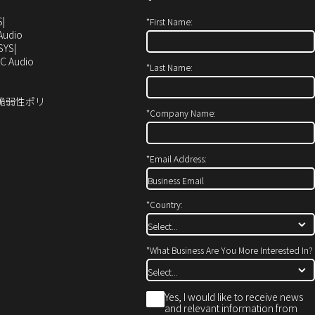
（新
S
*
First Name:
し
（新
Audio
い
し
SYS
ウ
い
（新
C Audio
*
Last Name:
ィ
ウ
し
ン
ィ
い
ド
ン
ウ
ィ脆弱性ポリ
ウ
ド
ィ
*
Company Name:
で
ウ
ン
開
で
ド
き
開
ウ
*
Email Address:
ま
き
で
す）
ま
開
す）
き
*
Country:
ま
す）
*
What Business Are You More Interested In?
*
Yes, I would like to receive news
and relevant information from