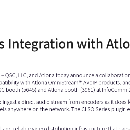
s Integration with Atl
–
QSC, LLC, and Atlona today announce a collaboration
tibility with Atlona
OmniStream™ AVoIP
products, and
e QSC booth (5645) and Atlona booth (3961) at InfoComm 
ngest a direct audio stream from encoders as it does f
ls anywhere on the network. The CLSO Series plugin en
id and reliable video distribution infrastructure that pa