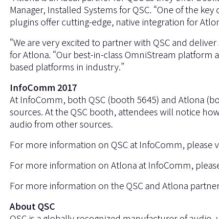
Manager, Installed Systems for QSC. “One of the key cap
plugins offer cutting-edge, native integration for At
“We are very excited to partner with QSC and deliver
for Atlona. “Our best-in-class OmniStream platform 
based platforms in industry.”
InfoComm 2017
At InfoComm, both QSC (booth 5645) and Atlona (boo
sources. At the QSC booth, attendees will notice ho
audio from other sources.
For more information on QSC at InfoComm, please vi
For more information on Atlona at InfoComm, please 
For more information on the QSC and Atlona partner
About QSC
QSC is a globally recognized manufacturer of audio,