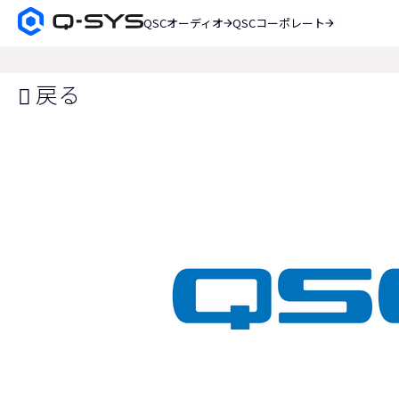
QSCオーディオ
QSCコーポレート
Q-
SYS
検
オ
索
ー
戻る
デ
ィ
オ
製
品
ホ
ー
ム
ペ
ー
ジ