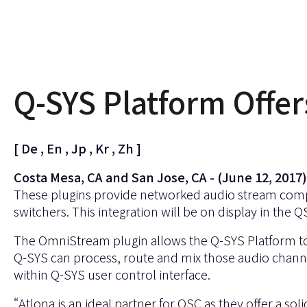
Q-SYS Platform Offer
[
De
,
En
,
Jp
,
Kr
,
Zh
]
Costa Mesa, CA and San Jose, CA - (June 12, 2017)
These plugins provide networked audio stream compa
switchers
. This integration will be on display in th
The OmniStream plugin allows the Q-SYS Platform to i
Q-SYS can process, route and mix those audio channe
within Q-SYS user control interface.
“Atlona is an ideal partner for QSC as they offer a sol