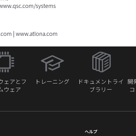
www.qsc.com/systems
e.com
|
www.atlona.com
（新
し
い
ウ
ウェアとフ
トレーニング
ドキュメントライ
開
ィ
ムウェア
ブラリー
コ
ン
ド
ウ
で
開
き
ヘルプ