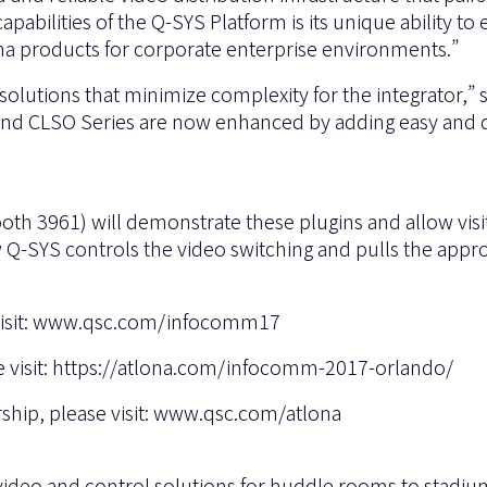
abilities of the Q-SYS Platform is its unique ability to 
lona products for corporate enterprise environments.”
 solutions that minimize complexity for the integrator,
and CLSO Series are now enhanced by adding easy and d
th 3961) will demonstrate these plugins and allow vis
w Q-SYS controls the video switching and pulls the app
sit:
www.qsc.com/infocomm17
visit:
https://atlona.com/infocomm-2017-orlando/
ship, please visit: www.qsc.com/atlona
 video and control solutions for huddle rooms to stad