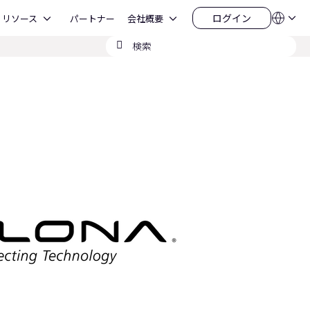
Open リソース
Open 会社概要
ログイン
リソース
パートナー
会社概要
言
ロ
語
グ
検
QSYS.com (English)
イ
India (English)
索
ン
Deutsch
の
Español
送
Français
信
日本語
한국어
China (中文)