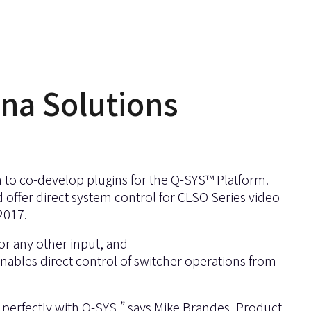
ona Solutions
 to co-develop plugins for the
Q-SYS™ Platform
.
 offer direct system control for
CLSO Series video
2017.
or any other input, and
ables direct control of switcher operations from
irs perfectly with Q-SYS,” says Mike Brandes, Product