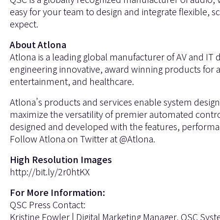
easy for your team to design and integrate flexible, 
expect.
About Atlona
Atlona is a leading global manufacturer of AV and IT
engineering innovative, award winning products for 
entertainment, and healthcare.
Atlona’s products and services enable system designe
maximize the versatility of premier automated contro
designed and developed with the features, performanc
Follow Atlona on Twitter at @Atlona.
High Resolution Images
http://bit.ly/2r0htKX
For More Information:
QSC Press Contact:
Kristine Fowler | Digital Marketing Manager, QSC Sys