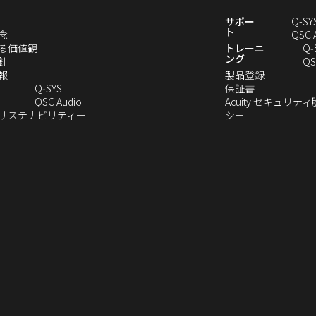
ま
す）
新
サポー
Q-SY
ト
（新
念
QSC 
し
（新
る価値観
トレーニ
Q‑
ング
い
（新
し
針
QS
ウ
し
（新
い
（新
報
製品登録
ィ
い
し
ウ
（新
し
Q‑SYS
保証書
ン
ウ
い
ィ
（新
し
い
QSC Audio
Acuity セキュリテ
ド
ィ
ウ
ン
し
（新
（新
い
ウ
のサステナビリティー
シー
（新
ウ
ン
ィ
ド
い
し
し
ウ
ィ
し
で
ド
ン
ウ
ウ
い
い
ィ
ン
い
開
ウ
ド
で
ィ
ウ
ウ
ン
ド
ウ
き
で
ウ
開
ン
ィ
ィ
ド
ウ
）
ィ
ま
開
で
き
ド
ン
ン
ウ
で
ン
す）
き
開
ま
ウ
ド
ド
で
開
ド
ま
き
す）
で
ウ
ウ
開
き
ウ
す）
ま
開
で
で
き
ま
で
す）
き
開
開
ま
す）
開
ま
き
き
す）
き
す）
ま
ま
ま
す）
す）
す）