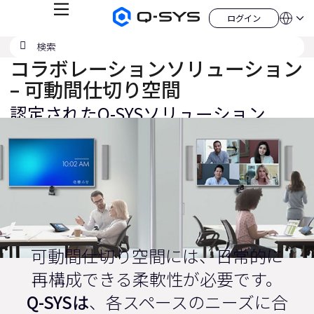
メ
ログイン
Q-
言
ロ
ニ
語
SYS
グ
ュ
検
検
オ
イ
QSYS.com (English)
索
ン
ー
索
ー
コラボレーションソリューション
India (English)
デ
の
ィ
Deutsch
– 可動間仕切り空間
送
オ
Español
製
信
認定されたQ-SYSソリューション
Français
品
ホ
日本語
現
ー
한국어
ム
在
China (中文)
ペ
の
ー
ジ
ス
ラ
イ
ド：
可動間仕切り空間には、日常的に
1
再構成できる柔軟性が必要です。
／
Q-SYSは
、各スペースのニーズに合