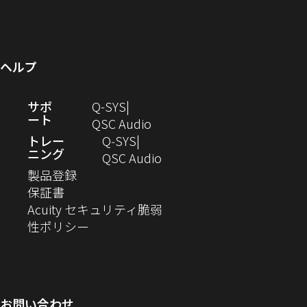
い
き
し
開
ウ
ド
で
ィ
ウ
ま
い
き
で
ウ
開
ン
ィ
す）
ウ
ま
開
で
き
ド
ン
ィ
す）
き
開
ま
ウ
ヘルプ
ド
ン
ま
き
す）
で
ウ
ド
す）
ま
開
（新
サポ
Q-SYS
で
ウ
す）
き
ート
し
（新
QSC Audio
開
で
ま
い
し
トレー
Q‑SYS
き
開
す）
ニング
ウ
い
（新
QSC Audio
ま
き
（新
ィ
ウ
し
製品登録
す）
ま
（新
し
ン
ィ
い
保証書
す）
し
い
ド
ン
ウ
Acuity セキュリティ脆弱
い
ウ
（新
ウ
ド
ィ
性ポリシー
ウ
ィ
し
で
ウ
ン
ィ
ン
い
開
で
ド
ン
ド
ウ
き
開
ウ
ド
ウ
ィ
ま
き
で
お問い合わせ