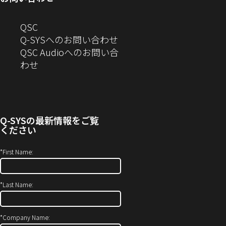
ウ
で
ン
す）
ま
開
で
開
ド
す）
き
へ
QSC
開
き
ウ
ま
の
Q-SYSへのお問い合わせ
き
ま
で
す）
お
QSC Audioへのお問い合
ま
す）
開
問
（新
わせ
す）
き
い
し
ま
合
い
す）
わ
ウ
せ
ィ
Q-SYS
の最新情報をご覧
(新
ン
ください
し
ド
い
ウ
*
First Name:
ウ
で
ィ
開
*
Last Name:
ン
き
ド
ま
ウ
す）
*
Company Name: