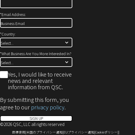
で
開
*
Email Address:
き
ま
す)
*
Country:
*
What Business Are You More Interested In?
*
Yes, I would like to receive
news and relevant
information from QSC.
By submitting this form, you
agree to our
privacy policy
.
SIGN UP
©2026 QSC, LLC all rights reserved
（新
（新
（新
（新
商標使用
米国のプライバシー通知
EUプライバシー通知
Cookieポリシー