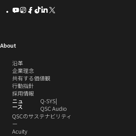
ウ
ウ
ウ
ウ
Q-
ン
ィ
ィ
ィ
ィ
し
Youtube
（新
Instagram
（新
Facebook
（新
TikTok
（新
LinkedIn
（新
X
（新
SYS
ド
ン
ン
ン
ン
し
し
し
し
し
し
い
コ
ウ
ド
ド
ド
ド
い
い
い
い
い
い
ウ
ウ
ウ
ウ
ミ
で
ウ
ウ
ウ
ウ
ウ
ウ
ウ
で
で
で
で
ィ
ィ
ィ
ィ
ィ
ィ
ュ
開
ィ
開
開
開
開
ン
ン
ン
ン
ン
ン
（新
About
ニ
き
き
き
き
き
ド
ド
ド
ド
ド
ド
し
ン
ま
ま
ま
ま
テ
ま
ウ
ウ
ウ
ウ
ウ
ウ
い
（新
沿革
す）
す）
す）
す）
ド
で
で
で
で
で
で
ィ
す）
ウ
し
（新
企業理念
開
開
開
開
開
開
ィ
ー
ウ
い
し
（新
共有する価値観
き
き
き
き
き
き
ン
ウ
い
（新
し
行動指針
ま
ま
ま
ま
ま
ま
で
ド
ィ
ウ
し
（新
い
採用情報
す）
す）
す）
す）
す）
す）
ウ
開
ン
ィ
い
し
ウ
ニュ
Q‑SYS
で
ース
ド
ン
ウ
い
ィ
（新
QSC Audio
開
き
ウ
ド
ィ
ウ
ン
し
QSCのサステナビリティ
き
ま
（新
で
ウ
ン
ィ
ド
い
ー
ま
し
開
（新
で
ド
ン
ウ
ウ
Acuity
す）
す）