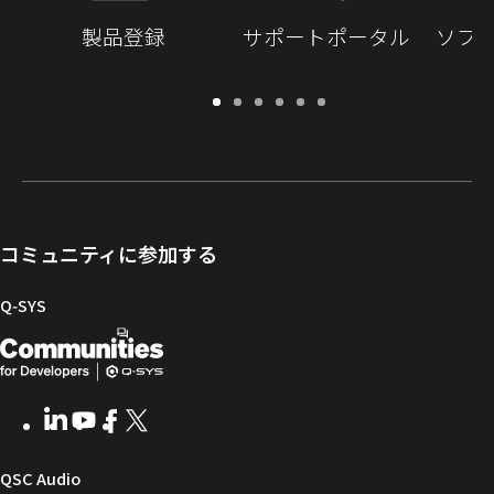
製品登録
サポートポータル
ソフ
保
サ
ソ
ト
ド
開
証・
ポ
フ
レ
キ
発
登
ー
ト
ー
ュ
者
録
ト
ウ
ニ
メ
向
ポ
ェ
ン
ン
け
ー
ア
グ
ト
Q-
コミュニティに参加する
タ
と
ラ
SYS
ル
フ
イ
コ
Q‑SYS
ァ
ブ
ミ
開
（新
ー
ラ
ュ
ム
リ
ニ
発
し
ウ
ー
テ
者
い
ェ
ィ
LinkedIn
（新
Youtube
（新
Facebook
（新
X
（新
向
ウ
ア
ー
し
し
し
し
い
い
い
い
け
ィ
（新
QSC Audio