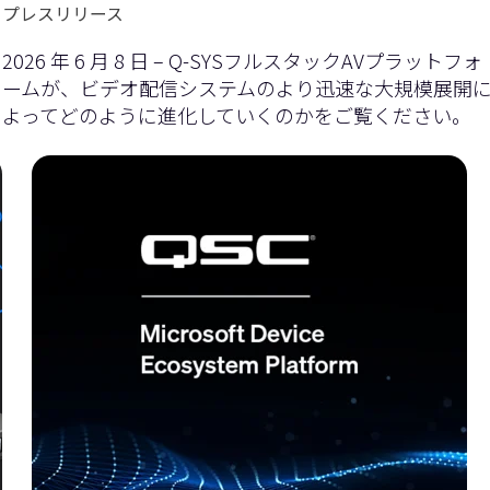
プレスリリース
2026 年 6 月 8 日 – Q-SYSフルスタックAVプラットフォ
ームが、ビデオ配信システムのより迅速な大規模展開
よってどのように進化していくのかをご覧ください。