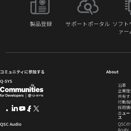
動
製品登録
サポートポータル
ソフト
ァー
（新
コミュニティに参加する
About
し
Q‑SYS
（
沿革
い
開
（新
し
企業理
ウ
発
し
い
共有す
ィ
ウ
行動指
者
い
ン
ィ
採用情
LinkedIn
（新
Youtube
（新
Facebook
（新
X
（新
向
ウ
ン
ニュー
ド
し
し
し
し
ス
ド
ウ
い
い
い
い
け
ィ
（新
QSC Audio
ウ
QSC
で
ウ
ウ
ウ
ウ
で
Acuity