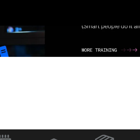
ラ
Q-SYS Designer
ネットワー
Software
イッチ
（新