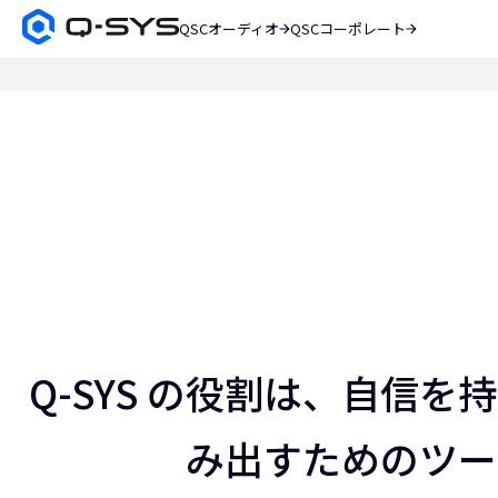
QSCオーディオ
QSCコーポレート
Q-
SYS
検
オ
索
ー
現
デ
在
ィ
オ
の
製
ス
品
ホ
ラ
ー
イ
ム
ペ
ド：
ー
ス
3
ジ
／
Q-SYS の役割は、自信
5
み出すためのツー