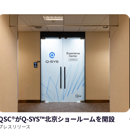
ス
ラ
ラ
イ
QSC®がQ-SYS™北京ショールームを開設
プレスリリース