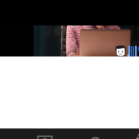
に
移
在
の
ス
ラ
イ
ド：
移
動
1
／
1
ソフトウェアと
ドキュメント
ファームウェア
イブラリー