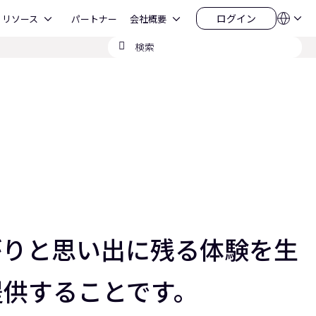
Open リソース
Open 会社概要
ログイン
リソース
パートナー
会社概要
言
ロ
語
グ
検
QSYS.com (English)
イ
India (English)
索
ン
Deutsch
の
Español
送
Français
信
日本語
한국어
China (中文)
ながりと思い出に残る体験を生
提供することです。