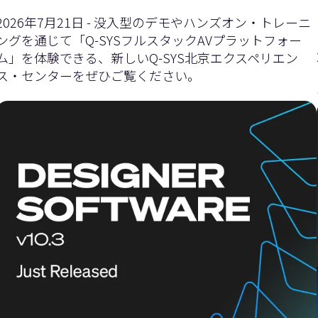
イ
ダ
2026年7月21日 - 没入型のデモやハンズオン・トレーニ
ングを通じて「Q-SYSフルスタックAVプラットフォー
ム」を体験できる、新しいQ-SYS北京エクスペリエン
ス・センターをぜひご覧ください。
ダ
ー
ー
を