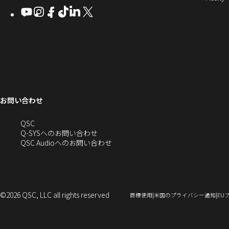
Q-
ン
ィ
ィ
ィ
ィ
し
開
開
Youtube
（新
Instagram
（新
Facebook
（新
TikTok
（新
LinkedIn
（新
X
（新
SYS
ド
き
ン
ン
ン
ン
き
し
し
し
し
し
し
い
ま
コ
ウ
ド
ド
ド
ド
ま
い
い
い
い
い
い
す
ウ
ウ
ウ
ウ
す）
ミ
で
ウ
ウ
ウ
ウ
ウ
ウ
ウ
で
で
で
で
ィ
ィ
ィ
ィ
ィ
ィ
ュ
開
ィ
開
開
開
開
ン
ン
ン
ン
ン
ン
ニ
き
き
き
き
き
ド
ド
ド
ド
ド
ド
ン
ま
ま
ま
ま
テ
ま
ウ
ウ
ウ
ウ
ウ
ウ
す）
す）
す）
す）
お問い合わせ
ド
で
で
で
で
で
で
ィ
す）
開
開
開
開
開
開
ー
ウ
へ
QSC
き
き
き
き
き
き
の
Q-SYSへのお問い合わせ
ま
ま
ま
ま
ま
ま
で
お
（新
QSC Audioへのお問い合わせ
す）
す）
す）
す）
す）
す）
問
し
開
い
い
合
ウ
き
わ
ィ
せ
ン
©2026 QSC, LLC all rights reserved
（新
（新
商標使用
米国のプライバシー通知
EU
ま
(新
ド
し
し
い
い
し
ウ
ウ
ウ
す）
い
で
ィ
ィ