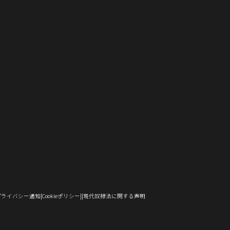
し
で
ド
ン
ウ
ウ
い
い
ィ
ン
い
開
ウ
ド
で
ィ
ウ
ウ
ン
ド
ウ
き
で
ウ
開
ン
ィ
ィ
ド
ウ
）
ィ
ま
開
で
き
ド
ン
ン
ウ
で
ン
す）
き
開
ま
ウ
ド
ド
で
開
ド
ま
き
す）
で
ウ
ウ
開
き
ウ
す）
ま
開
で
で
き
ま
で
す）
き
開
開
ま
す）
開
ま
き
き
す）
き
す）
ま
ま
ま
す）
す）
す）
（新
（新
（新
プライバシー通知
Cookieポリシー
現代奴隷法に関する声明
し
し
し
い
い
い
ウ
ウ
ウ
ィ
ィ
ィ