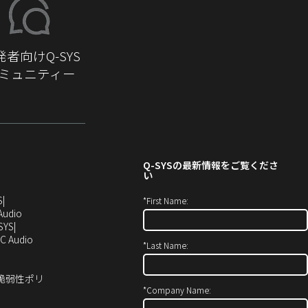
発者向けQ-SYS
ミュニティー
Q-SYS
の最新情報をご覧くださ
い
（新
S
*
First Name:
し
（新
Audio
い
し
SYS
ウ
い
（新
C Audio
*
Last Name:
ィ
ウ
し
ン
ィ
い
ド
ン
ウ
ィ脆弱性ポリ
ウ
ド
ィ
*
Company Name:
で
ウ
ン