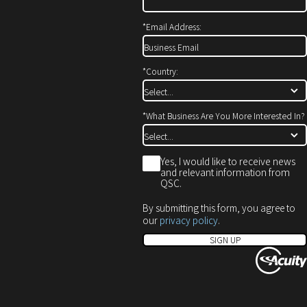
開
で
ド
き
開
ウ
*
Email Address:
ま
き
で
す）
ま
開
す）
き
*
Country:
ま
す）
*
What Business Are You More Interested In?
*
Yes, I would like to receive news
and relevant information from
QSC.
By submitting this form, you agree to
our
privacy policy
.
SIGN UP