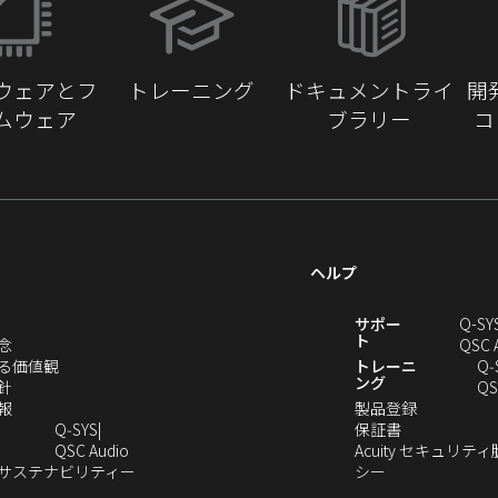
し
い
ウ
ウェアとフ
トレーニング
ドキュメントライ
開
ィ
ムウェア
ブラリー
コ
ン
ド
ウ
で
開
き
ヘルプ
ま
す）
新
サポー
Q-SY
ト
（新
念
QSC 
し
（新
る価値観
トレーニ
Q‑
ング
い
（新
し
針
QS
ウ
し
（新
い
（新
報
製品登録
ィ
い
し
ウ
（新
し
Q‑SYS
保証書
ン
ウ
い
ィ
（新
し
い
QSC Audio
Acuity セキュリテ
ド
ィ
ウ
ン
し
（新
（新
い
ウ
のサステナビリティー
シー
（新
ウ
ン
ィ
ド
い
し
し
ウ
ィ