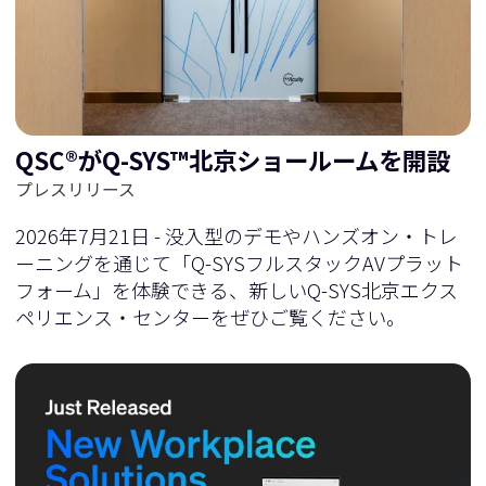
に
移
移
動
QSC®がQ-SYS™北京ショールームを開設
動
プレスリリース
2026年7月21日 - 没入型のデモやハンズオン・トレ
ーニングを通じて「Q-SYSフルスタックAVプラット
フォーム」を体験できる、新しいQ-SYS北京エクス
ペリエンス・センターをぜひご覧ください。