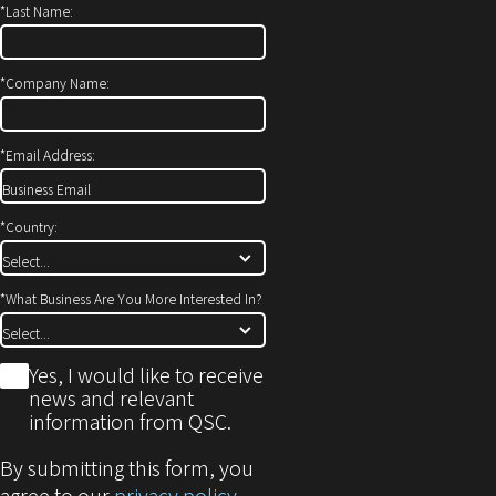
*
Last Name:
ン
き
ド
ま
ウ
す）
*
Company Name:
で
開
*
Email Address:
き
ま
す)
*
Country:
*
What Business Are You More Interested In?
*
Yes, I would like to receive
news and relevant
information from QSC.
By submitting this form, you
agree to our
privacy policy
.