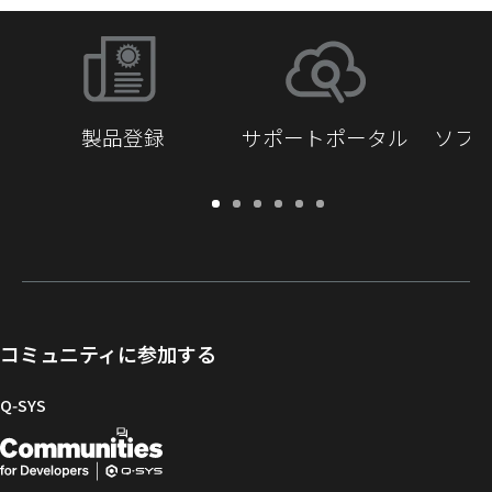
製品登録
サポートポータル
ソフ
保
サ
ソ
ト
ド
開
証・
ポ
フ
レ
キ
発
登
ー
ト
ー
ュ
者
録
ト
ウ
ニ
メ
向
ポ
ェ
ン
ン
け
ー
ア
グ
ト
Q-
コミュニティに参加する
タ
と
ラ
SYS
ル
フ
イ
コ
Q‑SYS
ァ
ブ
ミ
開
（新
ー
ラ
ュ
ム
リ
ニ
発
し
ウ
ー
テ