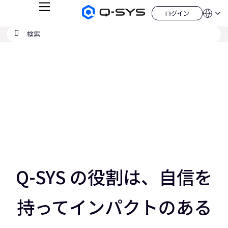
メ
ログイン
Q-
言
ロ
ニ
語
SYS
グ
ュ
検
検
オ
イ
QSYS.com (English)
索
ン
ー
索
ー
India (English)
現
デ
の
ィ
Deutsch
在
送
オ
Español
製
信
の
Français
品
ホ
日本語
ス
ー
한국어
ム
ラ
China (中文)
ペ
ー
イ
ジ
ド：
ス
3
／
Q-SYS の役割は、自信を
5
ス
ラ
持ってインパクトのある