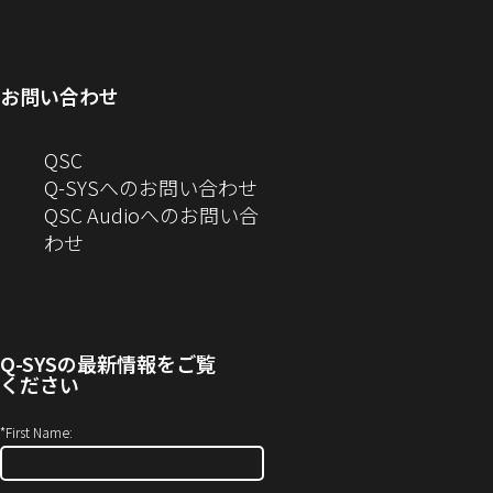
ィ
ン
い
開
で
ド
ン
ド
ウ
き
開
ウ
ド
ウ
ィ
ま
き
で
お問い合わせ
ウ
で
ン
す）
ま
開
で
開
ド
す）
き
へ
QSC
開
き
ウ
ま
の
Q-SYSへのお問い合わせ
き
ま
で
す）
お
QSC Audioへのお問い合
ま
す）
開
問
（新
わせ
す）
き
い
し
ま
合
い
す）
わ
ウ
せ
ィ
Q-SYS
の最新情報をご覧
(新
ン
ください
し
ド
い
ウ
*
First Name:
ウ
で
ィ
開