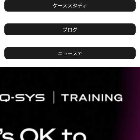
ケーススタディ
ブログ
ニュースで
現
在
の
ス
ラ
イ
ド：
1