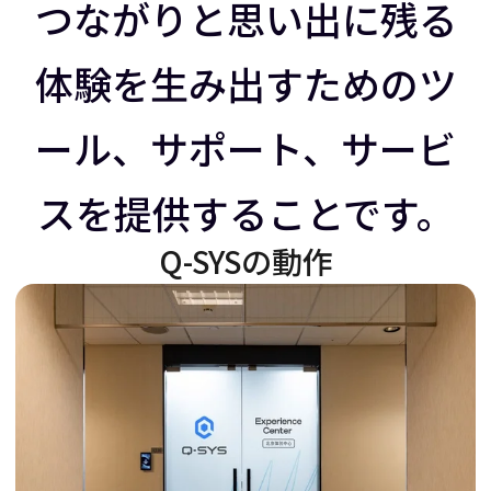
ラ
イ
つながりと思い出に残る
体験を生み出すためのツ
イ
ダ
ール、サポート、サービ
ダ
ー
スを提供することです。
ー
を
Q-SYSの動作
を
右
左
に