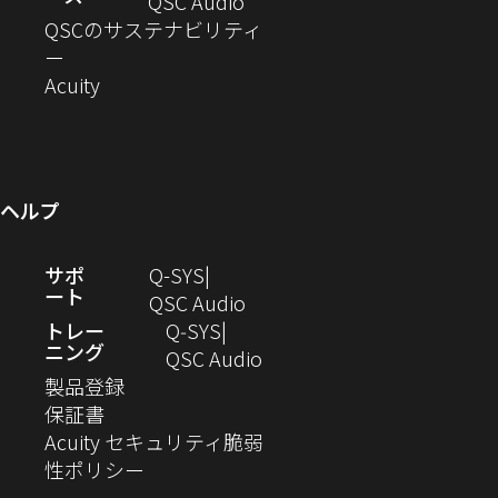
ド
ン
ウ
い
ィ
（新
QSC Audio
開
き
ウ
ド
ィ
ウ
ン
し
QSCのサステナビリティ
き
ま
（新
で
ウ
ン
ィ
ド
い
ー
ま
し
開
（新
で
ド
ン
ウ
ウ
Acuity
す）
す）
い
き
し
開
ウ
ド
で
ィ
ウ
ま
い
き
で
ウ
開
ン
ィ
す）
ウ
ま
開
で
き
ド
ン
ィ
す）
き
開
ま
ウ
ヘルプ
ド
ン
ま
き
す）
で
ウ
ド
す）
ま
開
（新
サポ
Q-SYS
で
ウ
す）
き
ート
し
（新
QSC Audio
開
で
ま
い
し
トレー
Q‑SYS
き
開
す）
ニング
ウ
い
（新
QSC Audio
ま
き
（新
ィ
ウ
し
製品登録
す）
ま
（新
し
ン
ィ
い
保証書
す）
し
い
ド
ン
ウ
Acuity セキュリティ脆弱
い
ウ
（新
ウ
ド
ィ
性ポリシー
ウ
ィ
し
で
ウ
ン