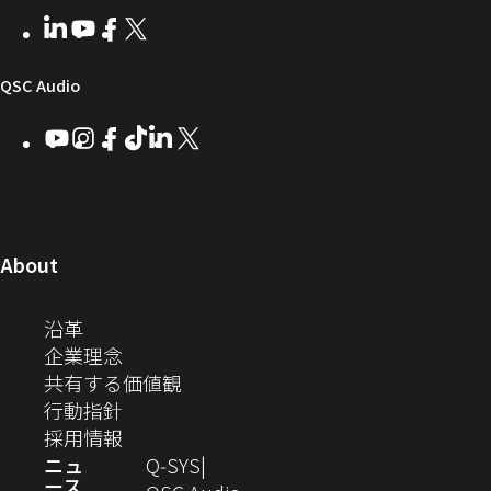
者
い
ェ
ィ
LinkedIn
（新
Youtube
（新
Facebook
（新
X
（新
向
ウ
ア
ー
し
し
し
し
い
い
い
い
け
ィ
（新
QSC Audio
ウ
ウ
ウ
ウ
Q-
ン
ィ
ィ
ィ
ィ
し
Youtube
（新
Instagram
（新
Facebook
（新
TikTok
（新
LinkedIn
（新
X
（新
SYS
ド
ン
ン
ン
ン
し
し
し
し
し
し
い
コ
ウ
ド
ド
ド
ド
い
い
い
い
い
い
ウ
ウ
ウ
ウ
ミ
で
ウ
ウ
ウ
ウ
ウ
ウ
ウ
で
で
で
で
ィ
ィ
ィ
ィ
ィ
ィ
ュ
開
ィ
開
開
開
開
ン
ン
ン
ン
ン
ン
（新
About
ニ
き
き
き
き
き
ド
ド
ド
ド
ド
ド
し
ン
ま
ま
ま
ま
テ
ま
ウ
ウ
ウ
ウ
ウ
ウ
い
（新
沿革
す）
す）
す）
す）
ド
で
で
で
で
で
で
ィ
す）
ウ
し
（新
企業理念
開
開
開
開
開
開
ィ
ー
ウ
い
し
（新
共有する価値観
き
き
き
き
き
き
ン
ウ
い
（新
し
行動指針
ま
ま
ま
ま
ま
ま
で
ド
ィ
ウ
し
（新
い
採用情報
す）
す）
す）
す）
す）
す）
ウ
開
ン
ィ
い
し
ウ
ニュ
Q‑SYS
で
ース