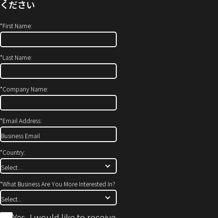
(新
ン
ください
し
ド
い
ウ
*
First Name:
ウ
で
ィ
開
*
Last Name:
ン
き
ド
ま
ウ
す）
*
Company Name:
で
開
*
Email Address:
き
ま
す)
*
Country:
*
What Business Are You More Interested In?
*
Yes, I would like to receive