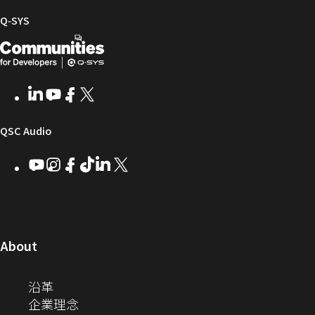
ル
フ
イ
コ
Q‑SYS
ァ
ブ
ミ
開
（新
ー
ラ
ュ
ム
リ
ニ
発
し
ウ
ー
テ
者
い
ェ
ィ
LinkedIn
（新
Youtube
（新
Facebook
（新
X
（新
向
ウ
ア
ー
し
し
し
し
い
い
い
い
け
ィ
（新
QSC Audio
ウ
ウ
ウ
ウ
Q-
ン
ィ
ィ
ィ
ィ
し
Youtube
（新
Instagram
（新
Facebook
（新
TikTok
（新
LinkedIn
（新
X
（新
SYS
ド
ン
ン
ン
ン
し
し
し
し
し
し
い
コ
ウ
ド
ド
ド
ド
い
い
い
い
い
い
ウ
ウ
ウ
ウ
ミ
で
ウ
ウ
ウ
ウ
ウ
ウ
ウ
で
で
で
で
ィ
ィ
ィ
ィ
ィ
ィ
ュ
開
ィ
開
開
開
開
ン
ン
ン
ン
ン
ン
（新
About
ニ
き
き
き
き
き
ド
ド
ド
ド
ド
ド
し
ン
ま
ま
ま
ま
テ
ま
ウ
ウ
ウ
ウ
ウ
ウ
い
（新
沿革
す）
す）
す）
す）
ド
で
で
で
で
で
で
ィ
す）
ウ
し
（新
企業理念
開
開
開
開
開
開
ィ