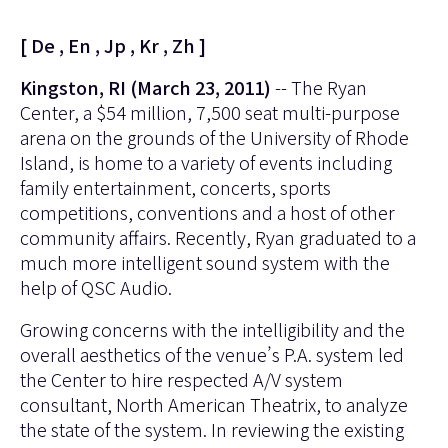
[
De
,
En
,
Jp
,
Kr
,
Zh
]
Kingston, RI (March 23, 2011)
-- The Ryan
Center, a $54 million, 7,500 seat multi-purpose
arena on the grounds of the University of Rhode
Island, is home to a variety of events including
family entertainment, concerts, sports
competitions, conventions and a host of other
community affairs. Recently, Ryan graduated to a
much more intelligent sound system with the
help of QSC Audio.
Growing concerns with the intelligibility and the
overall aesthetics of the venue’s P.A. system led
the Center to hire respected A/V system
consultant, North American Theatrix, to analyze
the state of the system. In reviewing the existing