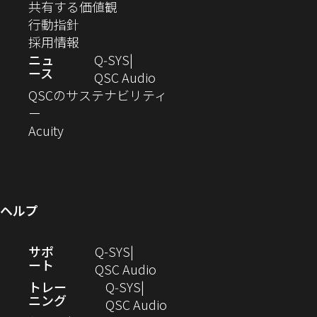
ー
ウ
い
し
（新
共有する価値観
き
き
き
き
き
き
ン
ウ
い
（新
し
行動指針
ま
ま
ま
ま
ま
ま
で
ド
ィ
ウ
し
（新
い
採用情報
す）
す）
す）
す）
す）
す）
ウ
開
ン
ィ
い
し
ウ
ニュ
Q‑SYS
で
ース
ド
ン
ウ
い
ィ
（新
QSC Audio
開
き
ウ
ド
ィ
ウ
ン
し
QSCのサステナビリティ
き
ま
（新
で
ウ
ン
ィ
ド
い
ー
ま
し
開
（新
で
ド
ン
ウ
ウ
Acuity
す）
す）
い
き
し
開
ウ
ド
で
ィ
ウ
ま
い
き
で
ウ
開
ン
ィ
す）
ウ
ま
開
で
き
ド
ン
ィ
す）
き
開
ま
ウ
ヘルプ
ド
ン
ま
き
す）
で
ウ
ド
す）
ま
開
（新
サポ
Q-SYS
で
ウ
す）
き
ート
し
（新
QSC Audio
開
で
ま
い
し
トレー
Q‑SYS
き
開
す）
ニング
ウ
い
（新
QSC Audio
ま
き