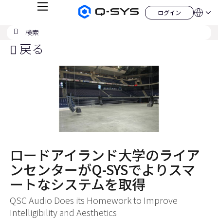
メ
ログイン
Q-
言
ロ
ニ
語
SYS
グ
ュ
検
検
オ
イ
QSYS.com (English)
索
ン
ー
索
ー
India (English)
戻る
デ
の
ィ
Deutsch
送
オ
Español
製
信
Français
品
ホ
日本語
ー
한국어
ム
China (中文)
ペ
ー
ジ
ロードアイランド大学のライア
ンセンターがQ-SYSでよりスマ
ートなシステムを取得
QSC Audio Does its Homework to Improve
Intelligibility and Aesthetics