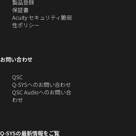
（新
ィ
ウ
し
製品登録
す）
ま
（新
し
ン
ィ
い
保証書
す）
し
い
ド
ン
ウ
Acuity セキュリティ脆弱
い
ウ
（新
ウ
ド
ィ
性ポリシー
ウ
ィ
し
で
ウ
ン
ィ
ン
い
開
で
ド
ン
ド
ウ
き
開
ウ
ド
ウ
ィ
ま
き
で
お問い合わせ
ウ
で
ン
す）
ま
開
で
開
ド
す）
き
へ
QSC
開
き
ウ
ま
の
Q-SYSへのお問い合わせ
き
ま
で
す）
お
QSC Audioへのお問い合
ま
す）
開
問
（新
わせ
す）
き
い
し
ま
合
い
す）
わ
ウ
せ
ィ
Q-SYS
の最新情報をご覧