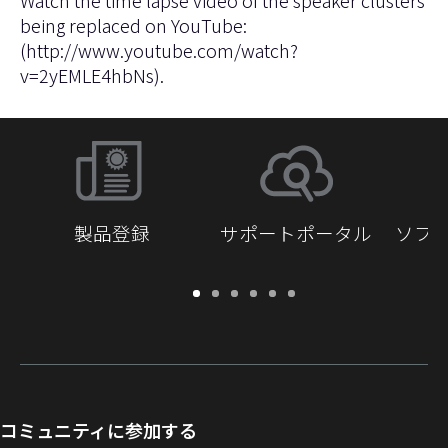
Watch the time lapse video of the speaker clusters
being replaced on YouTube:
(
http://www.youtube.com/watch?
v=2yEMLE4hbNs
).
製品登録
サポートポータル
ソフ
保
サ
ソ
ト
ド
開
証・
ポ
フ
レ
キ
発
登
ー
ト
ー
ュ
者
録
ト
ウ
ニ
メ
向
ポ
ェ
ン
ン
け
ー
ア
グ
ト
Q-
コミュニティに参加する
タ
と
ラ
SYS