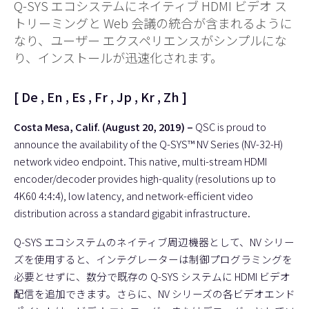
Q-SYS エコシステムにネイティブ HDMI ビデオ ス
トリーミングと Web 会議の統合が含まれるように
なり、ユーザー エクスペリエンスがシンプルにな
り、インストールが迅速化されます。
[
De
,
En
,
Es
,
Fr
,
Jp
,
Kr
,
Zh
]
Costa Mesa, Calif. (August 20, 2019) –
QSC is proud to
announce the availability of the
Q-SYS™ NV Series
(NV-32-H)
network video endpoint. This native, multi-stream HDMI
encoder/decoder provides high-quality (resolutions up to
4K60 4:4:4), low latency, and network-efficient video
distribution across a standard gigabit infrastructure.
Q-SYS エコシステムのネイティブ周辺機器として、NV シリー
ズを使用すると、インテグレーターは制御プログラミングを
必要とせずに、数分で既存の Q-SYS システムに HDMI ビデオ
配信を追加できます。さらに、NV シリーズの各ビデオエンド