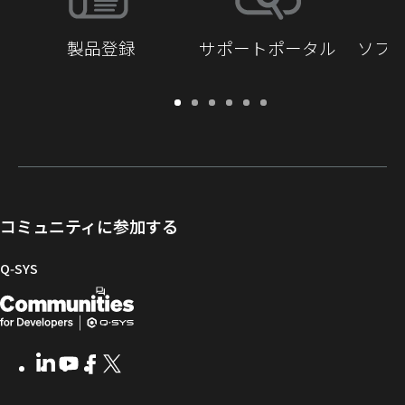
製品登録
サポートポータル
ソフ
保
サ
ソ
ト
ド
開
証・
ポ
フ
レ
キ
発
登
ー
ト
ー
ュ
者
録
ト
ウ
ニ
メ
向
ポ
ェ
ン
ン
け
ー
ア
グ
ト
Q-
コミュニティに参加する
タ
と
ラ
SYS
ル
フ
イ
コ
Q‑SYS
ァ
ブ
ミ
開
（新
ー
ラ
ュ
ム
リ
ニ
発
し
ウ
ー
テ
者
い
ェ
ィ
LinkedIn
（新
Youtube
（新
Facebook
（新
X
（新
向
ウ
ア
ー
し
し
し
し
い
い
い
い