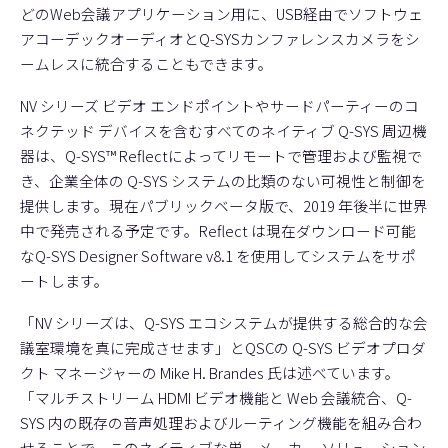
どのWeb会議アプリケーション用に、USB経由でソフトウェ
アコーデックオーディオとQ-SYSカンファレンスカメラをシ
ームレスに統合することもできます。
NV シリーズ ビデオ エンドポイントやサードパーティーのコ
ネクテッド デバイスを含むすべてのネイティブ Q-SYS 周辺機
器は、
Q-SYS™ Reflect
によってリモートで管理および監視で
き、企業全体の Q-SYS システムの比類のない可視性と制御を
提供します。現在パブリックベータ版で、2019 年後半に世界
中で発売される予定です。Reflect は現在ダウンロード可能
な
Q-SYS Designer Software
v8.1 を使用してシステムをサポ
ートします。
「NV シリーズは、Q-SYS エコシステムが提供する総合的な会
議室環境を真に完成させます」とQSCの Q-SYS ビデオプロダ
クト マネージャーの Mike H. Brandes 氏は述べています。
「マルチストリーム HDMI ビデオ機能と Web 会議統合、Q-
SYS 内の既存の音声処理およびルーティング機能を組み合わ
せることで、このネイティブな単一メーカー ソリューション