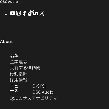
け
ィ
（新
QSC Audio
ウ
ウ
ウ
ウ
Q-
ン
ィ
ィ
ィ
ィ
し
Youtube
（新
Instagram
（新
Facebook
（新
TikTok
（新
LinkedIn
（新
X
（新
SYS
ド
ン
ン
ン
ン
し
し
し
し
し
し
い
コ
ウ
ド
ド
ド
ド
い
い
い
い
い
い
ウ
ウ
ウ
ウ
ミ
で
ウ
ウ
ウ
ウ
ウ
ウ
ウ
で
で
で
で
ィ
ィ
ィ
ィ
ィ
ィ
ュ
開
ィ
開
開
開
開
ン
ン
ン
ン
ン
ン
（新
About
ニ
き
き
き
き
き
ド
ド
ド
ド
ド
ド
し
ン
ま
ま
ま
ま
テ
ま
ウ
ウ
ウ
ウ
ウ
ウ
い
（新
沿革
す）
す）
す）
す）
ド
で
で
で
で
で
で
ィ
す）
ウ
し
（新
企業理念
開
開
開
開
開
開
ィ
ー
ウ
い
し
（新
共有する価値観
き
き
き
き
き
き
ン
ウ
い
（新
し
行動指針
ま
ま
ま
ま
ま
ま
で
ド
ィ
ウ
し
（新
い
採用情報
す）
す）
す）
す）
す）
す）
ウ
開
ン
ィ
い
し
ウ
ニュ
Q‑SYS
で
ース
ド
ン
ウ
い
ィ
（新
QSC Audio
開
き
ウ
ド
ィ
ウ
ン
し
QSCのサステナビリティ
き
ま
（新
で
ウ
ン
ィ
ド
い
ー
ま