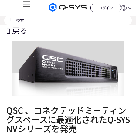
メ
ログイン
Q-
言
ロ
ニ
語
SYS
グ
ュ
検
検
オ
イ
QSYS.com (English)
索
ン
ー
索
ー
India (English)
戻る
デ
の
ィ
Deutsch
送
オ
Español
製
信
Français
品
ホ
日本語
ー
한국어
ム
China (中文)
ペ
ー
ジ
QSC 、コネクテッドミーティン
グスペースに最適化されたQ-SYS
NVシリーズを発売