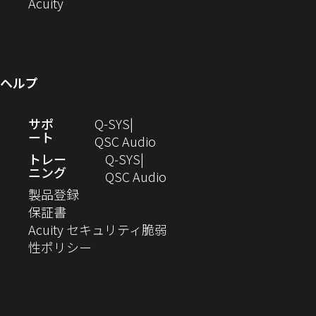
し
開
（新
で
ド
ン
ウ
ウ
Acuity
す）
す）
い
き
し
開
ウ
ド
で
ィ
ウ
ま
い
き
で
ウ
開
ン
ィ
す）
ウ
ま
開
で
き
ド
ン
ィ
す）
き
開
ま
ウ
ヘルプ
ド
ン
ま
き
す）
で
ウ
ド
す）
ま
開
（新
サポ
Q-SYS
で
ウ
す）
き
ート
し
（新
QSC Audio
開
で
ま
い
し
トレー
Q‑SYS
き
開
す）
ニング
ウ
い
（新
QSC Audio
ま
き
（新
ィ
ウ
し
製品登録
す）
ま
（新
し
ン
ィ
い
保証書
す）
し
い
ド
ン
ウ
Acuity セキュリティ脆弱
い
ウ
（新
ウ
ド
ィ
性ポリシー
ウ
ィ
し
で
ウ
ン
ィ
ン
い
開
で
ド
ン
ド
ウ
き
開
ウ