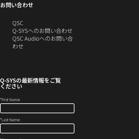
ド
ウ
ィ
ま
き
で
お問い合わせ
ウ
で
ン
す）
ま
開
で
開
ド
す）
き
へ
QSC
開
き
ウ
ま
の
Q-SYSへのお問い合わせ
き
ま
で
す）
お
QSC Audioへのお問い合
ま
す）
開
問
（新
わせ
す）
き
い
し
ま
合
い
す）
わ
ウ
せ
ィ
Q-SYS
の最新情報をご覧
(新
ン
ください
し
ド
い
ウ
*
First Name:
ウ
で
ィ
開
*
Last Name:
ン
き
ド
ま
ウ
す）