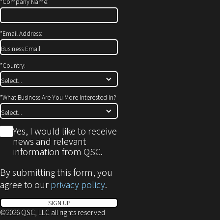
*
Company Name:
で
開
*
Email Address:
き
ま
す)
*
Country:
*
What Business Are You More Interested In?
*
Yes, I would like to receive
news and relevant
information from QSC.
By submitting this form, you
agree to our
privacy policy
.
SIGN UP
©2026 QSC, LLC all rights reserved