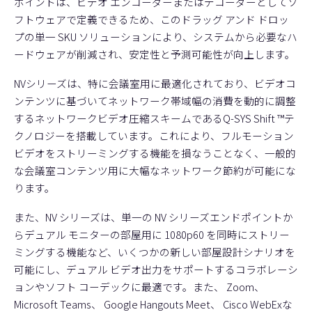
ポイントは、ビデオ エンコーダーまたはデコーダーとしてソ
フトウェアで定義できるため、このドラッグ アンド ドロッ
プの単一 SKU ソリューションにより、システムから必要なハ
ードウェアが削減され、安定性と予測可能性が向上します。
NVシリーズは、特に会議室用に最適化されており、ビデオコ
ンテンツに基づいてネットワーク帯域幅の消費を動的に調整
するネットワークビデオ圧縮スキームであるQ-SYS Shift ™テ
クノロジーを搭載しています。これにより、フルモーション
ビデオをストリーミングする機能を損なうことなく、一般的
な会議室コンテンツ用に大幅なネットワーク節約が可能にな
ります。
また、NV シリーズは、単一の NV シリーズエンドポイントか
らデュアル モニターの部屋用に 1080p60 を同時にストリー
ミングする機能など、いくつかの新しい部屋設計シナリオを
可能にし、デュアル ビデオ出力をサポートするコラボレーシ
ョンやソフト コーデックに最適です。また、 Zoom、
Microsoft Teams、 Google Hangouts Meet、 Cisco WebExな