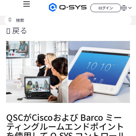
メ
ログイン
Q-
言
ロ
ニ
語
SYS
グ
ュ
検
検
オ
イ
QSYS.com (English)
索
ン
ー
索
ー
India (English)
戻る
デ
の
ィ
Deutsch
送
オ
Español
製
信
Français
品
ホ
日本語
ー
한국어
ム
China (中文)
ペ
ー
ジ
QSCがCiscoおよび Barco ミー
ティングルームエンドポイント
を使用して Q-SYS コントロール