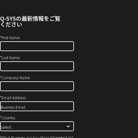
す）
わ
ウ
せ
ィ
Q-SYS
の最新情報をご覧
(新
ン
ください
し
ド
い
ウ
*
First Name:
ウ
で
ィ
開
*
Last Name:
ン
き
ド
ま
ウ
す）
*
Company Name:
で
開
*
Email Address:
き
ま
す)
*
Country:
*
What Business Are You More Interested In?