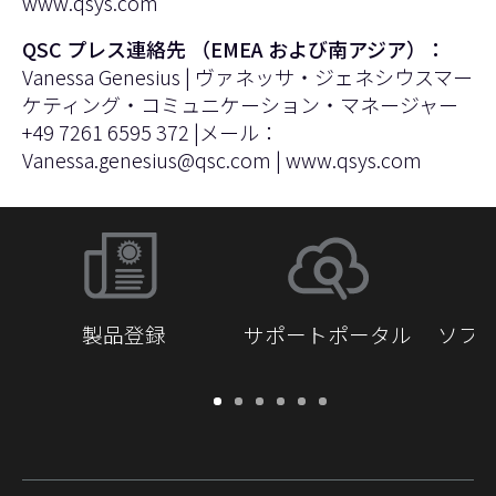
www.qsys.com
QSC プレス連絡先 （EMEA および南アジア）：
Vanessa Genesius | ヴァネッサ・ジェネシウスマー
ケティング・コミュニケーション・マネージャー
+49 7261 6595 372 |メール：
Vanessa.genesius@qsc.com
|
www.qsys.com
製品登録
サポートポータル
ソフ
保
サ
ソ
ト
ド
開
証・
ポ
フ
レ
キ
発
登
ー
ト
ー
ュ
者
録
ト
ウ
ニ
メ
向