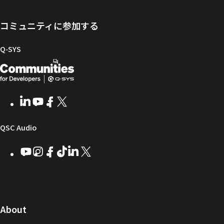
ポ
ェ
ン
ン
け
ー
ア
グ
ト
Q-
コミュニティに参加する
タ
と
ラ
SYS
ル
フ
イ
コ
Q‑SYS
ァ
ブ
ミ
開
（新
ー
ラ
ュ
ム
リ
ニ
発
し
ウ
ー
テ
者
い
ェ
ィ
LinkedIn
（新
Youtube
（新
Facebook
（新
X
（新
向
ウ
ア
ー
し
し
し
し
い
い
い
い
け
ィ
（新
QSC Audio
ウ
ウ
ウ
ウ
Q-
ン
ィ
ィ
ィ
ィ
し
Youtube
（新
Instagram
（新
Facebook
（新
TikTok
（新
LinkedIn
（新
X
（新
SYS
ド
ン
ン
ン
ン
し
し
し
し
し
し
い
コ
ウ
ド
ド
ド
ド
い
い
い
い
い
い
ウ
ウ
ウ
ウ
ミ
で
ウ
ウ
ウ
ウ
ウ
ウ
ウ
で
で
で
で
ィ
ィ
ィ
ィ
ィ
ィ
ュ
開
ィ
開
開
開
開
ン
ン
ン
ン
ン
ン
（新
About
ニ
き
き
き
き
き
ド
ド
ド
ド
ド
ド
し
ン