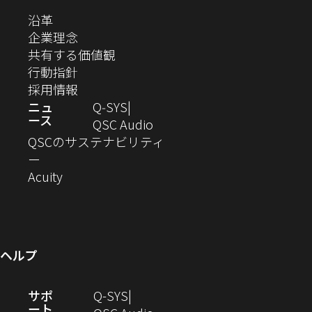
ま
ま
ま
ま
テ
ま
ウ
ウ
ウ
ウ
ウ
ウ
い
（新
沿革
す）
す）
す）
す）
ド
で
で
で
で
で
で
ィ
す）
ウ
し
（新
企業理念
開
開
開
開
開
開
ィ
ー
ウ
い
し
（新
共有する価値観
き
き
き
き
き
き
ン
ウ
い
（新
し
行動指針
ま
ま
ま
ま
ま
ま
で
ド
ィ
ウ
し
（新
い
採用情報
す）
す）
す）
す）
す）
す）
ウ
開
ン
ィ
い
し
ウ
ニュ
Q‑SYS
で
ース
ド
ン
ウ
い
ィ
（新
QSC Audio
開
き
ウ
ド
ィ
ウ
ン
し
QSCのサステナビリティ
き
ま
（新
で
ウ
ン
ィ
ド
い
ー
ま
し
開
（新
で
ド
ン
ウ
ウ
Acuity
す）
す）
い
き
し
開
ウ
ド
で
ィ
ウ
ま
い
き
で
ウ
開
ン
ィ
す）
ウ
ま
開
で
き
ド
ン
ィ
す）
き
開
ま
ウ
ヘルプ
ド
ン
ま
き
す）
で
ウ
ド
す）
ま
開
（新
サポ
Q-SYS
で
ウ
す）
き
ート