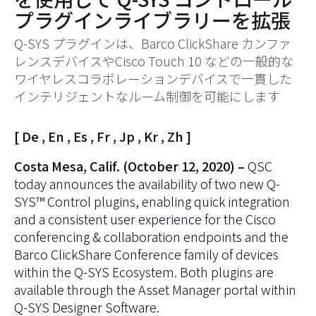
プラグインライブラリーを拡張
Q-SYS プラグインは、Barco ClickShare カンファ
レンスデバイスやCisco Touch 10 などの一般的な
ワイヤレスコラボレーションデバイスで一貫した
インテリジェントなルーム制御を可能にします
[
De
,
En
,
Es
,
Fr
,
Jp
,
Kr
,
Zh
]
Costa Mesa, Calif. (October 12, 2020) –
QSC
today announces the availability of two new Q-
SYS™ Control plugins, enabling quick integration
and a consistent user experience for the Cisco
conferencing & collaboration endpoints and the
Barco ClickShare Conference family of devices
within the
Q-SYS Ecosystem
. Both plugins are
available through the Asset Manager portal within
Q-SYS Designer Software
.