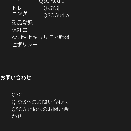
し
（新
QSC Audio
開
で
ま
い
し
トレー
Q‑SYS
き
開
す）
ニング
ウ
い
（新
QSC Audio
ま
き
（新
ィ
ウ
し
製品登録
す）
ま
（新
し
ン
ィ
い
保証書
す）
し
い
ド
ン
ウ
Acuity セキュリティ脆弱
い
ウ
（新
ウ
ド
ィ
性ポリシー
ウ
ィ
し
で
ウ
ン
ィ
ン
い
開
で
ド
ン
ド
ウ
き
開
ウ
ド
ウ
ィ
ま
き
で
お問い合わせ
ウ
で
ン
す）
ま
開
で
開
ド
す）
き
へ
QSC
開
き
ウ
ま
の
Q-SYSへのお問い合わせ
き
ま
で
す）
お
QSC Audioへのお問い合
ま
す）
開
問
（新
わせ
す）
き
い
し
ま
合
い