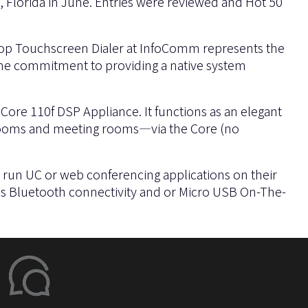
Florida in June. Entries were reviewed and Hot 50
top Touchscreen Dialer at InfoComm represents the
ame commitment to providing a native system
ore 110f DSP Appliance. It functions as an elegant
rdrooms and meeting rooms—via the Core (no
run UC or web conferencing applications on their
ess Bluetooth connectivity and or Micro USB On-The-