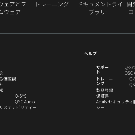
ウェアとフ
トレーニング
ドキュメントライ
開
ィ
ムウェア
ブラリー
コ
ン
ド
ウ
で
開
き
ヘルプ
ま
す）
新
サポー
Q-SY
ト
（新
念
QSC 
し
（新
る価値観
トレーニ
Q‑
ング
い
（新
し
針
QS
ウ
し
（新
い
（新
報
製品登録
ィ
い
し
ウ
（新
し
Q‑SYS
保証書
ン
ウ
い
ィ
（新
し
い
QSC Audio
Acuity セキュリテ
ド
ィ
ウ
ン
し
（新
（新
い
ウ
のサステナビリティー
シー
（新
ウ
ン
ィ
ド
い
し
し
ウ
ィ
し
で
ド
ン
ウ
ウ
い
い
ィ
ン
い
開
ウ
ド
で
ィ
ウ
ウ
ン
ド
ウ
き
で
ウ
開
ン
ィ
ィ
ド
ウ