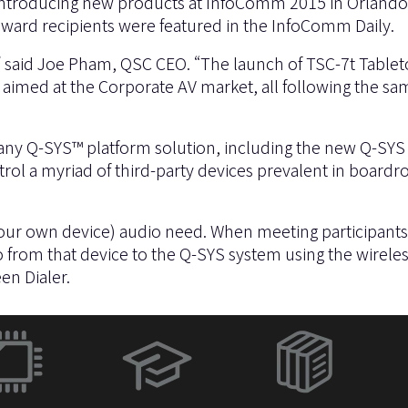
introducing new products at InfoComm 2015 in Orlando, 
award recipients were featured in the
InfoComm Daily
.
 said Joe Pham, QSC CEO. “The launch of TSC-7t Table
 aimed at the Corporate AV market, all following the s
ny Q-SYS™ platform solution, including the new Q-SYS C
ntrol a myriad of third-party devices prevalent in boa
ur own device) audio need. When meeting participants 
o from that device to the Q-SYS system using the wirel
n Dialer.
（新
し
い
ウ