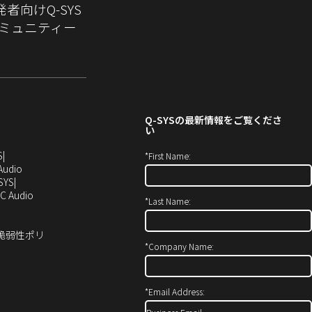
発者向けQ-SYS
ミュニティー
Q-SYS
の最新情報をご覧くださ
い
（新
S
*
First Name:
し
（新
Audio
い
し
SYS
ウ
い
（新
C Audio
*
Last Name:
ィ
ウ
し
ン
ィ
い
ド
ン
ウ
ィ脆弱性ポリ
ウ
ド
ィ
*
Company Name:
で
ウ
ン
開
で
ド
き
開
ウ
*
Email Address:
ま
き
で