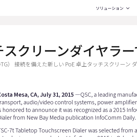
Open ソリューション
ソリューション
ッチスクリーンダイヤラーで 
The-Go （OTG） 接続を備えた新しい PoE 卓上タッチス
Costa Mesa, CA, July 31, 2015 —
QSC, a leading manufact
transport, audio/video control systems, power amplifier
is honored to announce it was recognized as a 2015 In
Dialer from New Bay Media publication
InfoComm Daily
.
TSC-7t Tabletop Touchscreen Dialer was selected from 