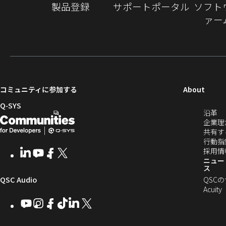
製品登録
サポートポータル
ソフト
ァー
（新
コミュニティに参加する
About
し
Q‑SYS
（
沿革
い
開
（新
し
企業理
ウ
発
し
い
共有す
ィ
ウ
行動指
者
い
ン
ィ
採用情
LinkedIn
（新
Youtube
（新
Facebook
（新
X
（新
向
ウ
ン
ニュー
ド
し
し
し
し
ス
ド
ウ
い
い
い
い
け
ィ
（新
QSC Audio
ウ
QSC
で
ウ
ウ
ウ
ウ
で
Acuity
Q-
ン
ィ
ィ
ィ
ィ
し
開
開
Youtube
（新
Instagram
（新
Facebook
（新
TikTok
（新
LinkedIn
（新
X
（新
SYS
ド
き
ン
ン
ン
ン
き
し
し
し
し
し
し
い
ま
コ
ウ
ド
ド
ド
ド
ま
い
い
い
い
い
い