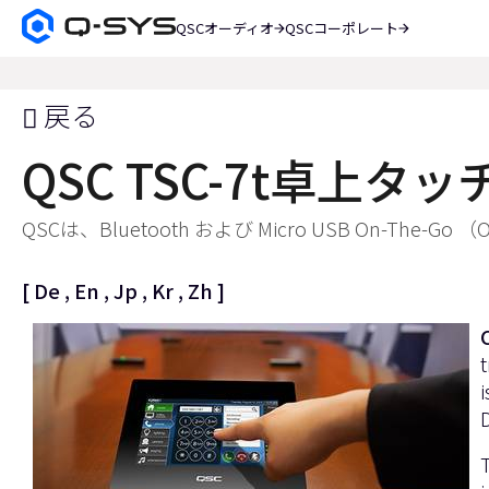
QSCオーディオ
QSCコーポレート
Q-
SYS
検
オ
索
ー
戻る
デ
ィ
QSC TSC-7t卓上タ
オ
製
品
QSCは、Bluetooth および Micro USB On-
ホ
ー
ム
[
De
,
En
,
Jp
,
Kr
,
Zh
]
ペ
ー
ジ