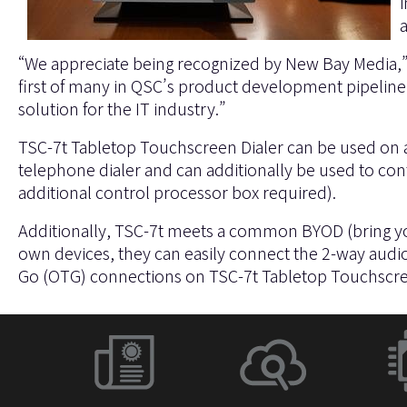
“We appreciate being recognized by New Bay Media,”
first of many in QSC’s product development pipeline
solution for the IT industry.”
TSC-7t Tabletop Touchscreen Dialer can be used on a
telephone dialer and can additionally be used to co
additional control processor box required).
Additionally, TSC-7t meets a common BYOD (bring yo
own devices, they can easily connect the 2-way audi
Go (OTG) connections on TSC-7t Tabletop Touchscree