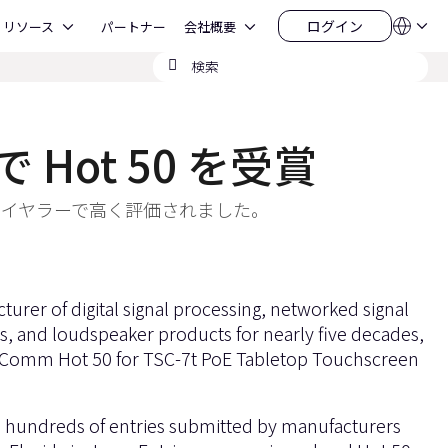
Open リソース
Open 会社概要
ログイン
リソース
パートナー
会社概要
言
ロ
語
グ
検
QSYS.com (English)
イ
India (English)
索
ン
Deutsch
の
Español
送
Français
Hot 50 を受賞
信
日本語
한국어
China (中文)
クリーン ダイヤラーで高く評価されました。
urer of digital signal processing, networked signal
s, and loudspeaker products for nearly five decades,
foComm Hot 50 for TSC-7t PoE Tabletop Touchscreen
a hundreds of entries submitted by manufacturers